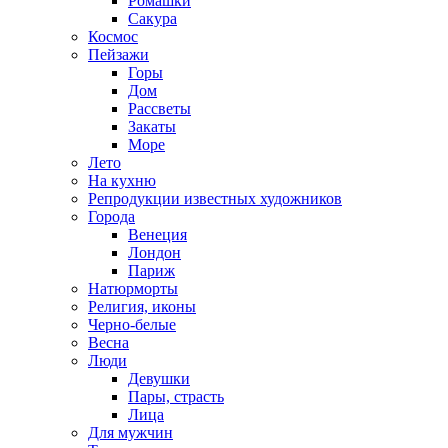
Ромашки
Сакура
Космос
Пейзажи
Горы
Дом
Рассветы
Закаты
Море
Лето
На кухню
Репродукции известных художников
Города
Венеция
Лондон
Париж
Натюрморты
Религия, иконы
Черно-белые
Весна
Люди
Девушки
Пары, страсть
Лица
Для мужчин