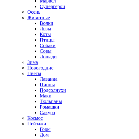
Марвел
Супергерои
Осень
Животные
Волки
Львы
Коты
Птицы
Собаки
Совы
Лошади
Зима
Новогодние
Цветы
Лаванда
Пионы
Подсолнухи
Маки
Тюльпаны
Ромашки
Сакура
Космос
Пейзажи
Горы
Дом