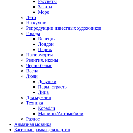
Рассветы
Закаты
Море
Лето
На кухню
Репродукции известных художников
Города
Венеция
Лондон
Париж
Натюрморты
Религия, иконы
Черно-белые
Весна
Люди
Девушки
Пары, страсть
Лица
Для мужчин
Техника
Корабли
Машины/Автомобили
Разное
Алмазная мозаика
Багетные рамки для картин