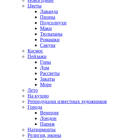
Новогодние
Цветы
Лаванда
Пионы
Подсолнухи
Маки
Тюльпаны
Ромашки
Сакура
Космос
Пейзажи
Горы
Дом
Рассветы
Закаты
Море
Лето
На кухню
Репродукции известных художников
Города
Венеция
Лондон
Париж
Натюрморты
Религия, иконы