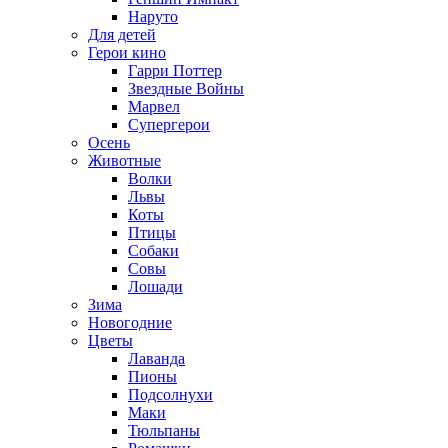
Наруто
Для детей
Герои кино
Гарри Поттер
Звездные Войны
Марвел
Супергерои
Осень
Животные
Волки
Львы
Коты
Птицы
Собаки
Совы
Лошади
Зима
Новогодние
Цветы
Лаванда
Пионы
Подсолнухи
Маки
Тюльпаны