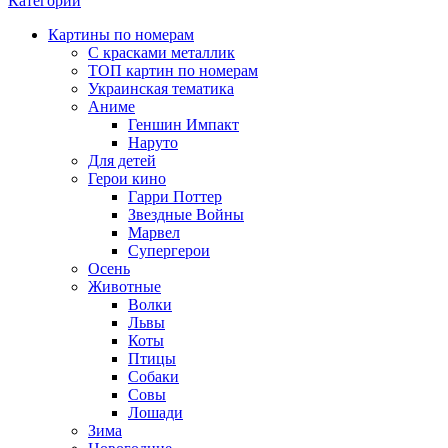
Категории
Картины по номерам
С красками металлик
ТОП картин по номерам
Украинская тематика
Аниме
Геншин Импакт
Наруто
Для детей
Герои кино
Гарри Поттер
Звездные Войны
Марвел
Супергерои
Осень
Животные
Волки
Львы
Коты
Птицы
Собаки
Совы
Лошади
Зима