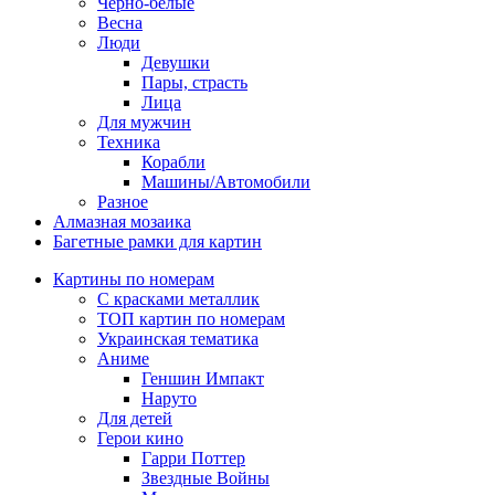
Черно-белые
Весна
Люди
Девушки
Пары, страсть
Лица
Для мужчин
Техника
Корабли
Машины/Автомобили
Разное
Алмазная мозаика
Багетные рамки для картин
Картины по номерам
С красками металлик
ТОП картин по номерам
Украинская тематика
Аниме
Геншин Импакт
Наруто
Для детей
Герои кино
Гарри Поттер
Звездные Войны