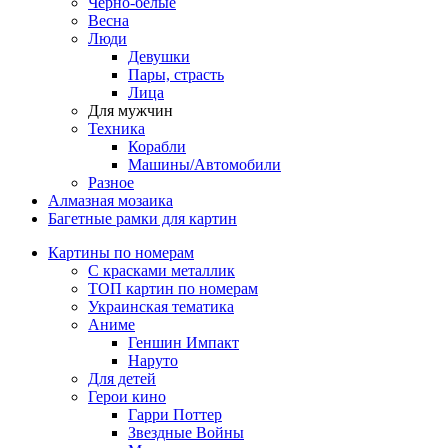
Черно-белые
Весна
Люди
Девушки
Пары, страсть
Лица
Для мужчин
Техника
Корабли
Машины/Автомобили
Разное
Алмазная мозаика
Багетные рамки для картин
Картины по номерам
С красками металлик
ТОП картин по номерам
Украинская тематика
Аниме
Геншин Импакт
Наруто
Для детей
Герои кино
Гарри Поттер
Звездные Войны