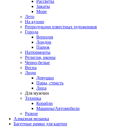
Рассветы
Закаты
Море
Лето
На кухню
Репродукции известных художников
Города
Венеция
Лондон
Париж
Натюрморты
Религия, иконы
Черно-белые
Весна
Люди
Девушки
Пары, страсть
Лица
Для мужчин
Техника
Корабли
Машины/Автомобили
Разное
Алмазная мозаика
Багетные рамки для картин