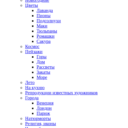
Новогодние
Цветы
Лаванда
Пионы
Подсолнухи
Маки
Тюльпаны
Ромашки
Сакура
Космос
Пейзажи
Горы
Дом
Рассветы
Закаты
Море
Лето
На кухню
Репродукции известных художников
Города
Венеция
Лондон
Париж
Натюрморты
Религия, иконы