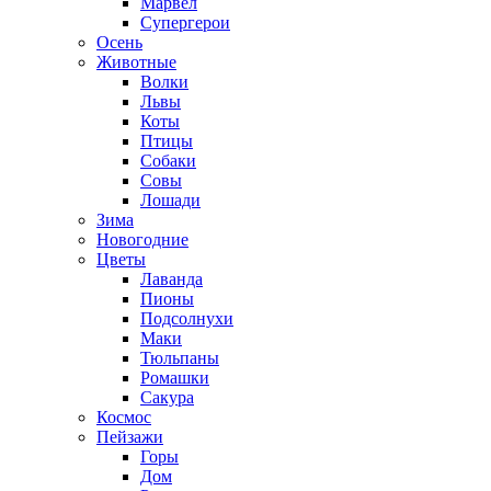
Марвел
Супергерои
Осень
Животные
Волки
Львы
Коты
Птицы
Собаки
Совы
Лошади
Зима
Новогодние
Цветы
Лаванда
Пионы
Подсолнухи
Маки
Тюльпаны
Ромашки
Сакура
Космос
Пейзажи
Горы
Дом