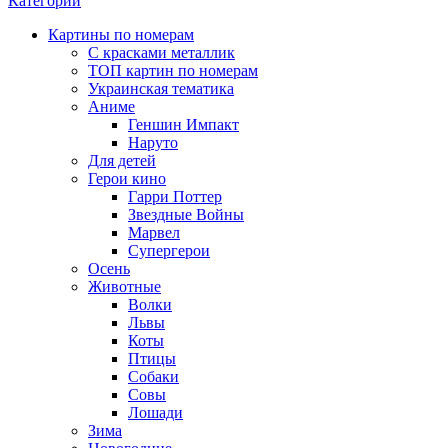
Категории
Картины по номерам
С красками металлик
ТОП картин по номерам
Украинская тематика
Аниме
Геншин Импакт
Наруто
Для детей
Герои кино
Гарри Поттер
Звездные Войны
Марвел
Супергерои
Осень
Животные
Волки
Львы
Коты
Птицы
Собаки
Совы
Лошади
Зима