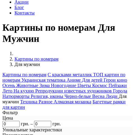
Акции
Блог
Контакты
Картины по номерам Для
Мужчин
Картины по номерам
Для мужчин
Картины по номерам
С красками металлик
ТОП картин по
номерам
Украинская тематика
Аниме
Для детей
Герои кино
Осень
Животные
Зима
Новогодние
Цветы
Космос
Пейзажи
Лето
На кухню
Репродукции известных художников
Города
Натюрморты
Религия, иконы
Черно-белые
Весна
Люди
Для
мужчин
Техника
Разное
Алмазная мозаика
Багетные рамки
для картин
Фильтр
Цена
грн.
–
грн.
Уникальные характеристики