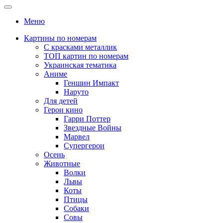
Меню
Картины по номерам
С красками металлик
ТОП картин по номерам
Украинская тематика
Аниме
Геншин Импакт
Наруто
Для детей
Герои кино
Гарри Поттер
Звездные Войны
Марвел
Супергерои
Осень
Животные
Волки
Львы
Коты
Птицы
Собаки
Совы