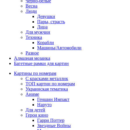
Черно-белые
Весна
Люди
Девушки
Пары, страсть
Лица
Для мужчин
Техника
Корабли
Машины/Автомобили
Разное
Алмазная мозаика
Багетные рамки для картин
Картины по номерам
С красками металлик
ТОП картин по номерам
Украинская тематика
Аниме
Геншин Импакт
Наруто
Для детей
Герои кино
Гарри Поттер
Звездные Войны