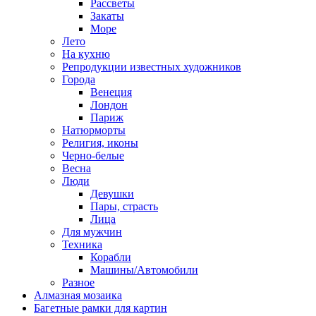
Рассветы
Закаты
Море
Лето
На кухню
Репродукции известных художников
Города
Венеция
Лондон
Париж
Натюрморты
Религия, иконы
Черно-белые
Весна
Люди
Девушки
Пары, страсть
Лица
Для мужчин
Техника
Корабли
Машины/Автомобили
Разное
Алмазная мозаика
Багетные рамки для картин