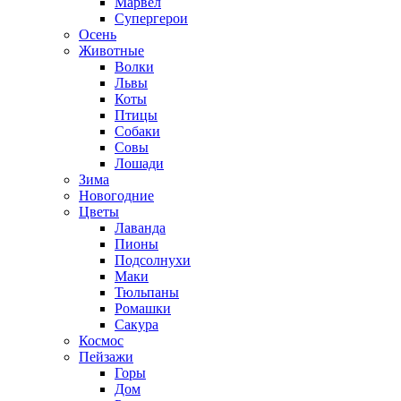
Марвел
Супергерои
Осень
Животные
Волки
Львы
Коты
Птицы
Собаки
Совы
Лошади
Зима
Новогодние
Цветы
Лаванда
Пионы
Подсолнухи
Маки
Тюльпаны
Ромашки
Сакура
Космос
Пейзажи
Горы
Дом