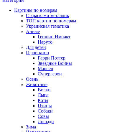
Категории
Картины по номерам
С красками металлик
ТОП картин по номерам
Украинская тематика
Аниме
Геншин Импакт
Наруто
Для детей
Герои кино
Гарри Поттер
Звездные Войны
Марвел
Супергерои
Осень
Животные
Волки
Львы
Коты
Птицы
Собаки
Совы
Лошади
Зима