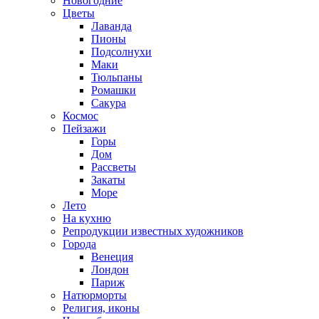
Новогодние
Цветы
Лаванда
Пионы
Подсолнухи
Маки
Тюльпаны
Ромашки
Сакура
Космос
Пейзажи
Горы
Дом
Рассветы
Закаты
Море
Лето
На кухню
Репродукции известных художников
Города
Венеция
Лондон
Париж
Натюрморты
Религия, иконы