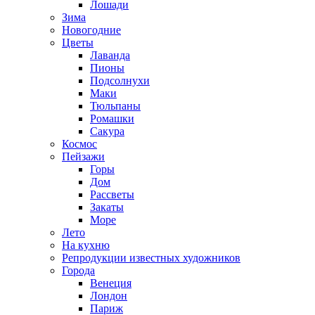
Лошади
Зима
Новогодние
Цветы
Лаванда
Пионы
Подсолнухи
Маки
Тюльпаны
Ромашки
Сакура
Космос
Пейзажи
Горы
Дом
Рассветы
Закаты
Море
Лето
На кухню
Репродукции известных художников
Города
Венеция
Лондон
Париж