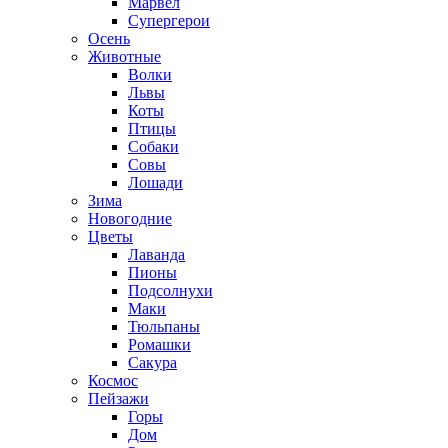
Марвел
Супергерои
Осень
Животные
Волки
Львы
Коты
Птицы
Собаки
Совы
Лошади
Зима
Новогодние
Цветы
Лаванда
Пионы
Подсолнухи
Маки
Тюльпаны
Ромашки
Сакура
Космос
Пейзажи
Горы
Дом