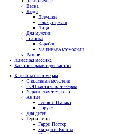
Черно-белые
Весна
Люди
Девушки
Пары, страсть
Лица
Для мужчин
Техника
Корабли
Машины/Автомобили
Разное
Алмазная мозаика
Багетные рамки для картин
Картины по номерам
С красками металлик
ТОП картин по номерам
Украинская тематика
Аниме
Геншин Импакт
Наруто
Для детей
Герои кино
Гарри Поттер
Звездные Войны