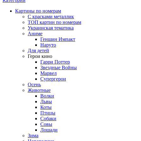
Категории
Картины по номерам
С красками металлик
ТОП картин по номерам
Украинская тематика
Аниме
Геншин Импакт
Наруто
Для детей
Герои кино
Гарри Поттер
Звездные Войны
Марвел
Супергерои
Осень
Животные
Волки
Львы
Коты
Птицы
Собаки
Совы
Лошади
Зима