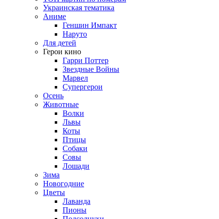
Украинская тематика
Аниме
Геншин Импакт
Наруто
Для детей
Герои кино
Гарри Поттер
Звездные Войны
Марвел
Супергерои
Осень
Животные
Волки
Львы
Коты
Птицы
Собаки
Совы
Лошади
Зима
Новогодние
Цветы
Лаванда
Пионы
Подсолнухи