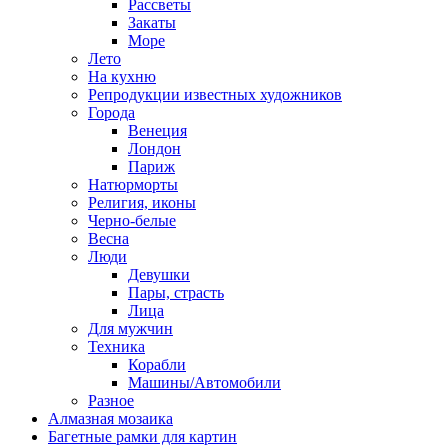
Рассветы
Закаты
Море
Лето
На кухню
Репродукции известных художников
Города
Венеция
Лондон
Париж
Натюрморты
Религия, иконы
Черно-белые
Весна
Люди
Девушки
Пары, страсть
Лица
Для мужчин
Техника
Корабли
Машины/Автомобили
Разное
Алмазная мозаика
Багетные рамки для картин