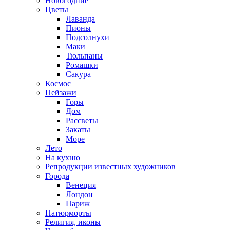
Новогодние
Цветы
Лаванда
Пионы
Подсолнухи
Маки
Тюльпаны
Ромашки
Сакура
Космос
Пейзажи
Горы
Дом
Рассветы
Закаты
Море
Лето
На кухню
Репродукции известных художников
Города
Венеция
Лондон
Париж
Натюрморты
Религия, иконы