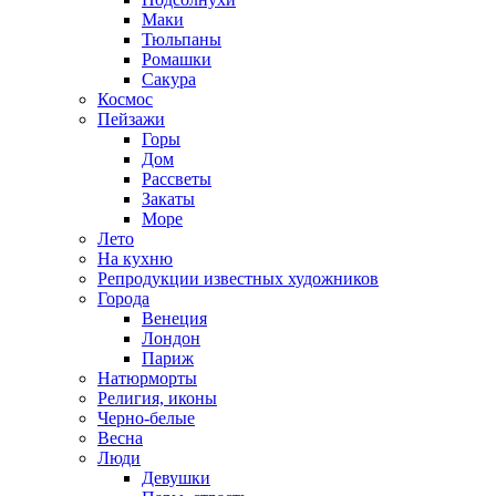
Маки
Тюльпаны
Ромашки
Сакура
Космос
Пейзажи
Горы
Дом
Рассветы
Закаты
Море
Лето
На кухню
Репродукции известных художников
Города
Венеция
Лондон
Париж
Натюрморты
Религия, иконы
Черно-белые
Весна
Люди
Девушки