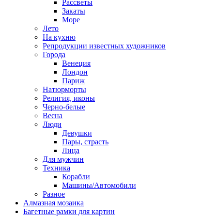
Рассветы
Закаты
Море
Лето
На кухню
Репродукции известных художников
Города
Венеция
Лондон
Париж
Натюрморты
Религия, иконы
Черно-белые
Весна
Люди
Девушки
Пары, страсть
Лица
Для мужчин
Техника
Корабли
Машины/Автомобили
Разное
Алмазная мозаика
Багетные рамки для картин