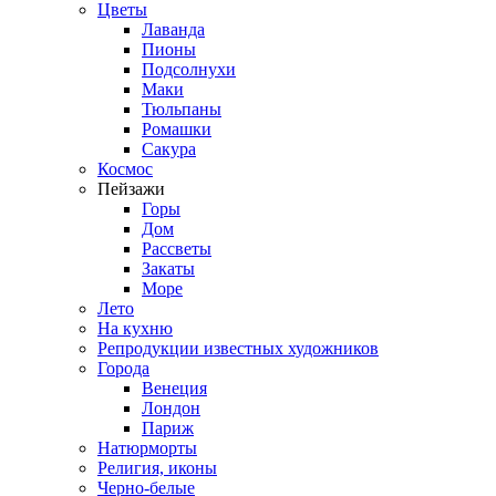
Цветы
Лаванда
Пионы
Подсолнухи
Маки
Тюльпаны
Ромашки
Сакура
Космос
Пейзажи
Горы
Дом
Рассветы
Закаты
Море
Лето
На кухню
Репродукции известных художников
Города
Венеция
Лондон
Париж
Натюрморты
Религия, иконы
Черно-белые