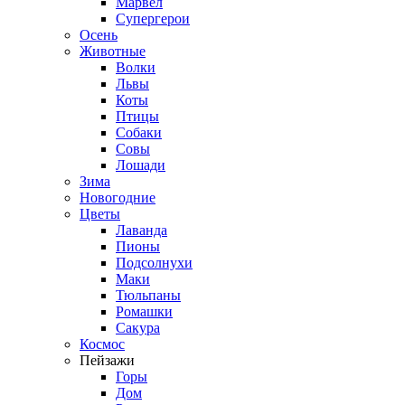
Марвел
Супергерои
Осень
Животные
Волки
Львы
Коты
Птицы
Собаки
Совы
Лошади
Зима
Новогодние
Цветы
Лаванда
Пионы
Подсолнухи
Маки
Тюльпаны
Ромашки
Сакура
Космос
Пейзажи
Горы
Дом