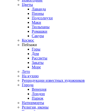
Новогодние
Цветы
Лаванда
Пионы
Подсолнухи
Маки
Тюльпаны
Ромашки
Сакура
Космос
Пейзажи
Горы
Дом
Рассветы
Закаты
Море
Лето
На кухню
Репродукции известных художников
Города
Венеция
Лондон
Париж
Натюрморты
Религия, иконы