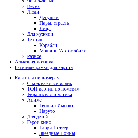
Черно-белые
Весна
Люди
Девушки
Пары, страсть
Лица
Для мужчин
Техника
Корабли
Машины/Автомобили
Разное
Алмазная мозаика
Багетные рамки для картин
Картины по номерам
С красками металлик
ТОП картин по номерам
Украинская тематика
Аниме
Геншин Импакт
Наруто
Для детей
Герои кино
Гарри Поттер
Звездные Войны