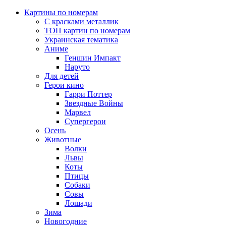
Картины по номерам
С красками металлик
ТОП картин по номерам
Украинская тематика
Аниме
Геншин Импакт
Наруто
Для детей
Герои кино
Гарри Поттер
Звездные Войны
Марвел
Супергерои
Осень
Животные
Волки
Львы
Коты
Птицы
Собаки
Совы
Лошади
Зима
Новогодние