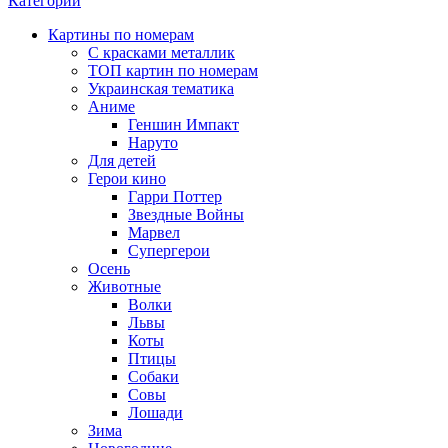
Категории
Картины по номерам
С красками металлик
ТОП картин по номерам
Украинская тематика
Аниме
Геншин Импакт
Наруто
Для детей
Герои кино
Гарри Поттер
Звездные Войны
Марвел
Супергерои
Осень
Животные
Волки
Львы
Коты
Птицы
Собаки
Совы
Лошади
Зима