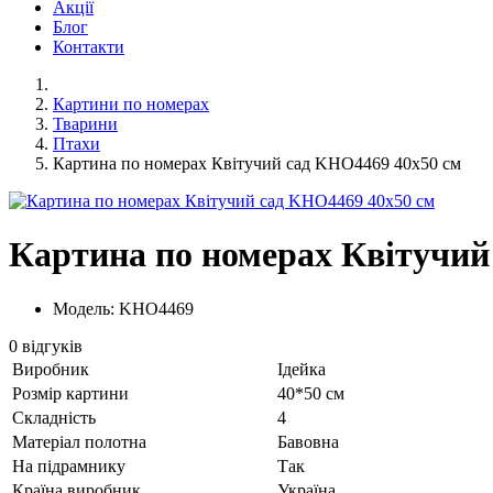
Акції
Блог
Контакти
Картини по номерах
Тварини
Птахи
Картина по номерах Квітучий сад KHO4469 40x50 см
Картина по номерах Квітучий
Модель: KHO4469
0 відгуків
Виробник
Ідейка
Розмір картини
40*50 см
Складність
4
Матеріал полотна
Бавовна
На підрамнику
Так
Країна виробник
Україна