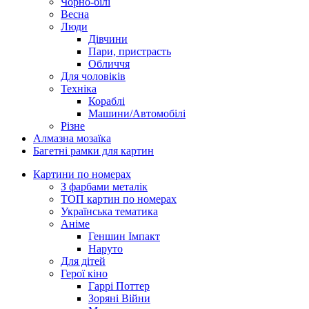
Чорно-білі
Весна
Люди
Дівчини
Пари, пристрасть
Обличчя
Для чоловіків
Техніка
Кораблі
Машини/Автомобілі
Різне
Алмазна мозаїка
Багетні рамки для картин
Картини по номерах
З фарбами металік
ТОП картин по номерах
Українська тематика
Аніме
Геншин Імпакт
Наруто
Для дітей
Герої кіно
Гаррі Поттер
Зоряні Війни