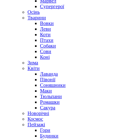
Марвел
Супергерої
Осінь
Тварини
Вовки
Леви
Коти
Птахи
Собаки
Сови
Коні
Зима
Квіти
Лаванда
Півонії
Соняшники
Маки
Тюльпани
Ромашки
Сакура
Новорічні
Космос
Пейзажі
Гори
Будинки