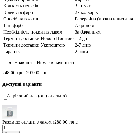
Кількість пензлів
3 штуки
Кількість фарб
27 кольорів
Спосіб натяжкии
Галерейна (можна вішати на 
Тип фарб
Акрилові
Необхідність покриття лаком
За бажанням
Терміни доставки Новою Поштою
1-2 дні
Терміни доставки Укрпоштою
2-7 днів
Гарантія
2 роки
Наявність:
Немає в наявності
248.00 грн.
295.00 грн.
Доступні варіанти
+ Акріловий лак (опціонально)
Разом до оплати з лаком (288.00 грн.)