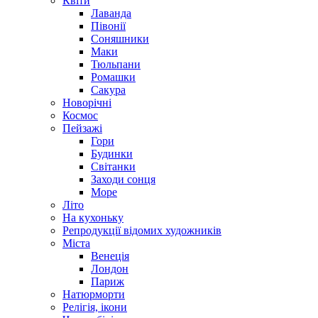
Квіти
Лаванда
Півонії
Соняшники
Маки
Тюльпани
Ромашки
Сакура
Новорічні
Космос
Пейзажі
Гори
Будинки
Світанки
Заходи сонця
Море
Літо
На кухоньку
Репродукції відомих художників
Міста
Венеція
Лондон
Париж
Натюрморти
Релігія, ікони