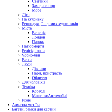
Світанки
Заходи сонця
Море
Літо
На кухоньку
Репродукції відомих художників
Міста
Венеція
Лондон
Париж
Натюрморти
Релігія, ікони
Чорно-білі
Весна
Люди
Дівчини
Пари, пристрасть
Обличчя
Для чоловіків
Техніка
Кораблі
Машини/Автомобілі
Різне
Алмазна мозаїка
Багетні рамки для картин