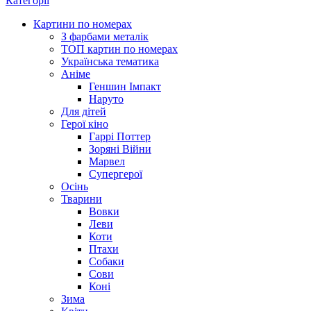
Категорії
Картини по номерах
З фарбами металік
ТОП картин по номерах
Українська тематика
Аніме
Геншин Імпакт
Наруто
Для дітей
Герої кіно
Гаррі Поттер
Зоряні Війни
Марвел
Супергерої
Осінь
Тварини
Вовки
Леви
Коти
Птахи
Собаки
Сови
Коні
Зима