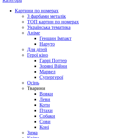
Категорії
Картини по номерах
З фарбами металік
ТОП картин по номерах
Українська тематика
Аніме
Геншин Імпакт
Наруто
Для дітей
Герої кіно
Гаррі Поттер
Зоряні Війни
Марвел
Супергерої
Осінь
Тварини
Вовки
Леви
Коти
Птахи
Собаки
Сови
Коні
Зима