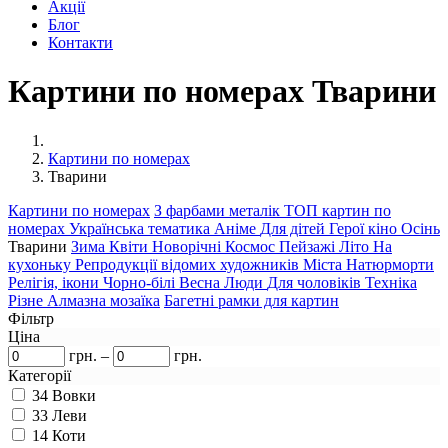
Акції
Блог
Контакти
Картини по номерах Тварини
Картини по номерах
Тварини
Картини по номерах
З фарбами металік
ТОП картин по
номерах
Українська тематика
Аніме
Для дітей
Герої кіно
Осінь
Тварини
Зима
Квіти
Новорічні
Космос
Пейзажі
Літо
На
кухоньку
Репродукції відомих художників
Міста
Натюрморти
Релігія, ікони
Чорно-білі
Весна
Люди
Для чоловіків
Техніка
Різне
Алмазна мозаїка
Багетні рамки для картин
Фільтр
Ціна
грн.
–
грн.
Категорії
34
Вовки
33
Леви
14
Коти