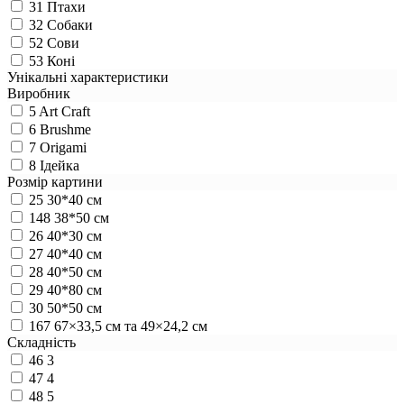
31
Птахи
32
Собаки
52
Сови
53
Коні
Унікальні характеристики
Виробник
5
Art Craft
6
Brushme
7
Origami
8
Ідейка
Розмір картини
25
30*40 см
148
38*50 см
26
40*30 см
27
40*40 см
28
40*50 см
29
40*80 см
30
50*50 см
167
67×33,5 см та 49×24,2 см
Складність
46
3
47
4
48
5