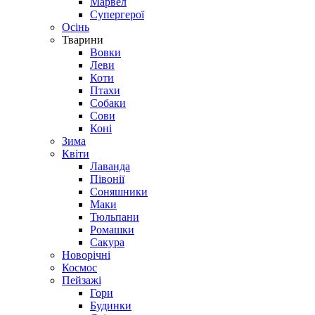
Марвел
Супергерої
Осінь
Тварини
Вовки
Леви
Коти
Птахи
Собаки
Сови
Коні
Зима
Квіти
Лаванда
Півонії
Соняшники
Маки
Тюльпани
Ромашки
Сакура
Новорічні
Космос
Пейзажі
Гори
Будинки