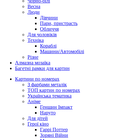
Чорно-білі
Весна
Люди
Дівчини
Пари, пристрасть
Обличчя
Для чоловіків
Техніка
Кораблі
Машини/Автомобілі
Різне
Алмазна мозаїка
Багетні рамки для картин
Картини по номерах
З фарбами металік
ТОП картин по номерах
Українська тематика
Аніме
Геншин Імпакт
Наруто
Для дітей
Герої кіно
Гаррі Поттер
Зоряні Війни