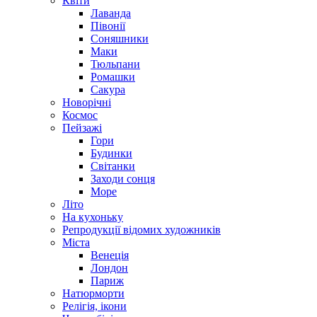
Квіти
Лаванда
Півонії
Соняшники
Маки
Тюльпани
Ромашки
Сакура
Новорічні
Космос
Пейзажі
Гори
Будинки
Світанки
Заходи сонця
Море
Літо
На кухоньку
Репродукції відомих художників
Міста
Венеція
Лондон
Париж
Натюрморти
Релігія, ікони