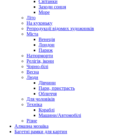
Світанки
Заходи сонця
Море
Літо
На кухоньку
Репродукції відомих художників
Міста
Венеція
Лондон
Париж
Натюрморти
Релігія, ікони
Чорно-білі
Весна
Люди
Дівчини
Пари, пристрасть
Обличчя
Для чоловіків
Техніка
Кораблі
Машини/Автомобілі
Різне
Алмазна мозаїка
Багетні рамки для картин