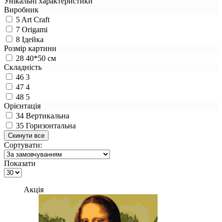
Унікальні характеристики
Виробник
5
Art Craft
7
Origami
8
Ідейка
Розмір картини
28
40*50 см
Складність
46
3
47
4
48
5
Орієнтація
34
Вертикальна
35
Горизонтальна
Сортувати:
Показати
Акція