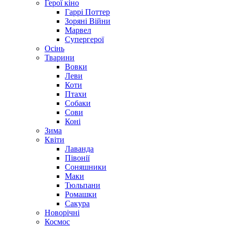
Герої кіно
Гаррі Поттер
Зоряні Війни
Марвел
Супергерої
Осінь
Тварини
Вовки
Леви
Коти
Птахи
Собаки
Сови
Коні
Зима
Квіти
Лаванда
Півонії
Соняшники
Маки
Тюльпани
Ромашки
Сакура
Новорічні
Космос