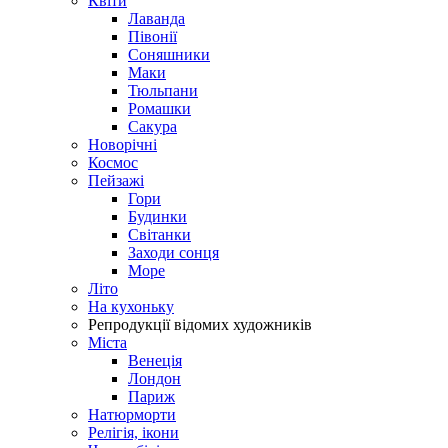
Квіти
Лаванда
Півонії
Соняшники
Маки
Тюльпани
Ромашки
Сакура
Новорічні
Космос
Пейзажі
Гори
Будинки
Світанки
Заходи сонця
Море
Літо
На кухоньку
Репродукції відомих художників
Міста
Венеція
Лондон
Париж
Натюрморти
Релігія, ікони