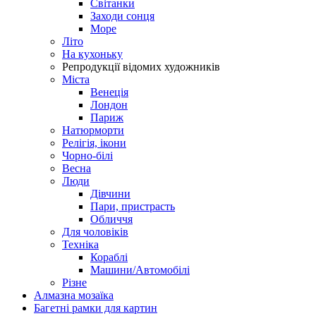
Світанки
Заходи сонця
Море
Літо
На кухоньку
Репродукції відомих художників
Міста
Венеція
Лондон
Париж
Натюрморти
Релігія, ікони
Чорно-білі
Весна
Люди
Дівчини
Пари, пристрасть
Обличчя
Для чоловіків
Техніка
Кораблі
Машини/Автомобілі
Різне
Алмазна мозаїка
Багетні рамки для картин