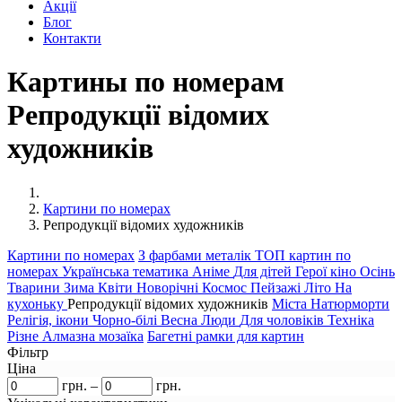
Акції
Блог
Контакти
Картины по номерам
Репродукції відомих
художників
Картини по номерах
Репродукції відомих художників
Картини по номерах
З фарбами металік
ТОП картин по
номерах
Українська тематика
Аніме
Для дітей
Герої кіно
Осінь
Тварини
Зима
Квіти
Новорічні
Космос
Пейзажі
Літо
На
кухоньку
Репродукції відомих художників
Міста
Натюрморти
Релігія, ікони
Чорно-білі
Весна
Люди
Для чоловіків
Техніка
Різне
Алмазна мозаїка
Багетні рамки для картин
Фільтр
Ціна
грн.
–
грн.