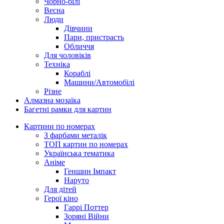
Чорно-білі
Весна
Люди
Дівчини
Пари, пристрасть
Обличчя
Для чоловіків
Техніка
Кораблі
Машини/Автомобілі
Різне
Алмазна мозаїка
Багетні рамки для картин
Картини по номерах
З фарбами металік
ТОП картин по номерах
Українська тематика
Аніме
Геншин Імпакт
Наруто
Для дітей
Герої кіно
Гаррі Поттер
Зоряні Війни