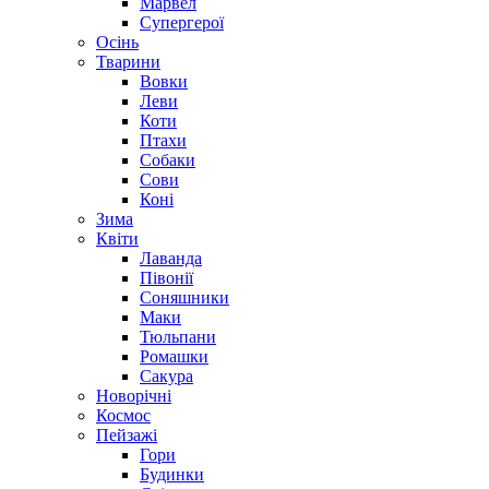
Марвел
Супергерої
Осінь
Тварини
Вовки
Леви
Коти
Птахи
Собаки
Сови
Коні
Зима
Квіти
Лаванда
Півонії
Соняшники
Маки
Тюльпани
Ромашки
Сакура
Новорічні
Космос
Пейзажі
Гори
Будинки