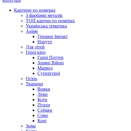
Категорії
Картини по номерах
З фарбами металік
ТОП картин по номерах
Українська тематика
Аніме
Геншин Імпакт
Наруто
Для дітей
Герої кіно
Гаррі Поттер
Зоряні Війни
Марвел
Супергерої
Осінь
Тварини
Вовки
Леви
Коти
Птахи
Собаки
Сови
Коні
Зима