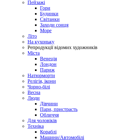
Пейзажі
Гори
Будинки
Світанки
Заходи сонця
Море
Літо
На кухоньку
Репродукції відомих художників
Міста
Венеція
Лондон
Париж
Натюрморти
Релігія, ікони
Чорно-білі
Весна
Люди
Дівчини
Пари, пристрасть
Обличчя
Для чоловіків
Техніка
Кораблі
Машини/Автомобілі