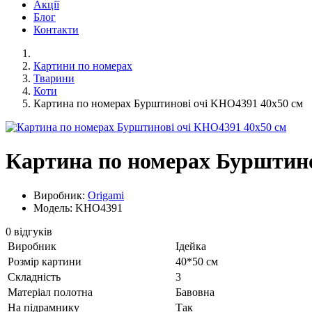
Акції
Блог
Контакти
Картини по номерах
Тварини
Коти
Картина по номерах Бурштинові очі KHO4391 40x50 см
Картина по номерах Бурштино
Виробник:
Origami
Модель: KHO4391
0 відгуків
Виробник
Ідейка
Розмір картини
40*50 см
Складність
3
Матеріал полотна
Бавовна
На підрамнику
Так