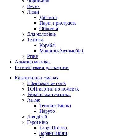
Чорно-білі
Весна
Люди
Дівчини
Пари, пристрасть
Обличчя
Для чоловіків
Техніка
Кораблі
Машини/Автомобілі
Різне
Алмазна мозаїка
Багетні рамки для картин
Картини по номерах
З фарбами металік
ТОП картин по номерах
Українська тематика
Аніме
Геншин Імпакт
Наруто
Для дітей
Герої кіно
Гаррі Поттер
Зоряні Війни