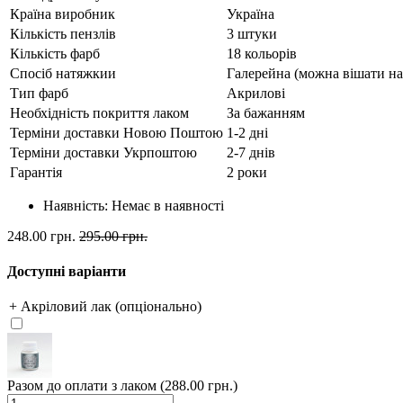
Країна виробник
Україна
Кількість пензлів
3 штуки
Кількість фарб
18 кольорів
Спосіб натяжкии
Галерейна (можна вішати на 
Тип фарб
Акрилові
Необхідність покриття лаком
За бажанням
Терміни доставки Новою Поштою
1-2 дні
Терміни доставки Укрпоштою
2-7 днів
Гарантія
2 роки
Наявність:
Немає в наявності
248.00 грн.
295.00 грн.
Доступні варіанти
+ Акріловий лак (опціонально)
Разом до оплати з лаком (288.00 грн.)