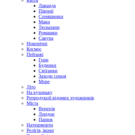
Квіти
Лаванда
Півонії
Соняшники
Маки
Тюльпани
Ромашки
Сакура
Новорічні
Космос
Пейзажі
Гори
Будинки
Світанки
Заходи сонця
Море
Літо
На кухоньку
Репродукції відомих художників
Міста
Венеція
Лондон
Париж
Натюрморти
Релігія, ікони