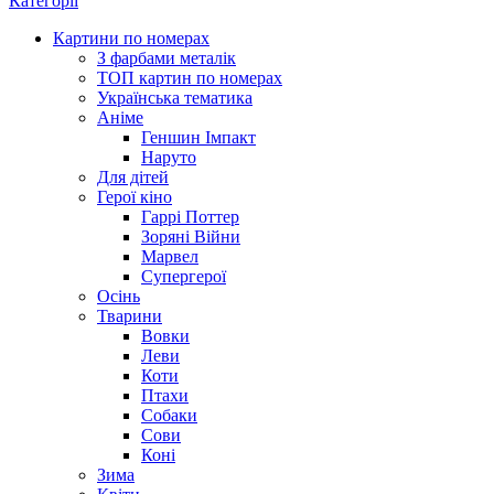
Категорії
Картини по номерах
З фарбами металік
ТОП картин по номерах
Українська тематика
Аніме
Геншин Імпакт
Наруто
Для дітей
Герої кіно
Гаррі Поттер
Зоряні Війни
Марвел
Супергерої
Осінь
Тварини
Вовки
Леви
Коти
Птахи
Собаки
Сови
Коні
Зима