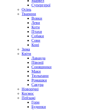
Марвел
Супергерої
Осінь
Тварини
Вовки
Леви
Коти
Птахи
Собаки
Сови
Коні
Зима
Квіти
Лаванда
Півонії
Соняшники
Маки
Тюльпани
Ромашки
Сакура
Новорічні
Космос
Пейзажі
Гори
Будинки