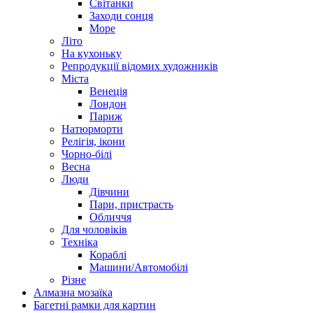
Світанки
Заходи сонця
Море
Літо
На кухоньку
Репродукції відомих художників
Міста
Венеція
Лондон
Париж
Натюрморти
Релігія, ікони
Чорно-білі
Весна
Люди
Дівчини
Пари, пристрасть
Обличчя
Для чоловіків
Техніка
Кораблі
Машини/Автомобілі
Різне
Алмазна мозаїка
Багетні рамки для картин