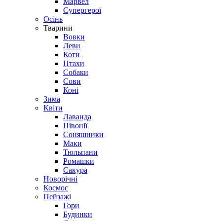
Марвел
Супергерої
Осінь
Тварини
Вовки
Леви
Коти
Птахи
Собаки
Сови
Коні
Зима
Квіти
Лаванда
Півонії
Соняшники
Маки
Тюльпани
Ромашки
Сакура
Новорічні
Космос
Пейзажі
Гори
Будинки