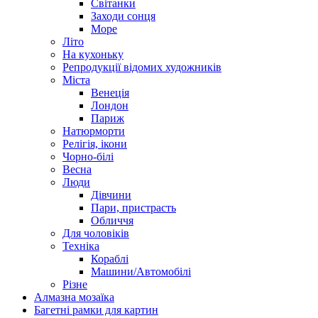
Світанки
Заходи сонця
Море
Літо
На кухоньку
Репродукції відомих художників
Міста
Венеція
Лондон
Париж
Натюрморти
Релігія, ікони
Чорно-білі
Весна
Люди
Дівчини
Пари, пристрасть
Обличчя
Для чоловіків
Техніка
Кораблі
Машини/Автомобілі
Різне
Алмазна мозаїка
Багетні рамки для картин