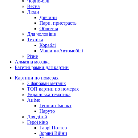
Чорно-білі
Весна
Люди
Дівчини
Пари, пристрасть
Обличчя
Для чоловіків
Техніка
Кораблі
Машини/Автомобілі
Різне
Алмазна мозаїка
Багетні рамки для картин
Картини по номерах
З фарбами металік
ТОП картин по номерах
Українська тематика
Аніме
Геншин Імпакт
Наруто
Для дітей
Герої кіно
Гаррі Поттер
Зоряні Війни