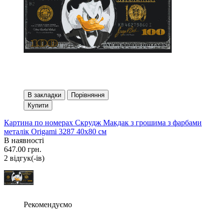
В закладки
Порівняння
Купити
Картина по номерах Скрудж Макдак з грошима з фарбами
металік Origami 3287 40x80 см
В наявності
647.00 грн.
2 вiдгук(-iв)
Рекомендуємо