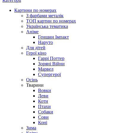
Категорії
Картини по номерах
З фарбами металік
ТОП картин по номерах
Українська тематика
Аніме
Геншин Імпакт
Наруто
Для дітей
Герої кіно
Гаррі Поттер
Зоряні Війни
Марвел
Супергерої
Осінь
Тварини
Вовки
Леви
Коти
Птахи
Собаки
Сови
Коні
Зима