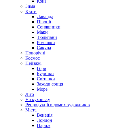
Коні
Зима
Квіти
Лаванда
Півонії
Соняшники
Маки
Тюльпани
Ромашки
Сакура
Новорічні
Космос
Пейзажі
Гори
Будинки
Світанки
Заходи сонця
Море
Літо
На кухоньку
Репродукції відомих художників
Міста
Венеція
Лондон
Париж