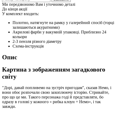
Ми передзвонимо Вам і уточнимо деталі
До кінця акції
У комплект входить:
Полотно, натягнуте на рамку у галерейний спосіб (торці
залишаються акуратними)
Акрилові фарби у вакумній упаковці. Приблизно 24
кольори
2-3 пензля різного діаметру
Схема-інструкція
Опис
Картина з зображенням загадкового
світу
"Дорі, давай попливемо на зустріч пригодам", сказав Немо, і
вони обоє розпочали свою захоплюючу історію. Стривайте,
про що це ми. Такого персонажа годі й представляти, бо
одразу в голові у кожного « рибка клоун = Немо», і так
завжди.