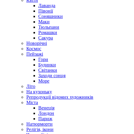
Квіти
Лаванда
Півонії
Соняшники
Маки
Тюльпани
Ромашки
Сакура
Новорічні
Космос
Пейзажі
Гори
Будинки
Світанки
Заходи сонця
Море
Літо
На кухоньку
Репродукції відомих художників
Міста
Венеція
Лондон
Париж
Натюрморти
Релігія, ікони