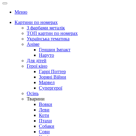
Меню
Картини по номерах
З фарбами металік
ТОП картин по номерах
Українська тематика
Аніме
Геншин Імпакт
Наруто
Для дітей
Герої кіно
Гаррі Поттер
Зоряні Війни
Марвел
Супергерої
Осінь
Тварини
Вовки
Леви
Коти
Птахи
Собаки
Сови