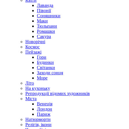
Квіти
Лаванда
Півонії
Соняшники
Маки
Тюльпани
Ромашки
Сакура
Новорічні
Космос
Пейзажі
Гори
Будинки
Світанки
Заходи сонця
Море
Літо
На кухоньку
Репродукції відомих художників
Міста
Венеція
Лондон
Париж
Натюрморти
Релігія, ікони