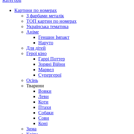
Категорії
Картини по номерах
З фарбами металік
ТОП картин по номерах
Українська тематика
Аніме
Геншин Імпакт
Наруто
Для дітей
Герої кіно
Гаррі Поттер
Зоряні Війни
Марвел
Супергерої
Осінь
Тварини
Вовки
Леви
Коти
Птахи
Собаки
Сови
Коні
Зима