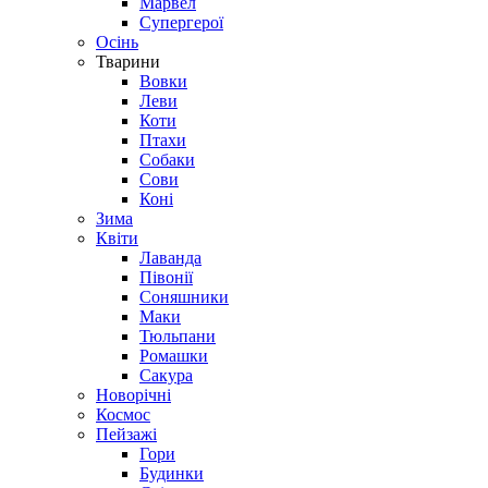
Марвел
Супергерої
Осінь
Тварини
Вовки
Леви
Коти
Птахи
Собаки
Сови
Коні
Зима
Квіти
Лаванда
Півонії
Соняшники
Маки
Тюльпани
Ромашки
Сакура
Новорічні
Космос
Пейзажі
Гори
Будинки