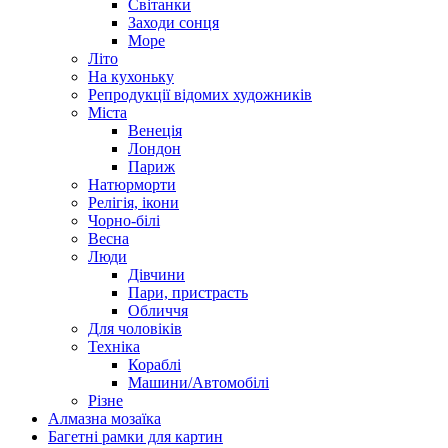
Світанки
Заходи сонця
Море
Літо
На кухоньку
Репродукції відомих художників
Міста
Венеція
Лондон
Париж
Натюрморти
Релігія, ікони
Чорно-білі
Весна
Люди
Дівчини
Пари, пристрасть
Обличчя
Для чоловіків
Техніка
Кораблі
Машини/Автомобілі
Різне
Алмазна мозаїка
Багетні рамки для картин