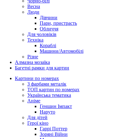
Чорно-білі
Весна
Люди
Дівчини
Пари, пристрасть
Обличчя
Для чоловіків
Техніка
Кораблі
Машини/Автомобілі
Різне
Алмазна мозаїка
Багетні рамки для картин
Картини по номерах
З фарбами металік
ТОП картин по номерах
Українська тематика
Аніме
Геншин Імпакт
Наруто
Для дітей
Герої кіно
Гаррі Поттер
Зоряні Війни