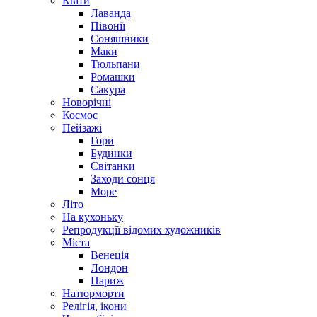
Квіти
Лаванда
Півонії
Соняшники
Маки
Тюльпани
Ромашки
Сакура
Новорічні
Космос
Пейзажі
Гори
Будинки
Світанки
Заходи сонця
Море
Літо
На кухоньку
Репродукції відомих художників
Міста
Венеція
Лондон
Париж
Натюрморти
Релігія, ікони