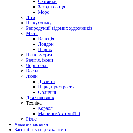
Світанки
Заходи сонця
Море
Літо
На кухоньку
Репродукції відомих художників
Міста
Венеція
Лондон
Париж
Натюрморти
Релігія, ікони
Чорно-білі
Весна
Люди
Дівчини
Пари, пристрасть
Обличчя
Для чоловіків
Техніка
Кораблі
Машини/Автомобілі
Різне
Алмазна мозаїка
Багетні рамки для картин