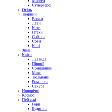
Марвел
Супергерої
Осінь
Тварини
Вовки
Леви
Коти
Птахи
Собаки
Сови
Коні
Зима
Квіти
Лаванда
Півонії
Соняшники
Маки
Тюльпани
Ромашки
Сакура
Новорічні
Космос
Пейзажі
Гори
Будинки