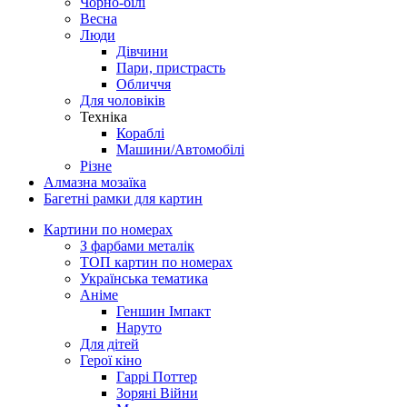
Чорно-білі
Весна
Люди
Дівчини
Пари, пристрасть
Обличчя
Для чоловіків
Техніка
Кораблі
Машини/Автомобілі
Різне
Алмазна мозаїка
Багетні рамки для картин
Картини по номерах
З фарбами металік
ТОП картин по номерах
Українська тематика
Аніме
Геншин Імпакт
Наруто
Для дітей
Герої кіно
Гаррі Поттер
Зоряні Війни