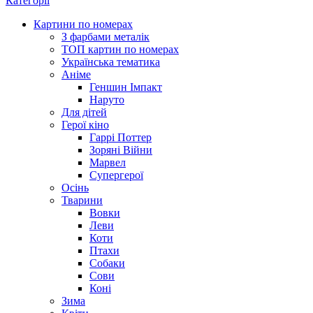
Категорії
Картини по номерах
З фарбами металік
ТОП картин по номерах
Українська тематика
Аніме
Геншин Імпакт
Наруто
Для дітей
Герої кіно
Гаррі Поттер
Зоряні Війни
Марвел
Супергерої
Осінь
Тварини
Вовки
Леви
Коти
Птахи
Собаки
Сови
Коні
Зима