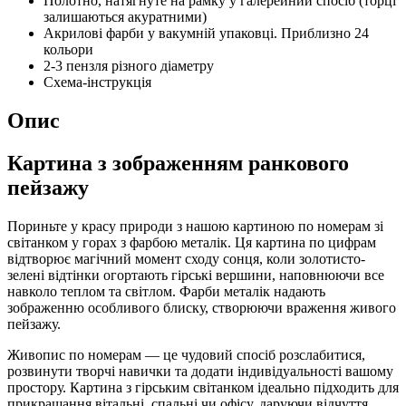
Полотно, натягнуте на рамку у галерейний спосіб (торці
залишаються акуратними)
Акрилові фарби у вакумній упаковці. Приблизно 24
кольори
2-3 пензля різного діаметру
Схема-інструкція
Опис
Картина з зображенням ранкового
пейзажу
Пориньте у красу природи з нашою картиною по номерам зі
світанком у горах з фарбою металік. Ця картина по цифрам
відтворює магічний момент сходу сонця, коли золотисто-
зелені відтінки огортають гірські вершини, наповнюючи все
навколо теплом та світлом. Фарби металік надають
зображенню особливого блиску, створюючи враження живого
пейзажу.
Живопис по номерам — це чудовий спосіб розслабитися,
розвинути творчі навички та додати індивідуальності вашому
простору. Картина з гірським світанком ідеально підходить для
прикрашання вітальні, спальні чи офісу, даруючи відчуття