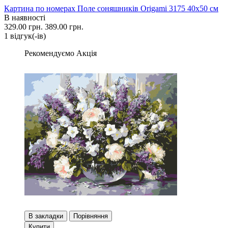
Картина по номерах Поле соняшників Origami 3175 40x50 см
В наявності
329.00 грн.
389.00 грн.
1 вiдгук(-iв)
Рекомендуємо
Акція
В закладки
Порівняння
Купити