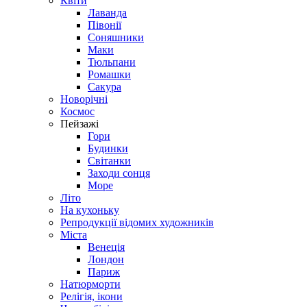
Квіти
Лаванда
Півонії
Соняшники
Маки
Тюльпани
Ромашки
Сакура
Новорічні
Космос
Пейзажі
Гори
Будинки
Світанки
Заходи сонця
Море
Літо
На кухоньку
Репродукції відомих художників
Міста
Венеція
Лондон
Париж
Натюрморти
Релігія, ікони