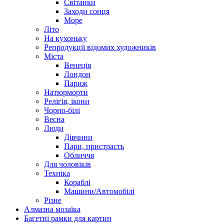
Світанки
Заходи сонця
Море
Літо
На кухоньку
Репродукції відомих художників
Міста
Венеція
Лондон
Париж
Натюрморти
Релігія, ікони
Чорно-білі
Весна
Люди
Дівчини
Пари, пристрасть
Обличчя
Для чоловіків
Техніка
Кораблі
Машини/Автомобілі
Різне
Алмазна мозаїка
Багетні рамки для картин