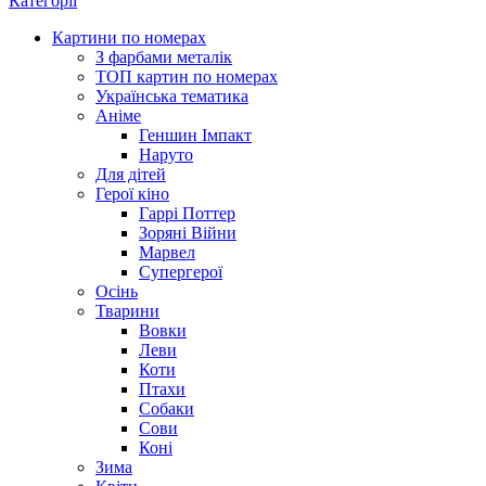
Категорії
Картини по номерах
З фарбами металік
ТОП картин по номерах
Українська тематика
Аніме
Геншин Імпакт
Наруто
Для дітей
Герої кіно
Гаррі Поттер
Зоряні Війни
Марвел
Супергерої
Осінь
Тварини
Вовки
Леви
Коти
Птахи
Собаки
Сови
Коні
Зима