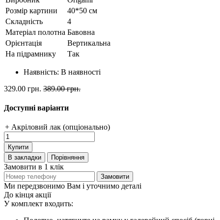
Розмір картини
40*50 см
Складність
4
Матеріал полотна
Бавовна
Орієнтація
Вертикальна
На підрамнику
Так
Наявність:
В наявності
329.00 грн.
389.00 грн.
Доступні варіанти
+ Акріловий лак (опціонально)
Купити
В закладки
Порівняння
Замовити в 1 клік
Замовити
Ми передзвонимо Вам і уточнимо деталі
До кінця акції
У комплект входить: