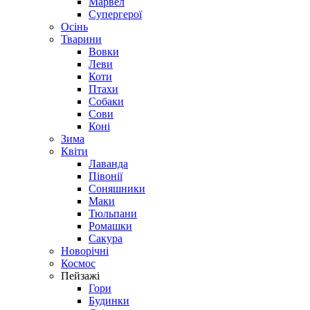
Марвел
Супергерої
Осінь
Тварини
Вовки
Леви
Коти
Птахи
Собаки
Сови
Коні
Зима
Квіти
Лаванда
Півонії
Соняшники
Маки
Тюльпани
Ромашки
Сакура
Новорічні
Космос
Пейзажі
Гори
Будинки