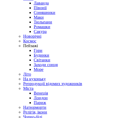
Лаванда
Півонії
Соняшники
Маки
Тюльпани
Ромашки
Сакура
Новорічні
Космос
Пейзажі
Гори
Будинки
Світанки
Заходи сонця
Море
Літо
На кухоньку
Репродукції відомих художників
Міста
Венеція
Лондон
Париж
Натюрморти
Релігія, ікони
Чорно-білі