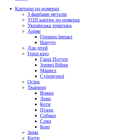
Картини по номерах
З фарбами металік
ТОП картин по номерах
Українська тематика
Аніме
Геншин Імпакт
Наруто
Для дітей
Герої кіно
Гаррі Поттер
Зоряні Війни
Марвел
Супергерої
Осінь
Тварини
Вовки
Леви
Коти
Птахи
Собаки
Сови
Коні
Зима
Квіти