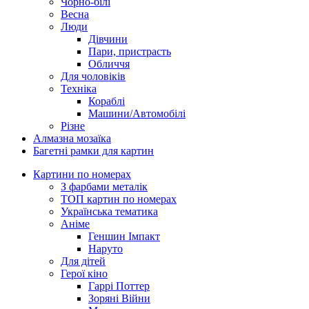
Чорно-білі
Весна
Люди
Дівчини
Пари, пристрасть
Обличчя
Для чоловіків
Техніка
Кораблі
Машини/Автомобілі
Різне
Алмазна мозаїка
Багетні рамки для картин
Картини по номерах
З фарбами металік
ТОП картин по номерах
Українська тематика
Аніме
Геншин Імпакт
Наруто
Для дітей
Герої кіно
Гаррі Поттер
Зоряні Війни