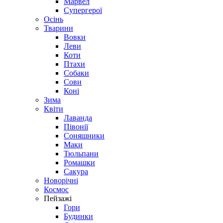
Марвел
Супергерої
Осінь
Тварини
Вовки
Леви
Коти
Птахи
Собаки
Сови
Коні
Зима
Квіти
Лаванда
Півонії
Соняшники
Маки
Тюльпани
Ромашки
Сакура
Новорічні
Космос
Пейзажі
Гори
Будинки