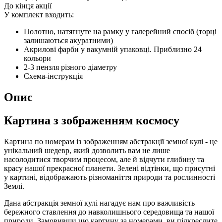
До кінця акції
У комплект входить:
Полотно, натягнуте на рамку у галерейний спосіб (торці
залишаються акуратними)
Акрилові фарби у вакумній упаковці. Приблизно 24
кольори
2-3 пензля різного діаметру
Схема-інструкція
Опис
Картина з зображенням космосу
Картина по номерам із зображенням абстракції земної кулі - це
унікальний шедевр, який дозволить вам не лише
насолодитися творчим процесом, але й відчути глибину та
красу нашої прекрасної планети. Зелені відтінки, що присутні
у картині, відображають різноманіття природи та рослинності
Землі.
Дана абстракція земної кулі нагадує нам про важливість
бережного ставлення до навколишнього середовища та нашої
природи. Замовивши цю картину за номерами, ви підкреслите