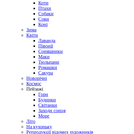
Коти
Птахи
Собаки
Сови
Коні
Зима
Квіти
Лаванда
Півонії
Соняшники
Маки
Тюльпани
Ромашки
Сакура
Новорічні
Космос
Пейзажі
Гори
Будинки
Світанки
Заходи сонця
Море
Літо
На кухоньку
Репродукції відомих художників