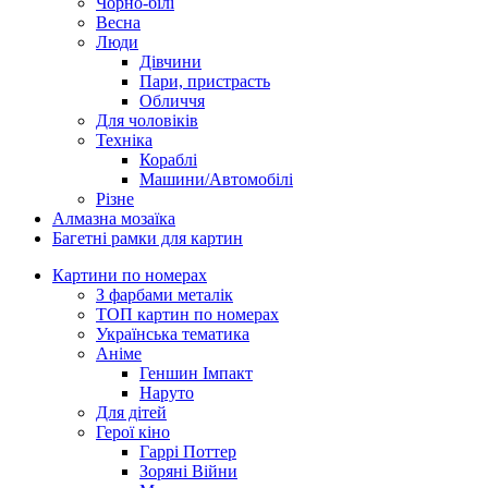
Чорно-білі
Весна
Люди
Дівчини
Пари, пристрасть
Обличчя
Для чоловіків
Техніка
Кораблі
Машини/Автомобілі
Різне
Алмазна мозаїка
Багетні рамки для картин
Картини по номерах
З фарбами металік
ТОП картин по номерах
Українська тематика
Аніме
Геншин Імпакт
Наруто
Для дітей
Герої кіно
Гаррі Поттер
Зоряні Війни