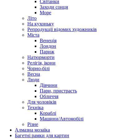
Світанки
Заходи сонця
Море
Літо
На кухоньку
Репродукції відомих художників
Міста
Венеція
Лондон
Париж
Натюрморти
Релігія, ікони
Чорно-білі
Весна
Люди
Дівчини
Пари, пристрасть
Обличчя
Для чоловіків
Техніка
Кораблі
Машини/Автомобілі
Різне
Алмазна мозаїка
Багетні рамки для картин