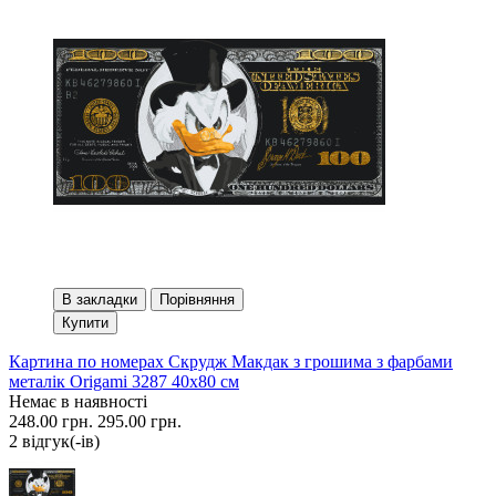
В закладки
Порівняння
Купити
Картина по номерах Скрудж Макдак з грошима з фарбами
металік Origami 3287 40x80 см
Немає в наявності
248.00 грн.
295.00 грн.
2 вiдгук(-iв)