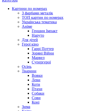
Категорії
Картини по номерах
З фарбами металік
ТОП картин по номерах
Українська тематика
Аніме
Геншин Імпакт
Наруто
Для дітей
Герої кіно
Гаррі Поттер
Зоряні Війни
Марвел
Супергерої
Осінь
Тварини
Вовки
Леви
Коти
Птахи
Собаки
Сови
Коні
Зима