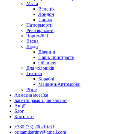
Міста
Венеція
Лондон
Париж
Натюрморти
Релігія, ікони
Чорно-білі
Весна
Люди
Дівчини
Пари, пристрасть
Обличчя
Для чоловіків
Техніка
Кораблі
Машини/Автомобілі
Різне
Алмазна мозаїка
Багетні рамки для картин
Акції
Блог
Контакти
+380 (73) 200-10-63
origamikartiny@gmail.com