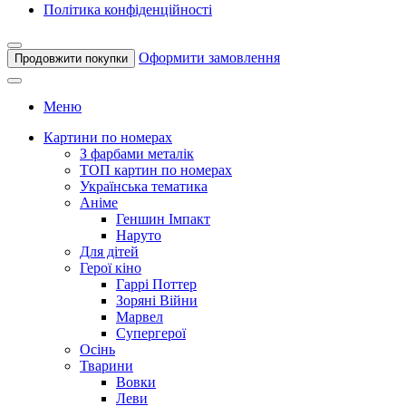
Політика конфіденційності
Оформити замовлення
Продовжити покупки
Меню
Картини по номерах
З фарбами металік
ТОП картин по номерах
Українська тематика
Аніме
Геншин Імпакт
Наруто
Для дітей
Герої кіно
Гаррі Поттер
Зоряні Війни
Марвел
Супергерої
Осінь
Тварини
Вовки
Леви