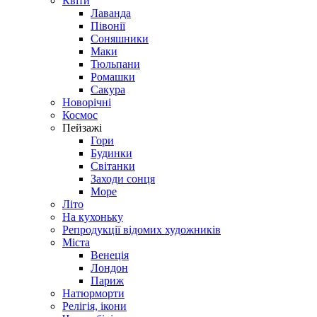
Квіти
Лаванда
Півонії
Соняшники
Маки
Тюльпани
Ромашки
Сакура
Новорічні
Космос
Пейзажі
Гори
Будинки
Світанки
Заходи сонця
Море
Літо
На кухоньку
Репродукції відомих художників
Міста
Венеція
Лондон
Париж
Натюрморти
Релігія, ікони