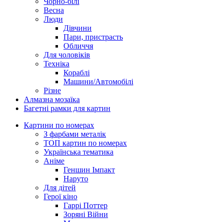
Чорно-білі
Весна
Люди
Дівчини
Пари, пристрасть
Обличчя
Для чоловіків
Техніка
Кораблі
Машини/Автомобілі
Різне
Алмазна мозаїка
Багетні рамки для картин
Картини по номерах
З фарбами металік
ТОП картин по номерах
Українська тематика
Аніме
Геншин Імпакт
Наруто
Для дітей
Герої кіно
Гаррі Поттер
Зоряні Війни