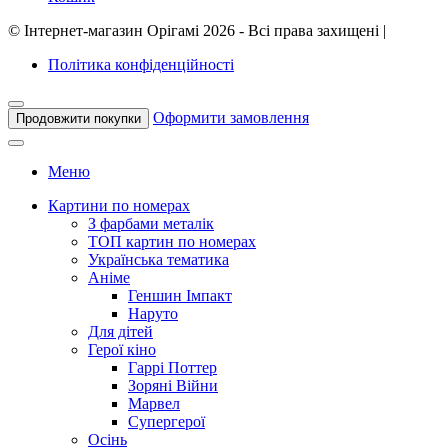
©
Інтернет-магазин Орігамі
2026 - Всі права захищені
|
Політика конфіденційності
Оформити замовлення
Продовжити покупки
Меню
Картини по номерах
З фарбами металік
ТОП картин по номерах
Українська тематика
Аніме
Геншин Імпакт
Наруто
Для дітей
Герої кіно
Гаррі Поттер
Зоряні Війни
Марвел
Супергерої
Осінь