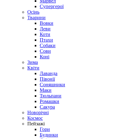
Марвел
Супергерої
Осінь
Тварини
Вовки
Леви
Коти
Птахи
Собаки
Сови
Коні
Зима
Квіти
Лаванда
Півонії
Соняшники
Маки
Тюльпани
Ромашки
Сакура
Новорічні
Космос
Пейзажі
Гори
Будинки