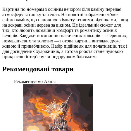
Картина по номерам з осіннім вечором біля каміну передає
атмосферу затишку та тепла. На полотні зображено м’яке
світло каміну, що наповнює кімнату теплими відтінками, і вид
на яскраві осінні дерева за вікном. Це ідеальний сюжет для
тих, хто любить домашній комфорт та романтику осінніх
вечорів. Завдяки поєднанню насичених кольорів — червоних,
помаранчевих та золотих — готова картина виглядає дуже
живою й привабливою. Набір підійде як для початківців, так і
для досвідчених художників, а готова робота стане чудовою
прикрасою інтер’єру чи подарунком близьким.
Рекомендовані товари
Рекомендуємо
Акція