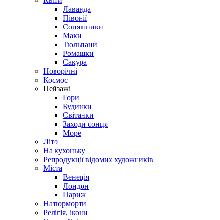
Квіти
Лаванда
Півонії
Соняшники
Маки
Тюльпани
Ромашки
Сакура
Новорічні
Космос
Пейзажі
Гори
Будинки
Світанки
Заходи сонця
Море
Літо
На кухоньку
Репродукції відомих художників
Міста
Венеція
Лондон
Париж
Натюрморти
Релігія, ікони