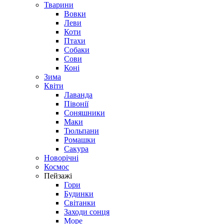
Тварини
Вовки
Леви
Коти
Птахи
Собаки
Сови
Коні
Зима
Квіти
Лаванда
Півонії
Соняшники
Маки
Тюльпани
Ромашки
Сакура
Новорічні
Космос
Пейзажі
Гори
Будинки
Світанки
Заходи сонця
Море