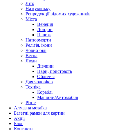
Літо
На кухоньку
Репродукції відомих художників
Міста
Венеція
Лондон
Париж
Натюрморти
Релігія, ікони
Чорно-білі
Весна
Люди
Дівчини
Пари, пристрасть
Обличчя
Для чоловіків
Техніка
Кораблі
Машини/Автомобілі
Різне
Алмазна мозаїка
Багетні рамки для картин
Акції
Блог
Контакти