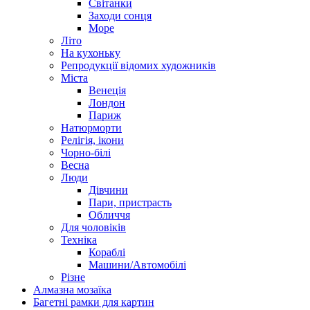
Світанки
Заходи сонця
Море
Літо
На кухоньку
Репродукції відомих художників
Міста
Венеція
Лондон
Париж
Натюрморти
Релігія, ікони
Чорно-білі
Весна
Люди
Дівчини
Пари, пристрасть
Обличчя
Для чоловіків
Техніка
Кораблі
Машини/Автомобілі
Різне
Алмазна мозаїка
Багетні рамки для картин