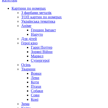
Категорії
Картини по номерах
З фарбами металік
ТОП картин по номерах
Українська тематика
Аніме
Геншин Імпакт
Наруто
Для дітей
Герої кіно
Гаррі Поттер
Зоряні Війни
Марвел
Супергерої
Осінь
Тварини
Вовки
Леви
Коти
Птахи
Собаки
Сови
Коні
Зима