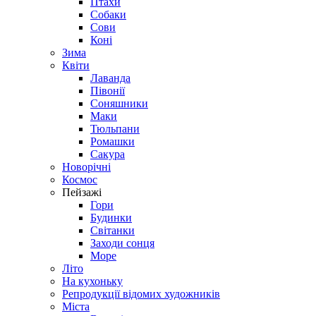
Птахи
Собаки
Сови
Коні
Зима
Квіти
Лаванда
Півонії
Соняшники
Маки
Тюльпани
Ромашки
Сакура
Новорічні
Космос
Пейзажі
Гори
Будинки
Світанки
Заходи сонця
Море
Літо
На кухоньку
Репродукції відомих художників
Міста