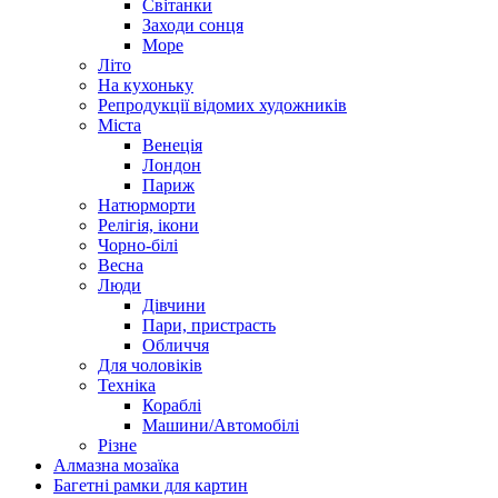
Світанки
Заходи сонця
Море
Літо
На кухоньку
Репродукції відомих художників
Міста
Венеція
Лондон
Париж
Натюрморти
Релігія, ікони
Чорно-білі
Весна
Люди
Дівчини
Пари, пристрасть
Обличчя
Для чоловіків
Техніка
Кораблі
Машини/Автомобілі
Різне
Алмазна мозаїка
Багетні рамки для картин