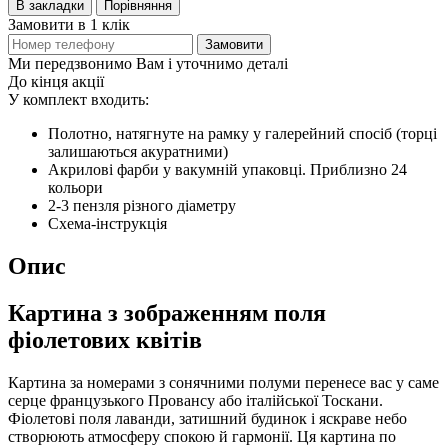
В закладки
Порівняння
Замовити в 1 клік
Замовити
Ми передзвонимо Вам і уточнимо деталі
До кінця акції
У комплект входить:
Полотно, натягнуте на рамку у галерейний спосіб (торці
залишаються акуратними)
Акрилові фарби у вакумній упаковці. Приблизно 24
кольори
2-3 пензля різного діаметру
Схема-інструкція
Опис
Картина з зображенням поля
фіолетових квітів
Картина за номерами з сонячними полуми перенесе вас у саме
серце французького Провансу або італійської Тоскани.
Фіолетові поля лаванди, затишний будинок і яскраве небо
створюють атмосферу спокою й гармонії. Ця картина по