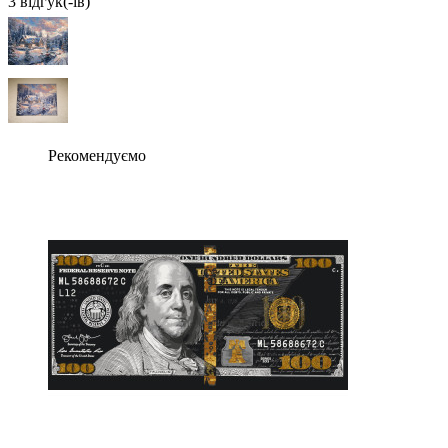
3 вiдгук(-iв)
Рекомендуємо