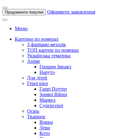
Оформити замовлення
Продовжити покупки
Меню
Картини по номерах
З фарбами металік
ТОП картин по номерах
Українська тематика
Аніме
Геншин Імпакт
Наруто
Для дітей
Герої кіно
Гаррі Поттер
Зоряні Війни
Марвел
Супергерої
Осінь
Тварини
Вовки
Леви
Коти