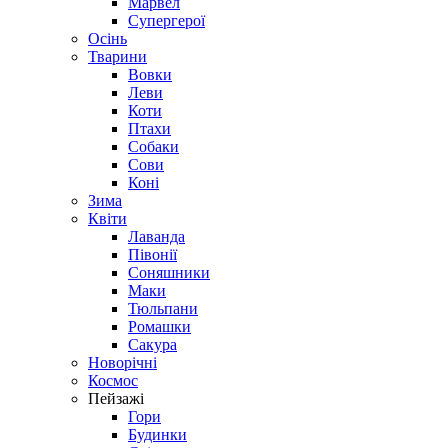
Марвел
Супергерої
Осінь
Тварини
Вовки
Леви
Коти
Птахи
Собаки
Сови
Коні
Зима
Квіти
Лаванда
Півонії
Соняшники
Маки
Тюльпани
Ромашки
Сакура
Новорічні
Космос
Пейзажі
Гори
Будинки