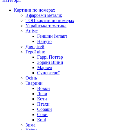
Категорії
Картини по номерах
З фарбами металік
ТОП картин по номерах
Українська тематика
Аніме
Геншин Імпакт
Наруто
Для дітей
Герої кіно
Гаррі Поттер
Зоряні Війни
Марвел
Супергерої
Осінь
Тварини
Вовки
Леви
Коти
Птахи
Собаки
Сови
Коні
Зима