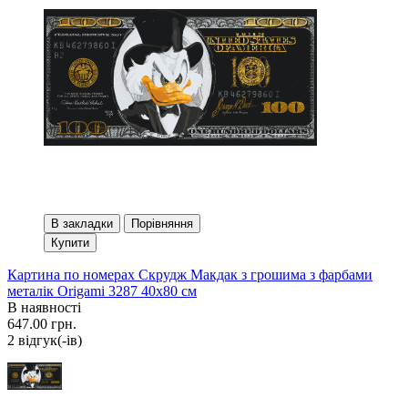
В закладки
Порівняння
Купити
Картина по номерах Скрудж Макдак з грошима з фарбами
металік Origami 3287 40x80 см
В наявності
647.00 грн.
2 вiдгук(-iв)