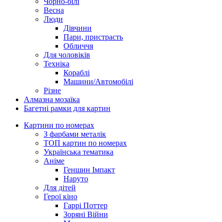
Чорно-білі
Весна
Люди
Дівчини
Пари, пристрасть
Обличчя
Для чоловіків
Техніка
Кораблі
Машини/Автомобілі
Різне
Алмазна мозаїка
Багетні рамки для картин
Картини по номерах
З фарбами металік
ТОП картин по номерах
Українська тематика
Аніме
Геншин Імпакт
Наруто
Для дітей
Герої кіно
Гаррі Поттер
Зоряні Війни