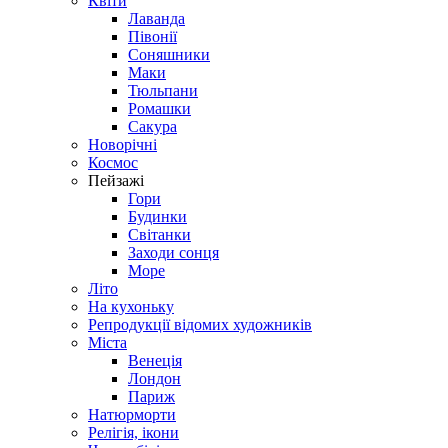
Квіти
Лаванда
Півонії
Соняшники
Маки
Тюльпани
Ромашки
Сакура
Новорічні
Космос
Пейзажі
Гори
Будинки
Світанки
Заходи сонця
Море
Літо
На кухоньку
Репродукції відомих художників
Міста
Венеція
Лондон
Париж
Натюрморти
Релігія, ікони