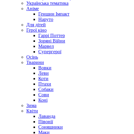
Українська тематика
Аніме
Геншин Імпакт
Наруто
Для дітей
Герої кіно
Гаррі Поттер
Зоряні Війни
Марвел
Супергерої
Осінь
Тварини
Вовки
Леви
Коти
Птахи
Собаки
Сови
Коні
Зима
Квіти
Лаванда
Півонії
Соняшники
Маки