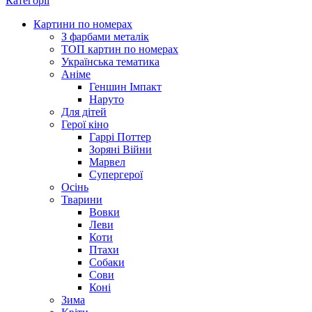
Категорії
Картини по номерах
З фарбами металік
ТОП картин по номерах
Українська тематика
Аніме
Геншин Імпакт
Наруто
Для дітей
Герої кіно
Гаррі Поттер
Зоряні Війни
Марвел
Супергерої
Осінь
Тварини
Вовки
Леви
Коти
Птахи
Собаки
Сови
Коні
Зима