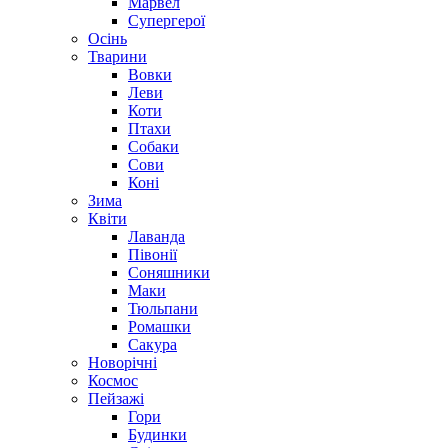
Марвел
Супергерої
Осінь
Тварини
Вовки
Леви
Коти
Птахи
Собаки
Сови
Коні
Зима
Квіти
Лаванда
Півонії
Соняшники
Маки
Тюльпани
Ромашки
Сакура
Новорічні
Космос
Пейзажі
Гори
Будинки