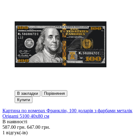
В закладки
Порівняння
Купити
Картина по номерах Франклін, 100 доларів з фарбами металік
Origami 5100 40x80 см
В наявності
587.00 грн.
647.00 грн.
1 вiдгук(-iв)