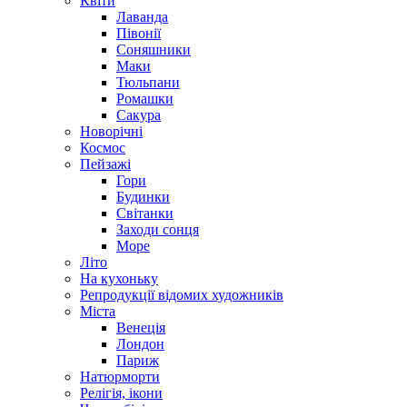
Квіти
Лаванда
Півонії
Соняшники
Маки
Тюльпани
Ромашки
Сакура
Новорічні
Космос
Пейзажі
Гори
Будинки
Світанки
Заходи сонця
Море
Літо
На кухоньку
Репродукції відомих художників
Міста
Венеція
Лондон
Париж
Натюрморти
Релігія, ікони