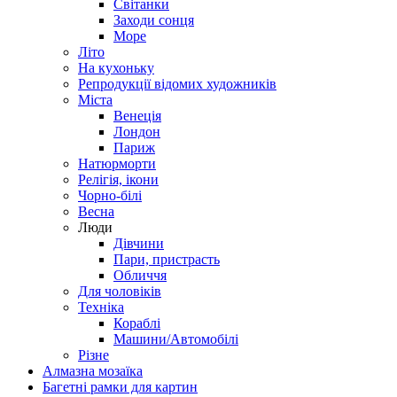
Світанки
Заходи сонця
Море
Літо
На кухоньку
Репродукції відомих художників
Міста
Венеція
Лондон
Париж
Натюрморти
Релігія, ікони
Чорно-білі
Весна
Люди
Дівчини
Пари, пристрасть
Обличчя
Для чоловіків
Техніка
Кораблі
Машини/Автомобілі
Різне
Алмазна мозаїка
Багетні рамки для картин