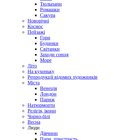
Тюльпани
Ромашки
Сакура
Новорічні
Космос
Пейзажі
Гори
Будинки
Світанки
Заходи сонця
Море
Літо
На кухоньку
Репродукції відомих художників
Міста
Венеція
Лондон
Париж
Натюрморти
Релігія, ікони
Чорно-білі
Весна
Люди
Дівчини
Пари, пристрасть