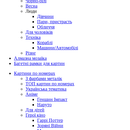
Чорно-білі
Весна
Люди
Дівчини
Пари, пристрасть
Обличчя
Для чоловіків
Техніка
Кораблі
Машини/Автомобілі
Різне
Алмазна мозаїка
Багетні рамки для картин
Картини по номерах
З фарбами металік
ТОП картин по номерах
Українська тематика
Аніме
Геншин Імпакт
Наруто
Для дітей
Герої кіно
Гаррі Поттер
Зоряні Війни