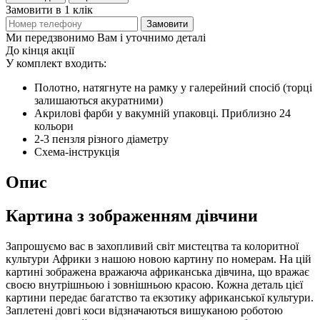
Замовити в 1 клік
Замовити
Ми передзвонимо Вам і уточнимо деталі
До кінця акції
У комплект входить:
Полотно, натягнуте на рамку у галерейний спосіб (торці
залишаються акуратними)
Акрилові фарби у вакумній упаковці. Приблизно 24
кольори
2-3 пензля різного діаметру
Схема-інструкція
Опис
Картина з зображенням дівчини
Запрошуємо вас в захопливий світ мистецтва та колоритної
культури Африки з нашою новою картину по номерам. На цій
картині зображена вражаюча африканська дівчина, що вражає
своєю внутрішньою і зовнішньою красою. Кожна деталь цієї
картини передає багатство та екзотику африканської культури.
Заплетені довгі коси відзначаються вишуканою роботою