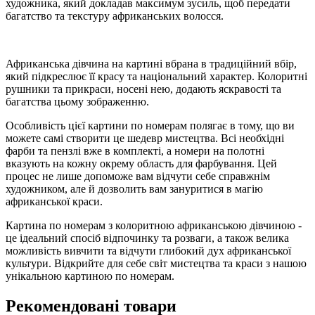
художника, який докладав максимум зусиль, щоб передати
багатство та текстуру африканських волосся.
Африканська дівчина на картині вбрана в традиційний вбір,
який підкреслює її красу та національний характер. Колоритні
рушники та прикраси, носені нею, додають яскравості та
багатства цьому зображенню.
Особливість цієї картини по номерам полягає в тому, що ви
можете самі створити це шедевр мистецтва. Всі необхідні
фарби та пензлі вже в комплекті, а номери на полотні
вказують на кожну окрему область для фарбування. Цей
процес не лише допоможе вам відчути себе справжнім
художником, але й дозволить вам зануритися в магію
африканської краси.
Картина по номерам з колоритною африканською дівчиною -
це ідеальний спосіб відпочинку та розваги, а також велика
можливість вивчити та відчути глибокий дух африканської
культури. Відкрийте для себе світ мистецтва та краси з нашою
унікальною картиною по номерам.
Рекомендовані товари