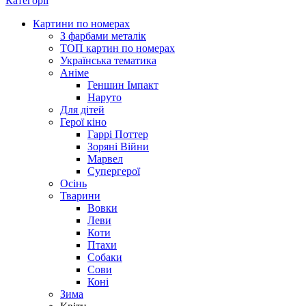
Категорії
Картини по номерах
З фарбами металік
ТОП картин по номерах
Українська тематика
Аніме
Геншин Імпакт
Наруто
Для дітей
Герої кіно
Гаррі Поттер
Зоряні Війни
Марвел
Супергерої
Осінь
Тварини
Вовки
Леви
Коти
Птахи
Собаки
Сови
Коні
Зима