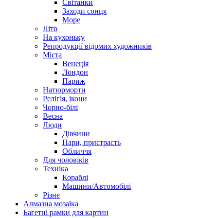
Світанки
Заходи сонця
Море
Літо
На кухоньку
Репродукції відомих художників
Міста
Венеція
Лондон
Париж
Натюрморти
Релігія, ікони
Чорно-білі
Весна
Люди
Дівчини
Пари, пристрасть
Обличчя
Для чоловіків
Техніка
Кораблі
Машини/Автомобілі
Різне
Алмазна мозаїка
Багетні рамки для картин