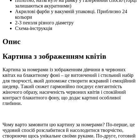
Полотно, натягнуте на рамку у галерейний спосіб (торці
залишаються акуратними)
Акрилові фарби у вакумній упаковці. Приблизно 24
кольори
2-3 пензля різного діаметру
Схема-інструкція
Опис
Картина з зображенням квітів
Картина за номерами із зображенням дівчини в червоних
квітах на блакитному фоні – це витончений і стильний набір
для творчості, який допоможе створити яскравий і емоційний
шедевр. Такий сюжет гармонійно поєднує елегантність
жіночого образу, насиченість червоних квітів і спокійний
контраст блакитного фону, що додає картині особливої
глибини.
Чому варто замовити цю картину за номерами? По-перше, це
чудовий спосіб розслабитися й насолодитися творчістю,
створюючи щось унікальне своїми руками. По-друге, готовий