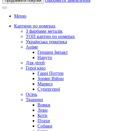
Оформити замовлення
Продовжити покупки
Меню
Картини по номерах
З фарбами металік
ТОП картин по номерах
Українська тематика
Аніме
Геншин Імпакт
Наруто
Для дітей
Герої кіно
Гаррі Поттер
Зоряні Війни
Марвел
Супергерої
Осінь
Тварини
Вовки
Леви
Коти
Птахи
Собаки