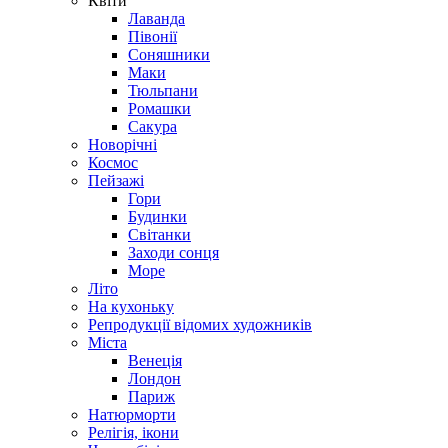
Квіти
Лаванда
Півонії
Соняшники
Маки
Тюльпани
Ромашки
Сакура
Новорічні
Космос
Пейзажі
Гори
Будинки
Світанки
Заходи сонця
Море
Літо
На кухоньку
Репродукції відомих художників
Міста
Венеція
Лондон
Париж
Натюрморти
Релігія, ікони