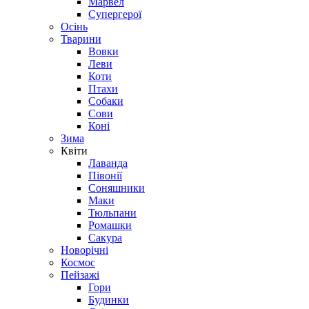
Марвел
Супергерої
Осінь
Тварини
Вовки
Леви
Коти
Птахи
Собаки
Сови
Коні
Зима
Квіти
Лаванда
Півонії
Соняшники
Маки
Тюльпани
Ромашки
Сакура
Новорічні
Космос
Пейзажі
Гори
Будинки