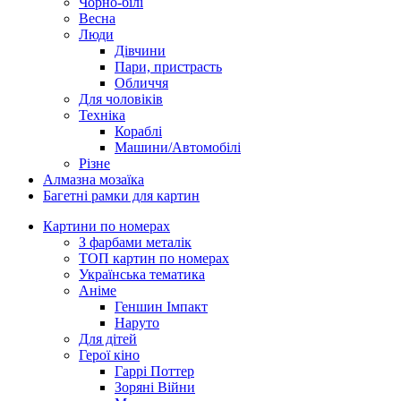
Чорно-білі
Весна
Люди
Дівчини
Пари, пристрасть
Обличчя
Для чоловіків
Техніка
Кораблі
Машини/Автомобілі
Різне
Алмазна мозаїка
Багетні рамки для картин
Картини по номерах
З фарбами металік
ТОП картин по номерах
Українська тематика
Аніме
Геншин Імпакт
Наруто
Для дітей
Герої кіно
Гаррі Поттер
Зоряні Війни