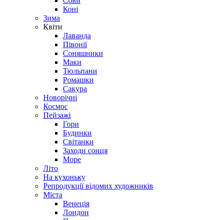
Сови
Коні
Зима
Квіти
Лаванда
Півонії
Соняшники
Маки
Тюльпани
Ромашки
Сакура
Новорічні
Космос
Пейзажі
Гори
Будинки
Світанки
Заходи сонця
Море
Літо
На кухоньку
Репродукції відомих художників
Міста
Венеція
Лондон