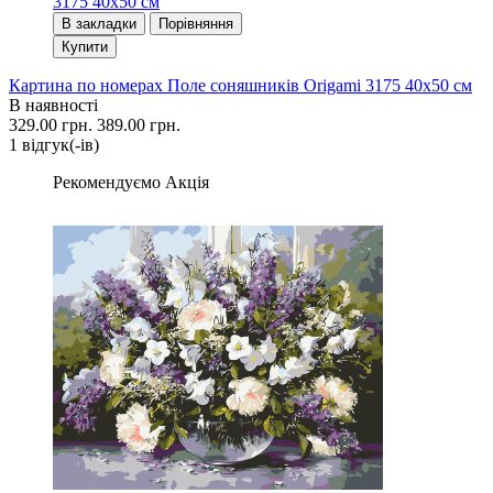
В закладки
Порівняння
Купити
Картина по номерах Поле соняшників Origami 3175 40x50 см
В наявності
329.00 грн.
389.00 грн.
1 вiдгук(-iв)
Рекомендуємо
Акція