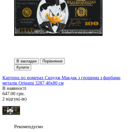
В закладки
Порівняння
Купити
Картина по номерах Скрудж Макдак з грошима з фарбами
металік Origami 3287 40x80 см
В наявності
647.00 грн.
2 вiдгук(-iв)
Рекомендуємо