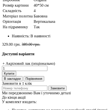
Розмір картини
40*50 см
Складність
4
Матеріал полотна
Бавовна
Орієнтація
Вертикальна
На підрамнику
Так
Наявність:
В наявності
329.00 грн.
389.00 грн.
Доступні варіанти
+ Акріловий лак (опціонально)
Купити
В закладки
Порівняння
Замовити в 1 клік
Замовити
Ми передзвонимо Вам і уточнимо деталі
До кінця акції
У комплект входить: