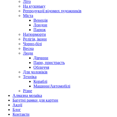
Літо
На кухоньку
Репродукції відомих художників
Міста
Венеція
Лондон
Париж
Натюрморти
Релігія, ікони
Чорно-білі
Весна
Люди
Дівчини
Пари, пристрасть
Обличчя
Для чоловіків
Техніка
Кораблі
Машини/Автомобілі
Різне
Алмазна мозаїка
Багетні рамки для картин
Акції
Блог
Контакти