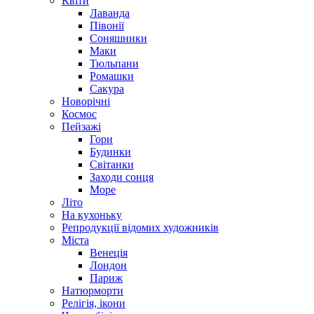
Квіти
Лаванда
Півонії
Соняшники
Маки
Тюльпани
Ромашки
Сакура
Новорічні
Космос
Пейзажі
Гори
Будинки
Світанки
Заходи сонця
Море
Літо
На кухоньку
Репродукції відомих художників
Міста
Венеція
Лондон
Париж
Натюрморти
Релігія, ікони