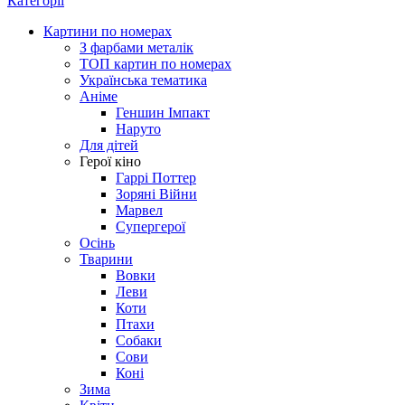
Категорії
Картини по номерах
З фарбами металік
ТОП картин по номерах
Українська тематика
Аніме
Геншин Імпакт
Наруто
Для дітей
Герої кіно
Гаррі Поттер
Зоряні Війни
Марвел
Супергерої
Осінь
Тварини
Вовки
Леви
Коти
Птахи
Собаки
Сови
Коні
Зима