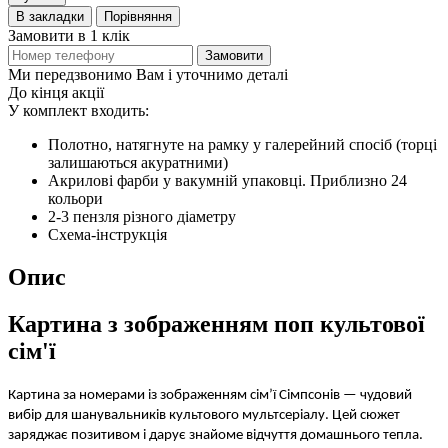
В закладки
Порівняння
Замовити в 1 клік
Замовити
Ми передзвонимо Вам і уточнимо деталі
До кінця акції
У комплект входить:
Полотно, натягнуте на рамку у галерейний спосіб (торці
залишаються акуратними)
Акрилові фарби у вакумній упаковці. Приблизно 24
кольори
2-3 пензля різного діаметру
Схема-інструкція
Опис
Картина з зображенням поп культової
сім'ї
Картина за номерами із зображенням сім’ї Сімпсонів — чудовий
вибір для шанувальників культового мультсеріалу. Цей сюжет
заряджає позитивом і дарує знайоме відчуття домашнього тепла.