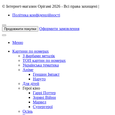
©
Інтернет-магазин Орігамі
2026 - Всі права захищені
|
Політика конфіденційності
Оформити замовлення
Продовжити покупки
Меню
Картини по номерах
З фарбами металік
ТОП картин по номерах
Українська тематика
Аніме
Геншин Імпакт
Наруто
Для дітей
Герої кіно
Гаррі Поттер
Зоряні Війни
Марвел
Супергерої
Осінь