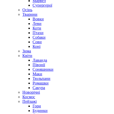
Марвел
Супергерої
Осінь
Тварини
Вовки
Леви
Коти
Птахи
Собаки
Сови
Коні
Зима
Квіти
Лаванда
Півонії
Соняшники
Маки
Тюльпани
Ромашки
Сакура
Новорічні
Космос
Пейзажі
Гори
Будинки