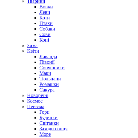
Тварини
Вовки
Леви
Коти
Птахи
Собаки
Сови
Коні
Зима
Квіти
Лаванда
Півонії
Соняшники
Маки
Тюльпани
Ромашки
Сакура
Новорічні
Космос
Пейзажі
Гори
Будинки
Світанки
Заходи сонця
Море