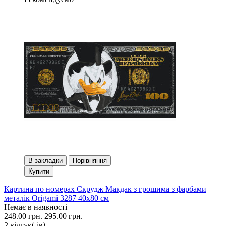
В закладки
Порівняння
Купити
Картина по номерах Скрудж Макдак з грошима з фарбами
металік Origami 3287 40x80 см
Немає в наявності
248.00 грн.
295.00 грн.
2 вiдгук(-iв)