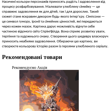
Насичені кольори персонажів приносять радість і задоволення від
процесу розфарбовування. Малювати улюблену сімейку — це
справжнє задоволення як для дітей, так і для дорослих. Такий
сюжет стане яскравим декором будь-якого інтер’єру. Сімпсони —
це символ гумору, іронії та сімейних цінностей, які передаються
через кожен мазок. Картина дарує можливість відчути себе
частиною відомого світу Спрінґфілда. Вона сприяє розвитку уваги,
терпіння та художнього смаку. Створення цього шедевру власноруч
приносить неабияке задоволення. Обираючи цю картину, ви
створюєте кольорову історію разом із героями улюбленого серіалу.
Рекомендовані товари
Рекомендуємо
Акція