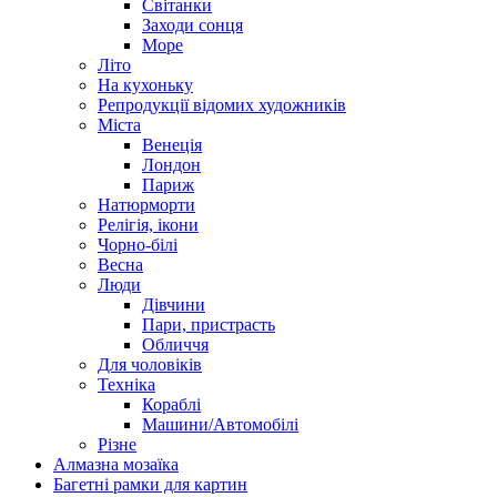
Світанки
Заходи сонця
Море
Літо
На кухоньку
Репродукції відомих художників
Міста
Венеція
Лондон
Париж
Натюрморти
Релігія, ікони
Чорно-білі
Весна
Люди
Дівчини
Пари, пристрасть
Обличчя
Для чоловіків
Техніка
Кораблі
Машини/Автомобілі
Різне
Алмазна мозаїка
Багетні рамки для картин