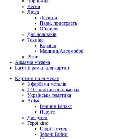
Чорно-білі
Весна
Люди
Дівчини
Пари, пристрасть
Обличчя
Для чоловіків
Техніка
Кораблі
Машини/Автомобілі
Різне
Алмазна мозаїка
Багетні рамки для картин
Картини по номерах
З фарбами металік
ТОП картин по номерах
Українська тематика
Аніме
Геншин Імпакт
Наруто
Для дітей
Герої кіно
Гаррі Поттер
Зоряні Війни