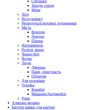
Світанки
Заходи сонця
Море
Літо
На кухоньку
Репродукції відомих художників
Міста
Венеція
Лондон
Париж
Натюрморти
Релігія, ікони
Чорно-білі
Весна
Люди
Дівчини
Пари, пристрасть
Обличчя
Для чоловіків
Техніка
Кораблі
Машини/Автомобілі
Різне
Алмазна мозаїка
Багетні рамки для картин