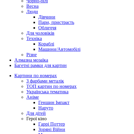
Чорно-білі
Весна
Люди
Дівчини
Пари, пристрасть
Обличчя
Для чоловіків
Техніка
Кораблі
Машини/Автомобілі
Різне
Алмазна мозаїка
Багетні рамки для картин
Картини по номерах
З фарбами металік
ТОП картин по номерах
Українська тематика
Аніме
Геншин Імпакт
Наруто
Для дітей
Герої кіно
Гаррі Поттер
Зоряні Війни