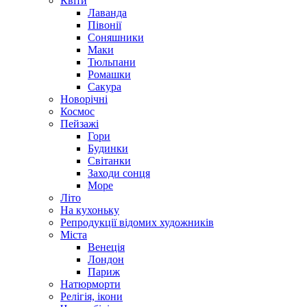
Квіти
Лаванда
Півонії
Соняшники
Маки
Тюльпани
Ромашки
Сакура
Новорічні
Космос
Пейзажі
Гори
Будинки
Світанки
Заходи сонця
Море
Літо
На кухоньку
Репродукції відомих художників
Міста
Венеція
Лондон
Париж
Натюрморти
Релігія, ікони