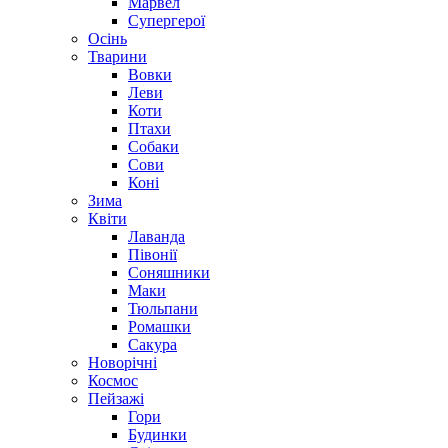
Марвел
Супергерої
Осінь
Тварини
Вовки
Леви
Коти
Птахи
Собаки
Сови
Коні
Зима
Квіти
Лаванда
Півонії
Соняшники
Маки
Тюльпани
Ромашки
Сакура
Новорічні
Космос
Пейзажі
Гори
Будинки