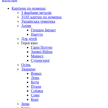
Категорії
Картини по номерах
З фарбами металік
ТОП картин по номерах
Українська тематика
Аніме
Геншин Імпакт
Наруто
Для дітей
Герої кіно
Гаррі Поттер
Зоряні Війни
Марвел
Супергерої
Осінь
Тварини
Вовки
Леви
Коти
Птахи
Собаки
Сови
Коні
Зима