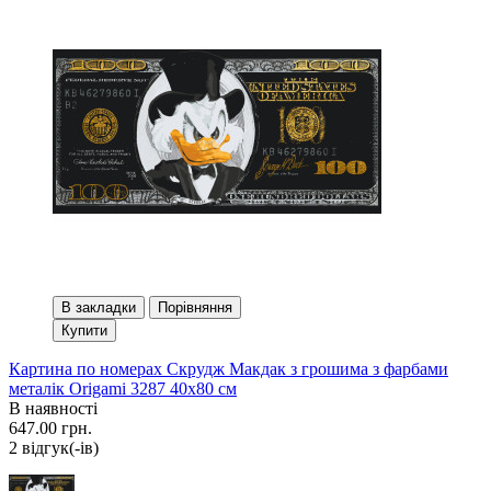
В закладки
Порівняння
Купити
Картина по номерах Скрудж Макдак з грошима з фарбами
металік Origami 3287 40x80 см
В наявності
647.00 грн.
2 вiдгук(-iв)