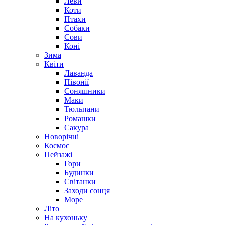
Леви
Коти
Птахи
Собаки
Сови
Коні
Зима
Квіти
Лаванда
Півонії
Соняшники
Маки
Тюльпани
Ромашки
Сакура
Новорічні
Космос
Пейзажі
Гори
Будинки
Світанки
Заходи сонця
Море
Літо
На кухоньку