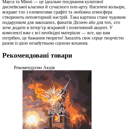
Мауса та Мінні — це ідеальне поєднання культової
диснеївської класики й сучасного поп-арту. Насичені кольори,
яскраве тло з елементами графіті та любовна атмосфера
створюють неповторний настрій. Така картина стане чудовим
подарунком для закоханих, фанатів Діснею або для тих, хто
хоче додати в інтер’єр яскравий і позитивний акцент. У
комплекті вже є всі необхідні матеріали — все, що вам
потрібно, це бажання творити! Запаліть своє серце творчістю
разом із цією незабутньою сценою кохання.
Рекомендовані товари
Рекомендуємо
Акція