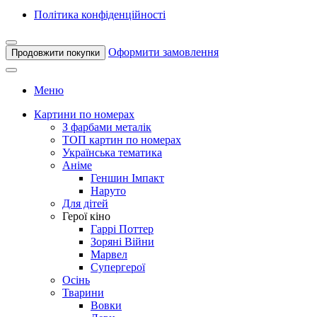
Політика конфіденційності
Оформити замовлення
Продовжити покупки
Меню
Картини по номерах
З фарбами металік
ТОП картин по номерах
Українська тематика
Аніме
Геншин Імпакт
Наруто
Для дітей
Герої кіно
Гаррі Поттер
Зоряні Війни
Марвел
Супергерої
Осінь
Тварини
Вовки