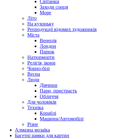
Світанки
Заходи сонця
Море
Літо
На кухоньку
Репродукції відомих художників
Міста
Венеція
Лондон
Париж
Натюрморти
Релігія, ікони
Чорно-білі
Весна
Люди
Дівчини
Пари, пристрасть
Обличчя
Для чоловіків
Техніка
Кораблі
Машини/Автомобілі
Різне
Алмазна мозаїка
Багетні рамки для картин