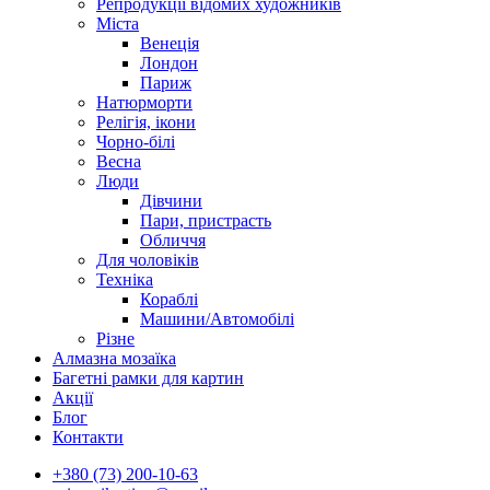
Репродукції відомих художників
Міста
Венеція
Лондон
Париж
Натюрморти
Релігія, ікони
Чорно-білі
Весна
Люди
Дівчини
Пари, пристрасть
Обличчя
Для чоловіків
Техніка
Кораблі
Машини/Автомобілі
Різне
Алмазна мозаїка
Багетні рамки для картин
Акції
Блог
Контакти
+380 (73) 200-10-63