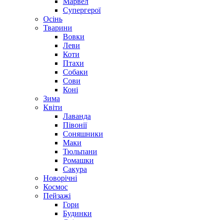
Марвел
Супергерої
Осінь
Тварини
Вовки
Леви
Коти
Птахи
Собаки
Сови
Коні
Зима
Квіти
Лаванда
Півонії
Соняшники
Маки
Тюльпани
Ромашки
Сакура
Новорічні
Космос
Пейзажі
Гори
Будинки