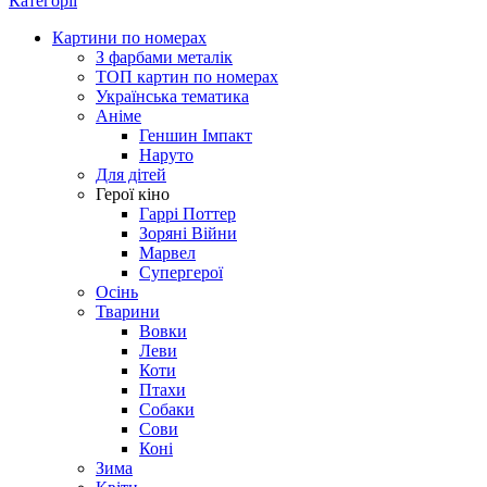
Категорії
Картини по номерах
З фарбами металік
ТОП картин по номерах
Українська тематика
Аніме
Геншин Імпакт
Наруто
Для дітей
Герої кіно
Гаррі Поттер
Зоряні Війни
Марвел
Супергерої
Осінь
Тварини
Вовки
Леви
Коти
Птахи
Собаки
Сови
Коні
Зима