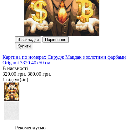
В закладки
Порівняння
Купити
Картина по номерах Скрудж Макдак з золотими фарбами
Origami 3320 40x50 см
В наявності
329.00 грн.
389.00 грн.
1 вiдгук(-iв)
Рекомендуємо