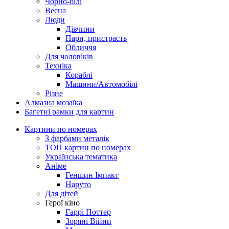
Чорно-білі
Весна
Люди
Дівчини
Пари, пристрасть
Обличчя
Для чоловіків
Техніка
Кораблі
Машини/Автомобілі
Різне
Алмазна мозаїка
Багетні рамки для картин
Картини по номерах
З фарбами металік
ТОП картин по номерах
Українська тематика
Аніме
Геншин Імпакт
Наруто
Для дітей
Герої кіно
Гаррі Поттер
Зоряні Війни