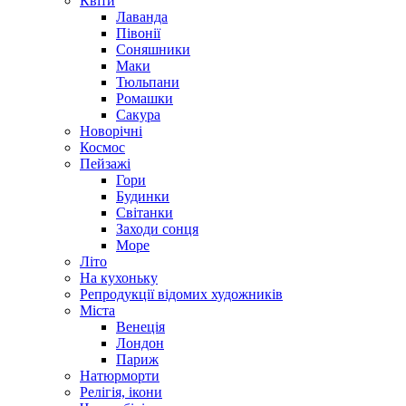
Квіти
Лаванда
Півонії
Соняшники
Маки
Тюльпани
Ромашки
Сакура
Новорічні
Космос
Пейзажі
Гори
Будинки
Світанки
Заходи сонця
Море
Літо
На кухоньку
Репродукції відомих художників
Міста
Венеція
Лондон
Париж
Натюрморти
Релігія, ікони