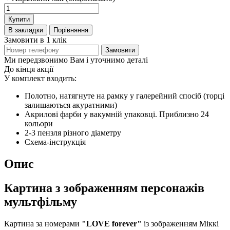
Купити
В закладки
Порівняння
Замовити в 1 клік
Замовити
Ми передзвонимо Вам і уточнимо деталі
До кінця акції
У комплект входить:
Полотно, натягнуте на рамку у галерейний спосіб (торці
залишаються акуратними)
Акрилові фарби у вакумній упаковці. Приблизно 24
кольори
2-3 пензля різного діаметру
Схема-інструкція
Опис
Картина з зображенням персонажів
мультфільму
Картина за номерами
"LOVE forever"
із зображенням Міккі