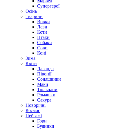
Марвел
Супергерої
Осінь
Тварини
Вовки
Леви
Коти
Птахи
Собаки
Сови
Коні
Зима
Квіти
Лаванда
Півонії
Соняшники
Маки
Тюльпани
Ромашки
Сакура
Новорічні
Космос
Пейзажі
Гори
Будинки