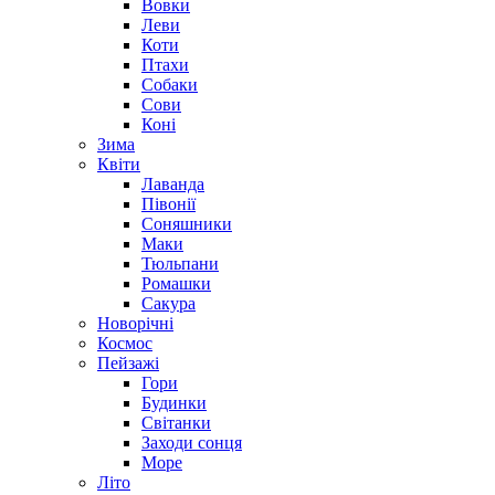
Вовки
Леви
Коти
Птахи
Собаки
Сови
Коні
Зима
Квіти
Лаванда
Півонії
Соняшники
Маки
Тюльпани
Ромашки
Сакура
Новорічні
Космос
Пейзажі
Гори
Будинки
Світанки
Заходи сонця
Море
Літо