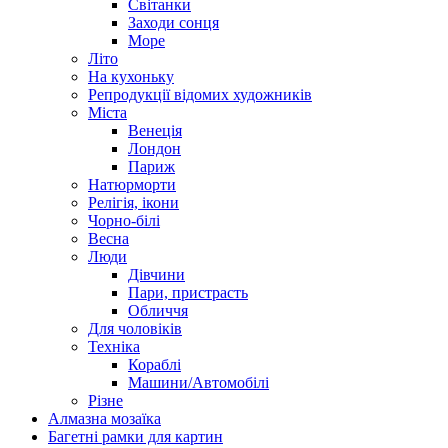
Світанки
Заходи сонця
Море
Літо
На кухоньку
Репродукції відомих художників
Міста
Венеція
Лондон
Париж
Натюрморти
Релігія, ікони
Чорно-білі
Весна
Люди
Дівчини
Пари, пристрасть
Обличчя
Для чоловіків
Техніка
Кораблі
Машини/Автомобілі
Різне
Алмазна мозаїка
Багетні рамки для картин