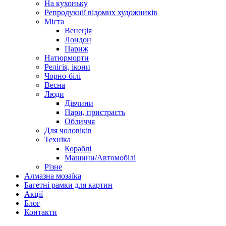
На кухоньку
Репродукції відомих художників
Міста
Венеція
Лондон
Париж
Натюрморти
Релігія, ікони
Чорно-білі
Весна
Люди
Дівчини
Пари, пристрасть
Обличчя
Для чоловіків
Техніка
Кораблі
Машини/Автомобілі
Різне
Алмазна мозаїка
Багетні рамки для картин
Акції
Блог
Контакти