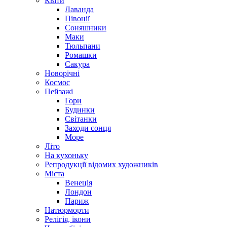
Квіти
Лаванда
Півонії
Соняшники
Маки
Тюльпани
Ромашки
Сакура
Новорічні
Космос
Пейзажі
Гори
Будинки
Світанки
Заходи сонця
Море
Літо
На кухоньку
Репродукції відомих художників
Міста
Венеція
Лондон
Париж
Натюрморти
Релігія, ікони