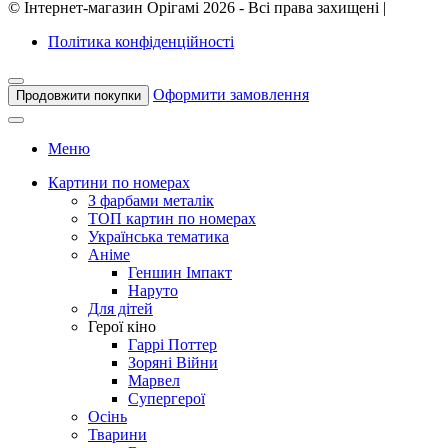
©
Інтернет-магазин Орігамі
2026 - Всі права захищені
|
Політика конфіденційності
Оформити замовлення
Продовжити покупки
Меню
Картини по номерах
З фарбами металік
ТОП картин по номерах
Українська тематика
Аніме
Геншин Імпакт
Наруто
Для дітей
Герої кіно
Гаррі Поттер
Зоряні Війни
Марвел
Супергерої
Осінь
Тварини