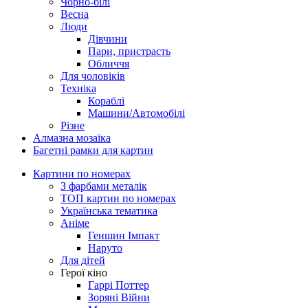
Чорно-білі
Весна
Люди
Дівчини
Пари, пристрасть
Обличчя
Для чоловіків
Техніка
Кораблі
Машини/Автомобілі
Різне
Алмазна мозаїка
Багетні рамки для картин
Картини по номерах
З фарбами металік
ТОП картин по номерах
Українська тематика
Аніме
Геншин Імпакт
Наруто
Для дітей
Герої кіно
Гаррі Поттер
Зоряні Війни