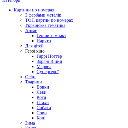
Категорії
Картини по номерах
З фарбами металік
ТОП картин по номерах
Українська тематика
Аніме
Геншин Імпакт
Наруто
Для дітей
Герої кіно
Гаррі Поттер
Зоряні Війни
Марвел
Супергерої
Осінь
Тварини
Вовки
Леви
Коти
Птахи
Собаки
Сови
Коні
Зима