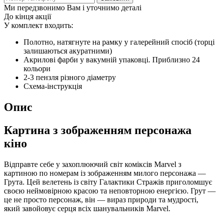
Ми передзвонимо Вам і уточнимо деталі
До кінця акції
У комплект входить:
Полотно, натягнуте на рамку у галерейний спосіб (торці
залишаються акуратними)
Акрилові фарби у вакумній упаковці. Приблизно 24
кольори
2-3 пензля різного діаметру
Схема-інструкція
Опис
Картина з зображенням персонажа
кіно
Відправте себе у захоплюючий світ коміксів Marvel з
картиною по номерам із зображенням милого персонажа —
Грута. Цей велетень із світу Галактики Стражів приголомшує
своєю неймовірною красою та неповторною енергією. Грут —
це не просто персонаж, він — вираз природи та мудрості,
який завойовує серця всіх шанувальників Marvel.