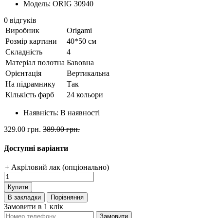
Модель: ORIG 30940
0 відгуків
Виробник
Origami
Розмір картини
40*50 см
Складність
4
Матеріал полотна
Бавовна
Орієнтація
Вертикальна
На підрамнику
Так
Кількість фарб
24 кольори
Наявність:
В наявності
329.00 грн.
389.00 грн.
Доступні варіанти
+ Акріловий лак (опціонально)
Купити
В закладки
Порівняння
Замовити в 1 клік
Замовити