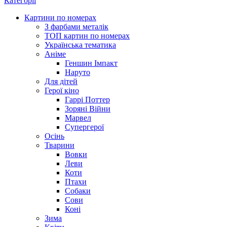
Категорії
Картини по номерах
З фарбами металік
ТОП картин по номерах
Українська тематика
Аніме
Геншин Імпакт
Наруто
Для дітей
Герої кіно
Гаррі Поттер
Зоряні Війни
Марвел
Супергерої
Осінь
Тварини
Вовки
Леви
Коти
Птахи
Собаки
Сови
Коні
Зима