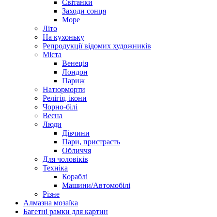
Світанки
Заходи сонця
Море
Літо
На кухоньку
Репродукції відомих художників
Міста
Венеція
Лондон
Париж
Натюрморти
Релігія, ікони
Чорно-білі
Весна
Люди
Дівчини
Пари, пристрасть
Обличчя
Для чоловіків
Техніка
Кораблі
Машини/Автомобілі
Різне
Алмазна мозаїка
Багетні рамки для картин