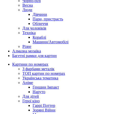
Чорно-білі
Весна
Люди
Дівчини
Пари, пристрасть
Обличчя
Для чоловіків
Техніка
Кораблі
Машини/Автомобілі
Різне
Алмазна мозаїка
Багетні рамки для картин
Картини по номерах
З фарбами металік
ТОП картин по номерах
Українська тематика
Аніме
Геншин Імпакт
Наруто
Для дітей
Герої кіно
Гаррі Поттер
Зоряні Війни