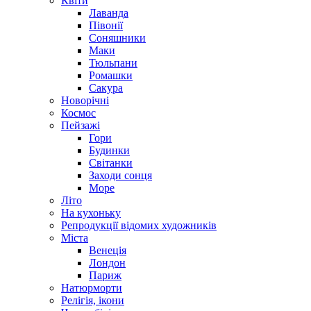
Квіти
Лаванда
Півонії
Соняшники
Маки
Тюльпани
Ромашки
Сакура
Новорічні
Космос
Пейзажі
Гори
Будинки
Світанки
Заходи сонця
Море
Літо
На кухоньку
Репродукції відомих художників
Міста
Венеція
Лондон
Париж
Натюрморти
Релігія, ікони