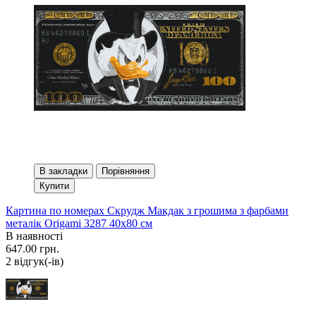
В закладки
Порівняння
Купити
Картина по номерах Скрудж Макдак з грошима з фарбами
металік Origami 3287 40x80 см
В наявності
647.00 грн.
2 вiдгук(-iв)