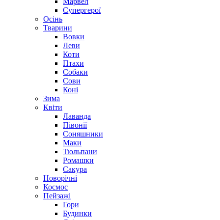
Марвел
Супергерої
Осінь
Тварини
Вовки
Леви
Коти
Птахи
Собаки
Сови
Коні
Зима
Квіти
Лаванда
Півонії
Соняшники
Маки
Тюльпани
Ромашки
Сакура
Новорічні
Космос
Пейзажі
Гори
Будинки