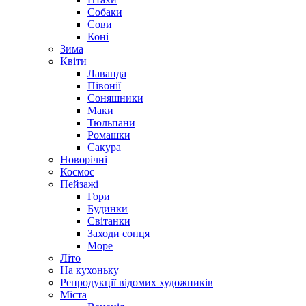
Собаки
Сови
Коні
Зима
Квіти
Лаванда
Півонії
Соняшники
Маки
Тюльпани
Ромашки
Сакура
Новорічні
Космос
Пейзажі
Гори
Будинки
Світанки
Заходи сонця
Море
Літо
На кухоньку
Репродукції відомих художників
Міста