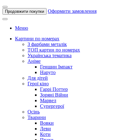
Оформити замовлення
Продовжити покупки
Меню
Картини по номерах
З фарбами металік
ТОП картин по номерах
Українська тематика
Аніме
Геншин Імпакт
Наруто
Для дітей
Герої кіно
Гаррі Поттер
Зоряні Війни
Марвел
Супергерої
Осінь
Тварини
Вовки
Леви
Коти
Птахи