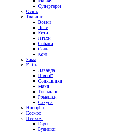
Марвел
Супергерої
Осінь
Тварини
Вовки
Леви
Коти
Птахи
Собаки
Сови
Коні
Зима
Квіти
Лаванда
Півонії
Соняшники
Маки
Тюльпани
Ромашки
Сакура
Новорічні
Космос
Пейзажі
Гори
Будинки