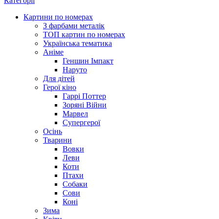
Категорії
Картини по номерах
З фарбами металік
ТОП картин по номерах
Українська тематика
Аніме
Геншин Імпакт
Наруто
Для дітей
Герої кіно
Гаррі Поттер
Зоряні Війни
Марвел
Супергерої
Осінь
Тварини
Вовки
Леви
Коти
Птахи
Собаки
Сови
Коні
Зима