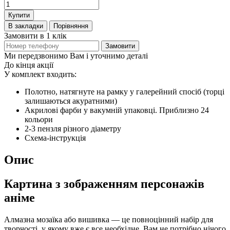
Купити
В закладки
Порівняння
Замовити в 1 клік
Замовити
Ми передзвонимо Вам і уточнимо деталі
До кінця акції
У комплект входить:
Полотно, натягнуте на рамку у галерейний спосіб (торці
залишаються акуратними)
Акрилові фарби у вакумній упаковці. Приблизно 24
кольори
2-3 пензля різного діаметру
Схема-інструкція
Опис
Картина з зображенням персонажів
аніме
Алмазна мозаїка або вишивка — це повноцінний набір для
творчості, у якому вже є все необхідне. Вам не потрібно нічого