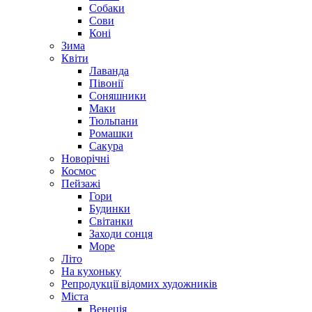
Собаки
Сови
Коні
Зима
Квіти
Лаванда
Півонії
Соняшники
Маки
Тюльпани
Ромашки
Сакура
Новорічні
Космос
Пейзажі
Гори
Будинки
Світанки
Заходи сонця
Море
Літо
На кухоньку
Репродукції відомих художників
Міста
Венеція