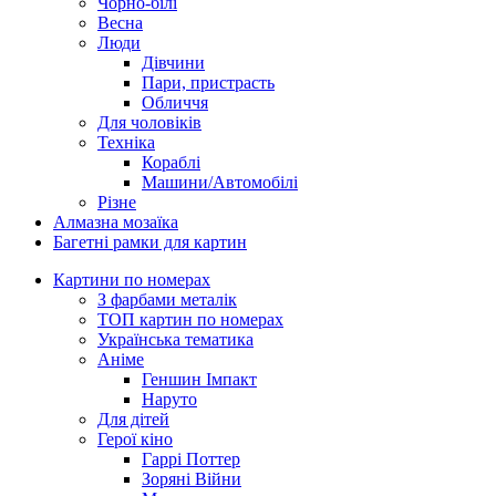
Чорно-білі
Весна
Люди
Дівчини
Пари, пристрасть
Обличчя
Для чоловіків
Техніка
Кораблі
Машини/Автомобілі
Різне
Алмазна мозаїка
Багетні рамки для картин
Картини по номерах
З фарбами металік
ТОП картин по номерах
Українська тематика
Аніме
Геншин Імпакт
Наруто
Для дітей
Герої кіно
Гаррі Поттер
Зоряні Війни