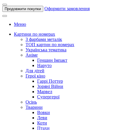
Оформити замовлення
Продовжити покупки
Меню
Картини по номерах
З фарбами металік
ТОП картин по номерах
Українська тематика
Аніме
Геншин Імпакт
Наруто
Для дітей
Герої кіно
Гаррі Поттер
Зоряні Війни
Марвел
Супергерої
Осінь
Тварини
Вовки
Леви
Коти
Птахи