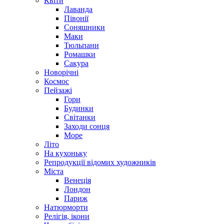
Квіти
Лаванда
Півонії
Соняшники
Маки
Тюльпани
Ромашки
Сакура
Новорічні
Космос
Пейзажі
Гори
Будинки
Світанки
Заходи сонця
Море
Літо
На кухоньку
Репродукції відомих художників
Міста
Венеція
Лондон
Париж
Натюрморти
Релігія, ікони