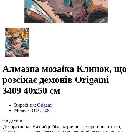
Алмазна мозаїка Клинок, що
розсікає демонів Origami
3409 40x50 см
Виробник:
Origami
Модель: OD 3409
0 відгуків
Декоративна
На вибір: біла, коричнева, чорна, золотиста,
багетна
сіра, бежева (додатково повідомляйте про це