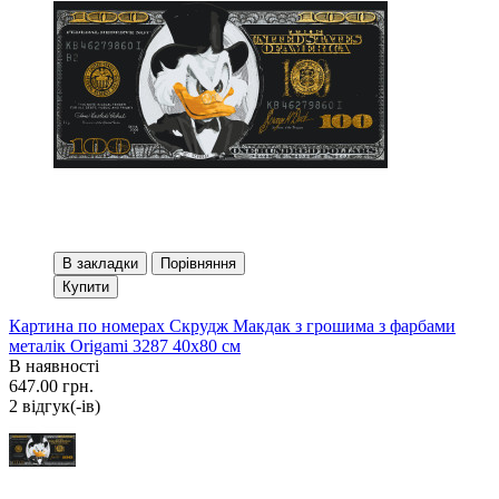
В закладки
Порівняння
Купити
Картина по номерах Скрудж Макдак з грошима з фарбами
металік Origami 3287 40x80 см
В наявності
647.00 грн.
2 вiдгук(-iв)