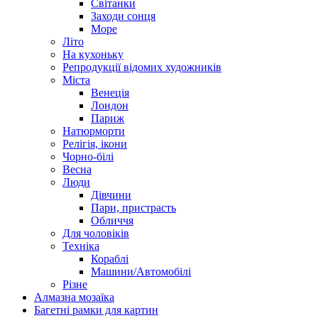
Світанки
Заходи сонця
Море
Літо
На кухоньку
Репродукції відомих художників
Міста
Венеція
Лондон
Париж
Натюрморти
Релігія, ікони
Чорно-білі
Весна
Люди
Дівчини
Пари, пристрасть
Обличчя
Для чоловіків
Техніка
Кораблі
Машини/Автомобілі
Різне
Алмазна мозаїка
Багетні рамки для картин