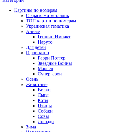
Категории
Картины по номерам
С красками металлик
ТОП картин по номерам
Украинская тематика
Аниме
Геншин Импакт
Наруто
Для детей
Герои кино
Гарри Поттер
Звездные Войны
Марвел
Супергерои
Осень
Животные
Волки
Львы
Коты
Птицы
Собаки
Совы
Лошади
Зима