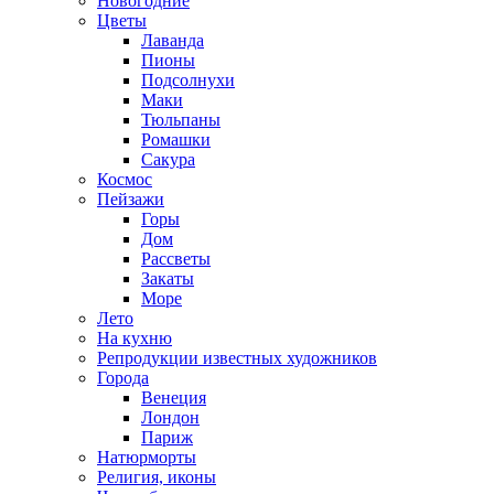
Новогодние
Цветы
Лаванда
Пионы
Подсолнухи
Маки
Тюльпаны
Ромашки
Сакура
Космос
Пейзажи
Горы
Дом
Рассветы
Закаты
Море
Лето
На кухню
Репродукции известных художников
Города
Венеция
Лондон
Париж
Натюрморты
Религия, иконы