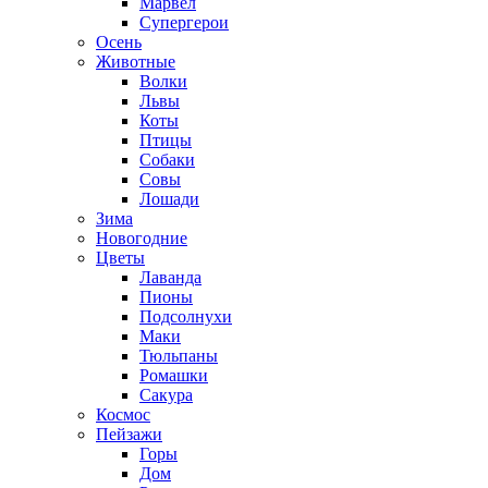
Марвел
Супергерои
Осень
Животные
Волки
Львы
Коты
Птицы
Собаки
Совы
Лошади
Зима
Новогодние
Цветы
Лаванда
Пионы
Подсолнухи
Маки
Тюльпаны
Ромашки
Сакура
Космос
Пейзажи
Горы
Дом