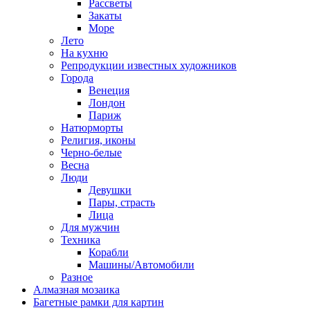
Рассветы
Закаты
Море
Лето
На кухню
Репродукции известных художников
Города
Венеция
Лондон
Париж
Натюрморты
Религия, иконы
Черно-белые
Весна
Люди
Девушки
Пары, страсть
Лица
Для мужчин
Техника
Корабли
Машины/Автомобили
Разное
Алмазная мозаика
Багетные рамки для картин