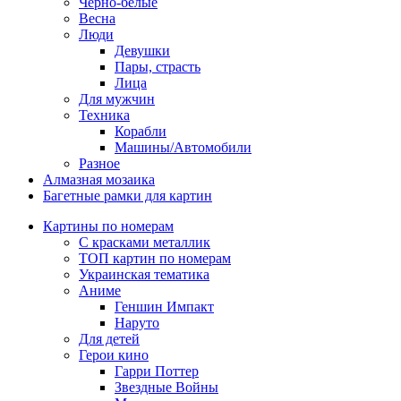
Черно-белые
Весна
Люди
Девушки
Пары, страсть
Лица
Для мужчин
Техника
Корабли
Машины/Автомобили
Разное
Алмазная мозаика
Багетные рамки для картин
Картины по номерам
С красками металлик
ТОП картин по номерам
Украинская тематика
Аниме
Геншин Импакт
Наруто
Для детей
Герои кино
Гарри Поттер
Звездные Войны