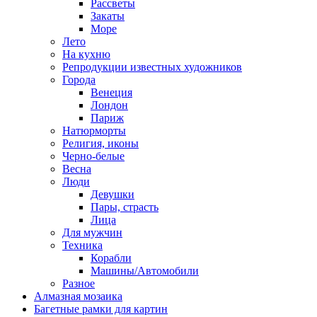
Рассветы
Закаты
Море
Лето
На кухню
Репродукции известных художников
Города
Венеция
Лондон
Париж
Натюрморты
Религия, иконы
Черно-белые
Весна
Люди
Девушки
Пары, страсть
Лица
Для мужчин
Техника
Корабли
Машины/Автомобили
Разное
Алмазная мозаика
Багетные рамки для картин