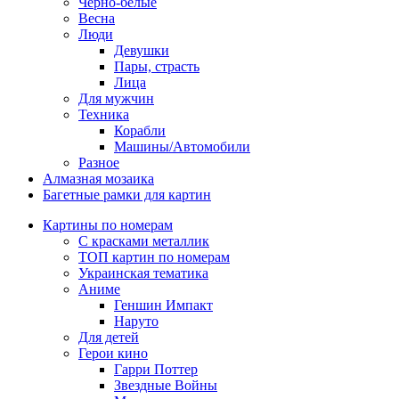
Черно-белые
Весна
Люди
Девушки
Пары, страсть
Лица
Для мужчин
Техника
Корабли
Машины/Автомобили
Разное
Алмазная мозаика
Багетные рамки для картин
Картины по номерам
С красками металлик
ТОП картин по номерам
Украинская тематика
Аниме
Геншин Импакт
Наруто
Для детей
Герои кино
Гарри Поттер
Звездные Войны