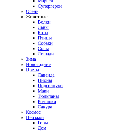
Марвел
Супергерои
Осень
Животные
Волки
Львы
Коты
Птицы
Собаки
Совы
Лошади
Зима
Новогодние
Цветы
Лаванда
Пионы
Подсолнухи
Маки
Тюльпаны
Ромашки
Сакура
Космос
Пейзажи
Горы
Дом