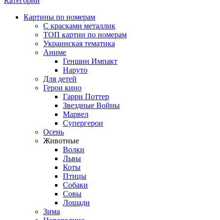
Категории
Картины по номерам
С красками металлик
ТОП картин по номерам
Украинская тематика
Аниме
Геншин Импакт
Наруто
Для детей
Герои кино
Гарри Поттер
Звездные Войны
Марвел
Супергерои
Осень
Животные
Волки
Львы
Коты
Птицы
Собаки
Совы
Лошади
Зима