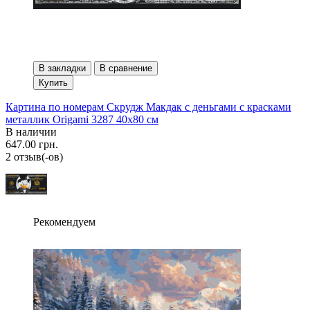
В закладки
В сравнение
Купить
Картина по номерам Скрудж Макдак с деньгами с красками
металлик Origami 3287 40x80 см
В наличии
647.00 грн.
2 отзыв(-ов)
Рекомендуем