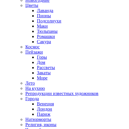
Новогодние
Цветы
Лаванда
Пионы
Подсолнухи
Маки
Тюльпаны
Ромашки
Сакура
Космос
Пейзажи
Горы
Дом
Рассветы
Закаты
Море
Лето
На кухню
Репродукции известных художников
Города
Венеция
Лондон
Париж
Натюрморты
Религия, иконы