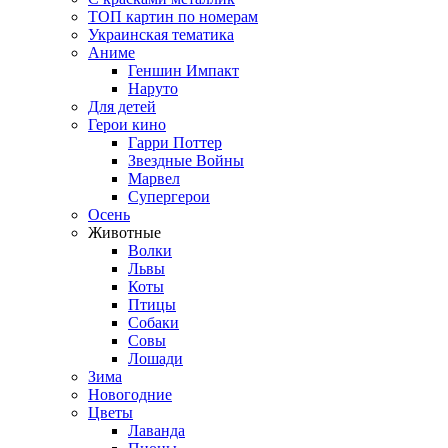
ТОП картин по номерам
Украинская тематика
Аниме
Геншин Импакт
Наруто
Для детей
Герои кино
Гарри Поттер
Звездные Войны
Марвел
Супергерои
Осень
Животные
Волки
Львы
Коты
Птицы
Собаки
Совы
Лошади
Зима
Новогодние
Цветы
Лаванда