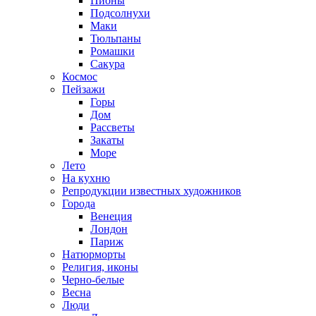
Пионы
Подсолнухи
Маки
Тюльпаны
Ромашки
Сакура
Космос
Пейзажи
Горы
Дом
Рассветы
Закаты
Море
Лето
На кухню
Репродукции известных художников
Города
Венеция
Лондон
Париж
Натюрморты
Религия, иконы
Черно-белые
Весна
Люди