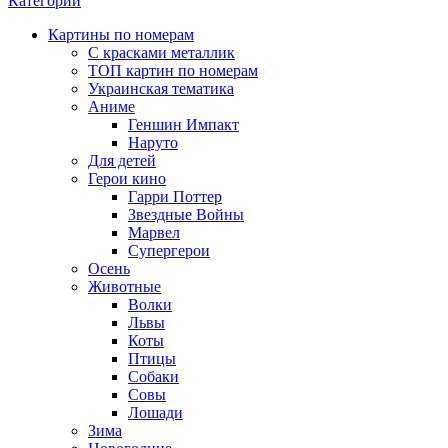
Категории
Картины по номерам
С красками металлик
ТОП картин по номерам
Украинская тематика
Аниме
Геншин Импакт
Наруто
Для детей
Герои кино
Гарри Поттер
Звездные Войны
Марвел
Супергерои
Осень
Животные
Волки
Львы
Коты
Птицы
Собаки
Совы
Лошади
Зима