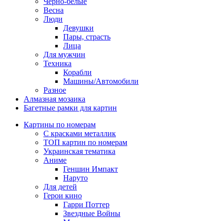
Черно-белые
Весна
Люди
Девушки
Пары, страсть
Лица
Для мужчин
Техника
Корабли
Машины/Автомобили
Разное
Алмазная мозаика
Багетные рамки для картин
Картины по номерам
С красками металлик
ТОП картин по номерам
Украинская тематика
Аниме
Геншин Импакт
Наруто
Для детей
Герои кино
Гарри Поттер
Звездные Войны