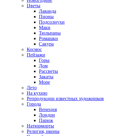
Новогодние
Цветы
Лаванда
Пионы
Подсолнухи
Маки
Тюльпаны
Ромашки
Сакура
Космос
Пейзажи
Горы
Дом
Рассветы
Закаты
Море
Лето
На кухню
Репродукции известных художников
Города
Венеция
Лондон
Париж
Натюрморты
Религия, иконы