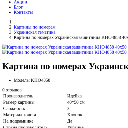
Акции
Блог
Контакты
Картины по номерам
Украинская тематика
Картина по номерах Украинская защитница KHO4858 40
Картина по номерах Украинс
Модель: KHO4858
0 отзывов
Производитель
Идейка
Размер картины
40*50 см
Сложность
3
Материал холста
Хлопок
На подрамнике
Да
Страна производитель
Украина