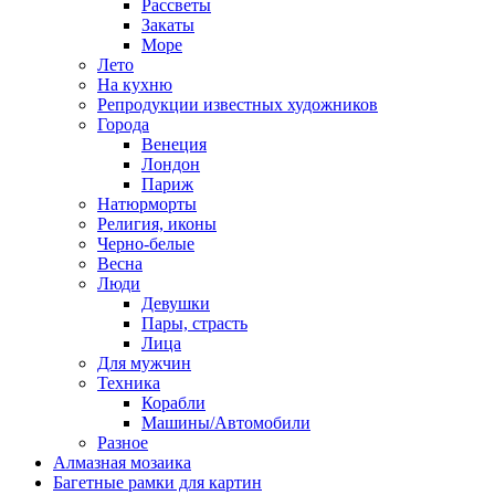
Рассветы
Закаты
Море
Лето
На кухню
Репродукции известных художников
Города
Венеция
Лондон
Париж
Натюрморты
Религия, иконы
Черно-белые
Весна
Люди
Девушки
Пары, страсть
Лица
Для мужчин
Техника
Корабли
Машины/Автомобили
Разное
Алмазная мозаика
Багетные рамки для картин