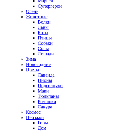
Марвел
Супергерои
Осень
Животные
Волки
Львы
Коты
Птицы
Собаки
Совы
Лошади
Зима
Новогодние
Цветы
Лаванда
Пионы
Подсолнухи
Маки
Тюльпаны
Ромашки
Сакура
Космос
Пейзажи
Горы
Дом