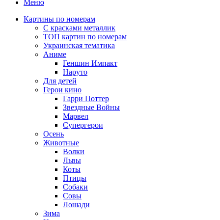
Меню
Картины по номерам
С красками металлик
ТОП картин по номерам
Украинская тематика
Аниме
Геншин Импакт
Наруто
Для детей
Герои кино
Гарри Поттер
Звездные Войны
Марвел
Супергерои
Осень
Животные
Волки
Львы
Коты
Птицы
Собаки
Совы
Лошади
Зима