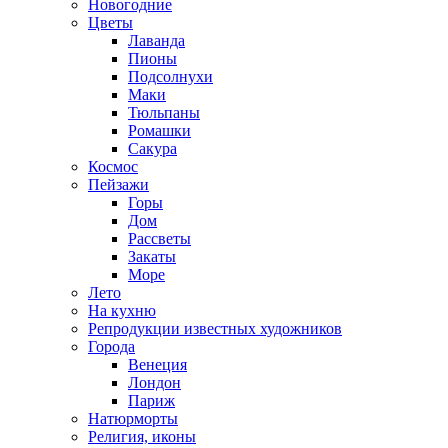
Новогодние
Цветы
Лаванда
Пионы
Подсолнухи
Маки
Тюльпаны
Ромашки
Сакура
Космос
Пейзажи
Горы
Дом
Рассветы
Закаты
Море
Лето
На кухню
Репродукции известных художников
Города
Венеция
Лондон
Париж
Натюрморты
Религия, иконы