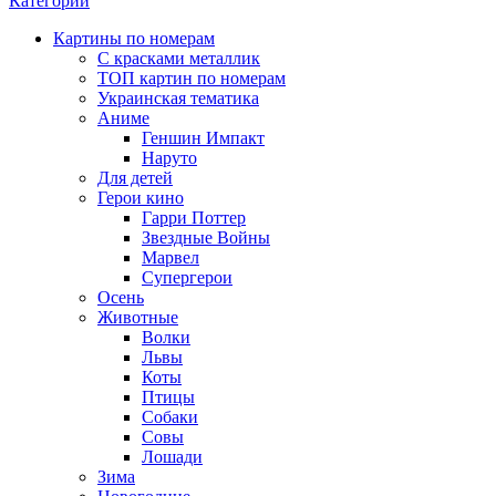
Категории
Картины по номерам
С красками металлик
ТОП картин по номерам
Украинская тематика
Аниме
Геншин Импакт
Наруто
Для детей
Герои кино
Гарри Поттер
Звездные Войны
Марвел
Супергерои
Осень
Животные
Волки
Львы
Коты
Птицы
Собаки
Совы
Лошади
Зима