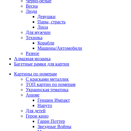
Черно-белые
Весна
Люди
Девушки
Пары, страсть
Лица
Для мужчин
Техника
Корабли
Машины/Автомобили
Разное
Алмазная мозаика
Багетные рамки для картин
Картины по номерам
С красками металлик
ТОП картин по номерам
Украинская тематика
Аниме
Геншин Импакт
Наруто
Для детей
Герои кино
Гарри Поттер
Звездные Войны