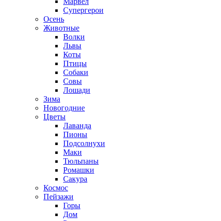
Марвел
Супергерои
Осень
Животные
Волки
Львы
Коты
Птицы
Собаки
Совы
Лошади
Зима
Новогодние
Цветы
Лаванда
Пионы
Подсолнухи
Маки
Тюльпаны
Ромашки
Сакура
Космос
Пейзажи
Горы
Дом