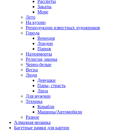
Рассветы
Закаты
Море
Лето
На кухню
Репродукции известных художников
Города
Венеция
Лондон
Париж
Натюрморты
Религия, иконы
Черно-белые
Весна
Люди
Девушки
Пары, страсть
Лица
Для мужчин
Техника
Корабли
Машины/Автомобили
Разное
Алмазная мозаика
Багетные рамки для картин