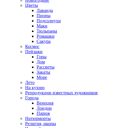
Новогодние
Цветы
Лаванда
Пионы
Подсолнухи
Маки
Тюльпаны
Ромашки
Сакура
Космос
Пейзажи
Горы
Дом
Рассветы
Закаты
Море
Лето
На кухню
Репродукции известных художников
Города
Венеция
Лондон
Париж
Натюрморты
Религия, иконы