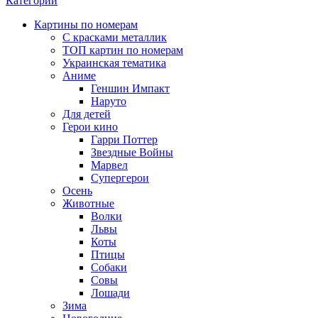
Категории
Картины по номерам
С красками металлик
ТОП картин по номерам
Украинская тематика
Аниме
Геншин Импакт
Наруто
Для детей
Герои кино
Гарри Поттер
Звездные Войны
Марвел
Супергерои
Осень
Животные
Волки
Львы
Коты
Птицы
Собаки
Совы
Лошади
Зима