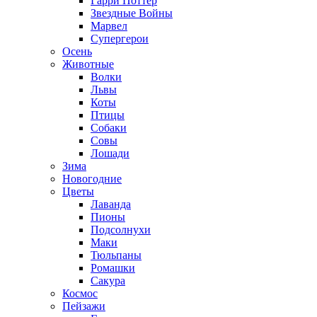
Гарри Поттер
Звездные Войны
Марвел
Супергерои
Осень
Животные
Волки
Львы
Коты
Птицы
Собаки
Совы
Лошади
Зима
Новогодние
Цветы
Лаванда
Пионы
Подсолнухи
Маки
Тюльпаны
Ромашки
Сакура
Космос
Пейзажи