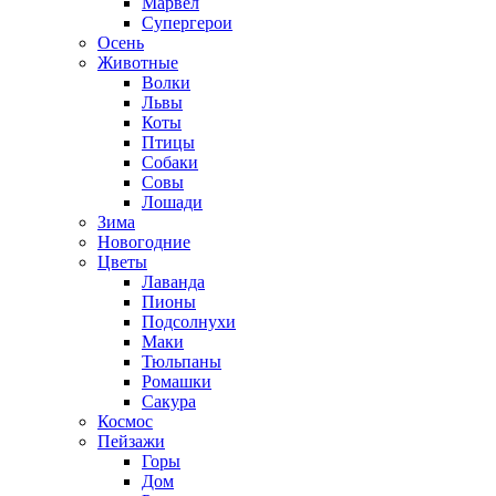
Марвел
Супергерои
Осень
Животные
Волки
Львы
Коты
Птицы
Собаки
Совы
Лошади
Зима
Новогодние
Цветы
Лаванда
Пионы
Подсолнухи
Маки
Тюльпаны
Ромашки
Сакура
Космос
Пейзажи
Горы
Дом