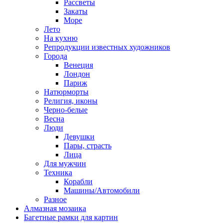
Рассветы
Закаты
Море
Лето
На кухню
Репродукции известных художников
Города
Венеция
Лондон
Париж
Натюрморты
Религия, иконы
Черно-белые
Весна
Люди
Девушки
Пары, страсть
Лица
Для мужчин
Техника
Корабли
Машины/Автомобили
Разное
Алмазная мозаика
Багетные рамки для картин