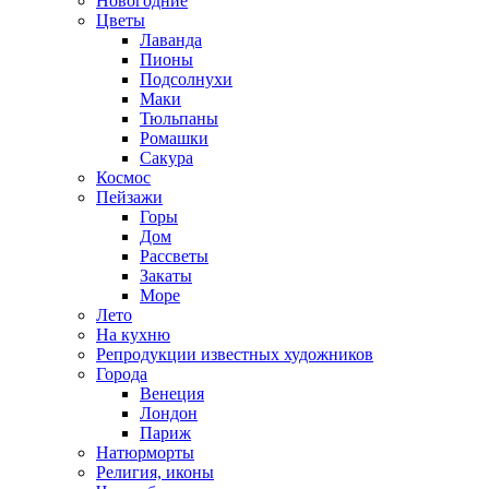
Новогодние
Цветы
Лаванда
Пионы
Подсолнухи
Маки
Тюльпаны
Ромашки
Сакура
Космос
Пейзажи
Горы
Дом
Рассветы
Закаты
Море
Лето
На кухню
Репродукции известных художников
Города
Венеция
Лондон
Париж
Натюрморты
Религия, иконы