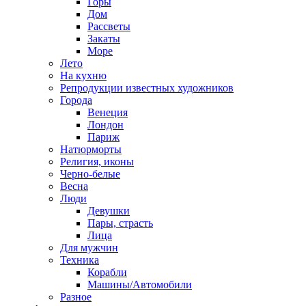
Горы
Дом
Рассветы
Закаты
Море
Лето
На кухню
Репродукции известных художников
Города
Венеция
Лондон
Париж
Натюрморты
Религия, иконы
Черно-белые
Весна
Люди
Девушки
Пары, страсть
Лица
Для мужчин
Техника
Корабли
Машины/Автомобили
Разное