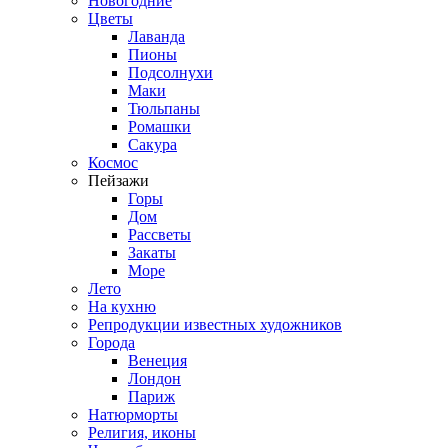
Новогодние
Цветы
Лаванда
Пионы
Подсолнухи
Маки
Тюльпаны
Ромашки
Сакура
Космос
Пейзажи
Горы
Дом
Рассветы
Закаты
Море
Лето
На кухню
Репродукции известных художников
Города
Венеция
Лондон
Париж
Натюрморты
Религия, иконы