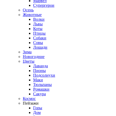
Марвел
Супергерои
Осень
Животные
Волки
Львы
Коты
Птицы
Собаки
Совы
Лошади
Зима
Новогодние
Цветы
Лаванда
Пионы
Подсолнухи
Маки
Тюльпаны
Ромашки
Сакура
Космос
Пейзажи
Горы
Дом