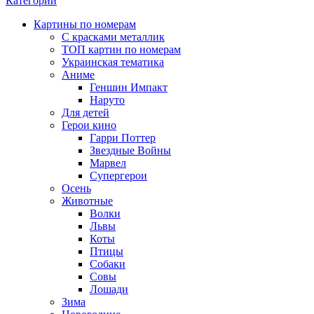
Категории
Картины по номерам
С красками металлик
ТОП картин по номерам
Украинская тематика
Аниме
Геншин Импакт
Наруто
Для детей
Герои кино
Гарри Поттер
Звездные Войны
Марвел
Супергерои
Осень
Животные
Волки
Львы
Коты
Птицы
Собаки
Совы
Лошади
Зима