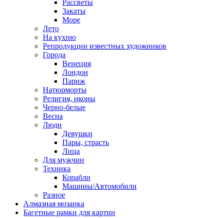
Рассветы
Закаты
Море
Лето
На кухню
Репродукции известных художников
Города
Венеция
Лондон
Париж
Натюрморты
Религия, иконы
Черно-белые
Весна
Люди
Девушки
Пары, страсть
Лица
Для мужчин
Техника
Корабли
Машины/Автомобили
Разное
Алмазная мозаика
Багетные рамки для картин