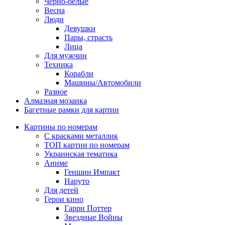
Черно-белые
Весна
Люди
Девушки
Пары, страсть
Лица
Для мужчин
Техника
Корабли
Машины/Автомобили
Разное
Алмазная мозаика
Багетные рамки для картин
Картины по номерам
С красками металлик
ТОП картин по номерам
Украинская тематика
Аниме
Геншин Импакт
Наруто
Для детей
Герои кино
Гарри Поттер
Звездные Войны