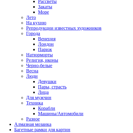
Рассветы
Закаты
Море
Лето
На кухню
Репродукции известных художников
Города
Венеция
Лондон
Париж
Натюрморты
Религия, иконы
Черно-белые
Весна
Люди
Девушки
Пары, страсть
Лица
Для мужчин
Техника
Корабли
Машины/Автомобили
Разное
Алмазная мозаика
Багетные рамки для картин