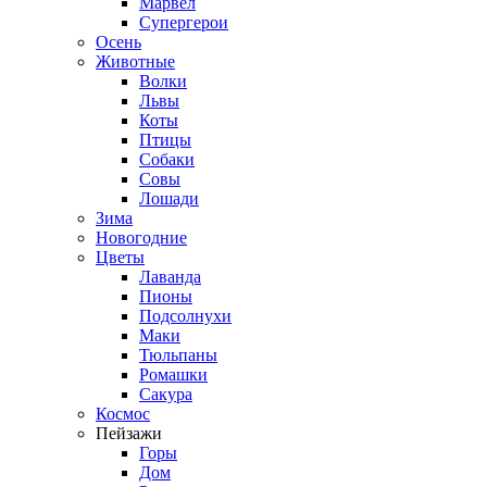
Марвел
Супергерои
Осень
Животные
Волки
Львы
Коты
Птицы
Собаки
Совы
Лошади
Зима
Новогодние
Цветы
Лаванда
Пионы
Подсолнухи
Маки
Тюльпаны
Ромашки
Сакура
Космос
Пейзажи
Горы
Дом