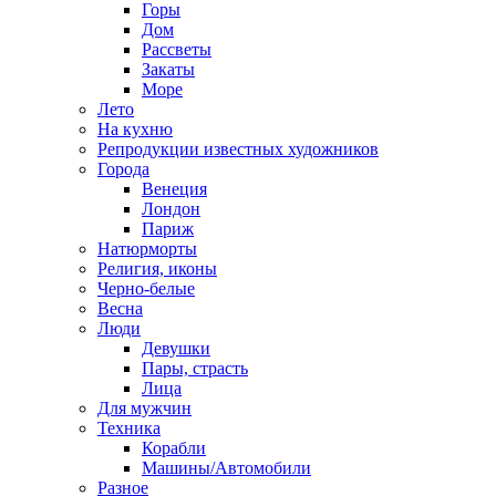
Горы
Дом
Рассветы
Закаты
Море
Лето
На кухню
Репродукции известных художников
Города
Венеция
Лондон
Париж
Натюрморты
Религия, иконы
Черно-белые
Весна
Люди
Девушки
Пары, страсть
Лица
Для мужчин
Техника
Корабли
Машины/Автомобили
Разное