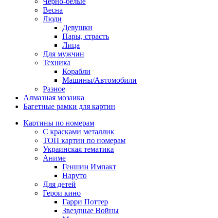
Черно-белые
Весна
Люди
Девушки
Пары, страсть
Лица
Для мужчин
Техника
Корабли
Машины/Автомобили
Разное
Алмазная мозаика
Багетные рамки для картин
Картины по номерам
С красками металлик
ТОП картин по номерам
Украинская тематика
Аниме
Геншин Импакт
Наруто
Для детей
Герои кино
Гарри Поттер
Звездные Войны