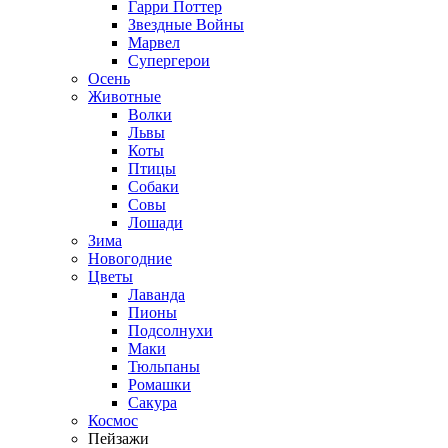
Гарри Поттер
Звездные Войны
Марвел
Супергерои
Осень
Животные
Волки
Львы
Коты
Птицы
Собаки
Совы
Лошади
Зима
Новогодние
Цветы
Лаванда
Пионы
Подсолнухи
Маки
Тюльпаны
Ромашки
Сакура
Космос
Пейзажи