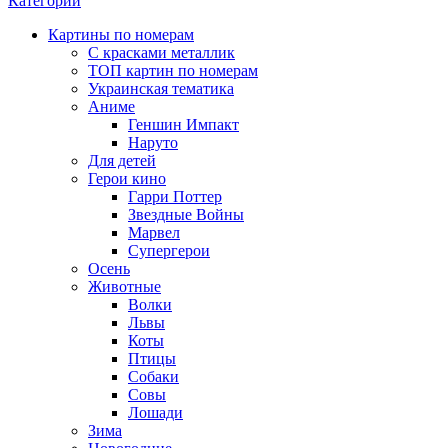
Категории
Картины по номерам
С красками металлик
ТОП картин по номерам
Украинская тематика
Аниме
Геншин Импакт
Наруто
Для детей
Герои кино
Гарри Поттер
Звездные Войны
Марвел
Супергерои
Осень
Животные
Волки
Львы
Коты
Птицы
Собаки
Совы
Лошади
Зима