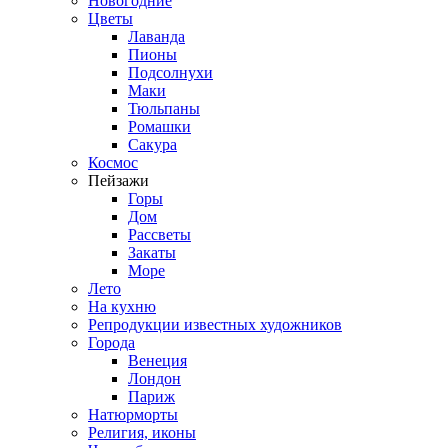
Новогодние
Цветы
Лаванда
Пионы
Подсолнухи
Маки
Тюльпаны
Ромашки
Сакура
Космос
Пейзажи
Горы
Дом
Рассветы
Закаты
Море
Лето
На кухню
Репродукции известных художников
Города
Венеция
Лондон
Париж
Натюрморты
Религия, иконы