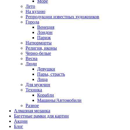
Море
Лето
На кухню
Репродукции известных художников
Города
Венеция
Лондон
Париж
Натюрморты
Религия, иконы
Черно-белые
Весна
Люди
Девушки
Пары, страсть
Лица
Для мужчин
Техника
Корабли
Машины/Автомобили
Разное
Алмазная мозаика
Багетные рамки для картин
Акции
Блог