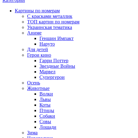
Категории
Картины по номерам
С красками металлик
ТОП картин по номерам
Украинская тематика
Аниме
Геншин Импакт
Наруто
Для детей
Герои кино
Гарри Поттер
Звездные Войны
Марвел
Супергерои
Осень
Животные
Волки
Львы
Коты
Птицы
Собаки
Совы
Лошади
Зима