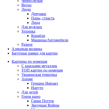
Черно-белые
Весна
Люди
Девушки
Пары, страсть
Лица
Для мужчин
Техника
Корабли
Машины/Автомобили
Разное
Алмазная мозаика
Багетные рамки для картин
Картины по номерам
С красками металлик
ТОП картин по номерам
Украинская тематика
Аниме
Геншин Импакт
Наруто
Для детей
Герои кино
Гарри Поттер
Звездные Войны