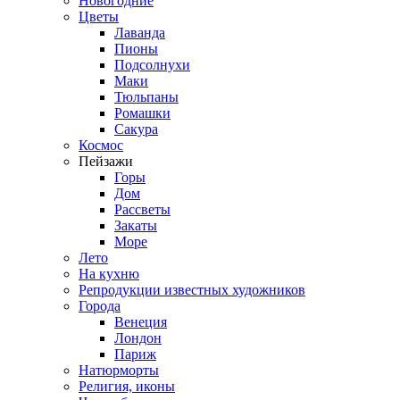
Новогодние
Цветы
Лаванда
Пионы
Подсолнухи
Маки
Тюльпаны
Ромашки
Сакура
Космос
Пейзажи
Горы
Дом
Рассветы
Закаты
Море
Лето
На кухню
Репродукции известных художников
Города
Венеция
Лондон
Париж
Натюрморты
Религия, иконы