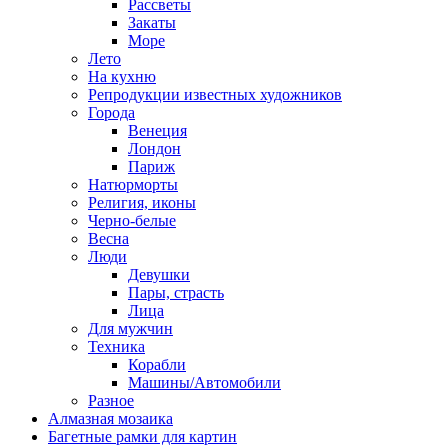
Рассветы
Закаты
Море
Лето
На кухню
Репродукции известных художников
Города
Венеция
Лондон
Париж
Натюрморты
Религия, иконы
Черно-белые
Весна
Люди
Девушки
Пары, страсть
Лица
Для мужчин
Техника
Корабли
Машины/Автомобили
Разное
Алмазная мозаика
Багетные рамки для картин