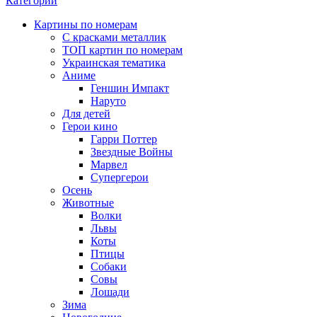
Категории
Картины по номерам
С красками металлик
ТОП картин по номерам
Украинская тематика
Аниме
Геншин Импакт
Наруто
Для детей
Герои кино
Гарри Поттер
Звездные Войны
Марвел
Супергерои
Осень
Животные
Волки
Львы
Коты
Птицы
Собаки
Совы
Лошади
Зима