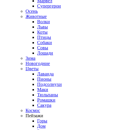
Марвел
Супергерои
Осень
Животные
Волки
Львы
Коты
Птицы
Собаки
Совы
Лошади
Зима
Новогодние
Цветы
Лаванда
Пионы
Подсолнухи
Маки
Тюльпаны
Ромашки
Сакура
Космос
Пейзажи
Горы
Дом