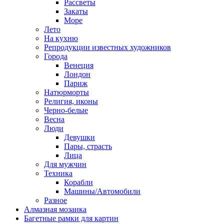
Рассветы
Закаты
Море
Лето
На кухню
Репродукции известных художников
Города
Венеция
Лондон
Париж
Натюрморты
Религия, иконы
Черно-белые
Весна
Люди
Девушки
Пары, страсть
Лица
Для мужчин
Техника
Корабли
Машины/Автомобили
Разное
Алмазная мозаика
Багетные рамки для картин