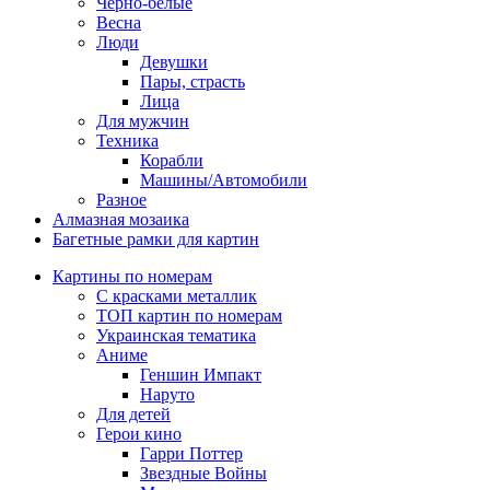
Черно-белые
Весна
Люди
Девушки
Пары, страсть
Лица
Для мужчин
Техника
Корабли
Машины/Автомобили
Разное
Алмазная мозаика
Багетные рамки для картин
Картины по номерам
С красками металлик
ТОП картин по номерам
Украинская тематика
Аниме
Геншин Импакт
Наруто
Для детей
Герои кино
Гарри Поттер
Звездные Войны