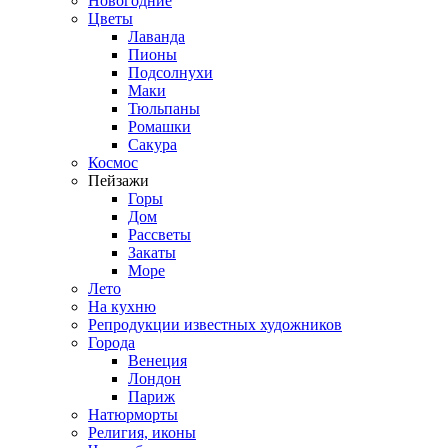
Новогодние
Цветы
Лаванда
Пионы
Подсолнухи
Маки
Тюльпаны
Ромашки
Сакура
Космос
Пейзажи
Горы
Дом
Рассветы
Закаты
Море
Лето
На кухню
Репродукции известных художников
Города
Венеция
Лондон
Париж
Натюрморты
Религия, иконы