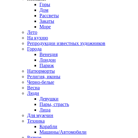
Горы
Дом
Рассветы
Закаты
Море
Лето
На кухню
Репродукции известных художников
Города
Венеция
Лондон
Париж
Натюрморты
Религия, иконы
Черно-белые
Весна
Люди
Девушки
Пары, страсть
Лица
Для мужчин
Техника
Корабли
Машины/Автомобили
Разное