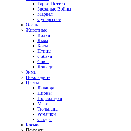
Гарри Поттер
Звездные Войны
Марвел
Супергерои
Осень
Животные
Волки
Львы
Коты
Птицы
Собаки
Совы
Лошади
Зима
Новогодние
Цветы
Лаванда
Пионы
Подсолнухи
Маки
Тюльпаны
Ромашки
Сакура
Космос
Пейзажи