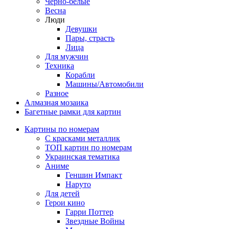
Черно-белые
Весна
Люди
Девушки
Пары, страсть
Лица
Для мужчин
Техника
Корабли
Машины/Автомобили
Разное
Алмазная мозаика
Багетные рамки для картин
Картины по номерам
С красками металлик
ТОП картин по номерам
Украинская тематика
Аниме
Геншин Импакт
Наруто
Для детей
Герои кино
Гарри Поттер
Звездные Войны