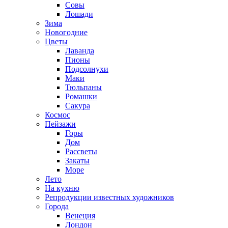
Совы
Лошади
Зима
Новогодние
Цветы
Лаванда
Пионы
Подсолнухи
Маки
Тюльпаны
Ромашки
Сакура
Космос
Пейзажи
Горы
Дом
Рассветы
Закаты
Море
Лето
На кухню
Репродукции известных художников
Города
Венеция
Лондон