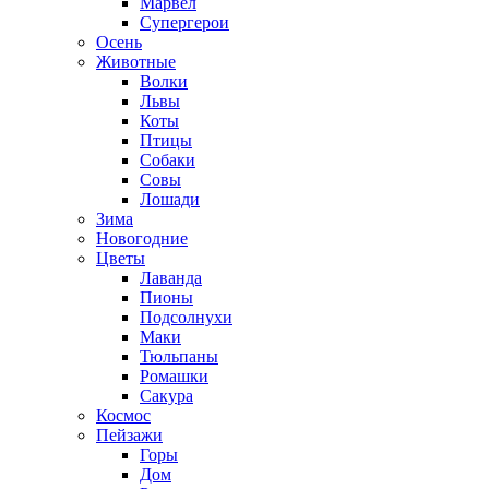
Марвел
Супергерои
Осень
Животные
Волки
Львы
Коты
Птицы
Собаки
Совы
Лошади
Зима
Новогодние
Цветы
Лаванда
Пионы
Подсолнухи
Маки
Тюльпаны
Ромашки
Сакура
Космос
Пейзажи
Горы
Дом