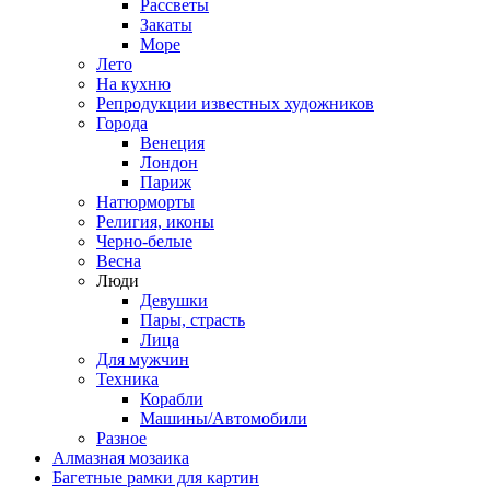
Рассветы
Закаты
Море
Лето
На кухню
Репродукции известных художников
Города
Венеция
Лондон
Париж
Натюрморты
Религия, иконы
Черно-белые
Весна
Люди
Девушки
Пары, страсть
Лица
Для мужчин
Техника
Корабли
Машины/Автомобили
Разное
Алмазная мозаика
Багетные рамки для картин