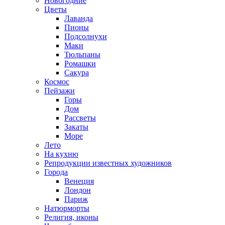
Новогодние
Цветы
Лаванда
Пионы
Подсолнухи
Маки
Тюльпаны
Ромашки
Сакура
Космос
Пейзажи
Горы
Дом
Рассветы
Закаты
Море
Лето
На кухню
Репродукции известных художников
Города
Венеция
Лондон
Париж
Натюрморты
Религия, иконы