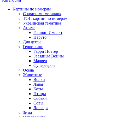
Категории
Картины по номерам
С красками металлик
ТОП картин по номерам
Украинская тематика
Аниме
Геншин Импакт
Наруто
Для детей
Герои кино
Гарри Поттер
Звездные Войны
Марвел
Супергерои
Осень
Животные
Волки
Львы
Коты
Птицы
Собаки
Совы
Лошади
Зима