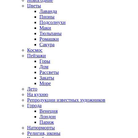
Новогодние
Цветы
Лаванда
Пионы
Подсолнухи
Маки
Тюльпаны
Ромашки
Сакура
Космос
Пейзажи
Горы
Дом
Рассветы
Закаты
Море
Лето
На кухню
Репродукции известных художников
Города
Венеция
Лондон
Париж
Натюрморты
Религия, иконы