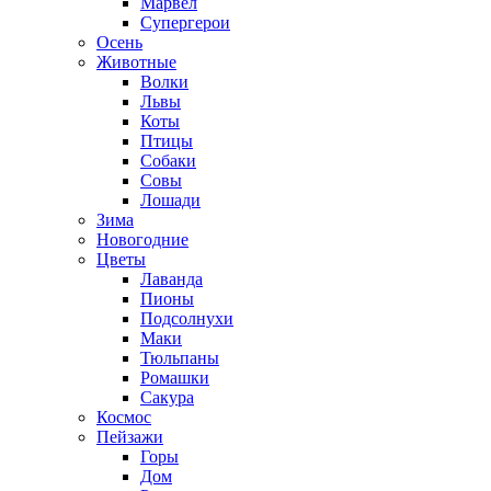
Марвел
Супергерои
Осень
Животные
Волки
Львы
Коты
Птицы
Собаки
Совы
Лошади
Зима
Новогодние
Цветы
Лаванда
Пионы
Подсолнухи
Маки
Тюльпаны
Ромашки
Сакура
Космос
Пейзажи
Горы
Дом