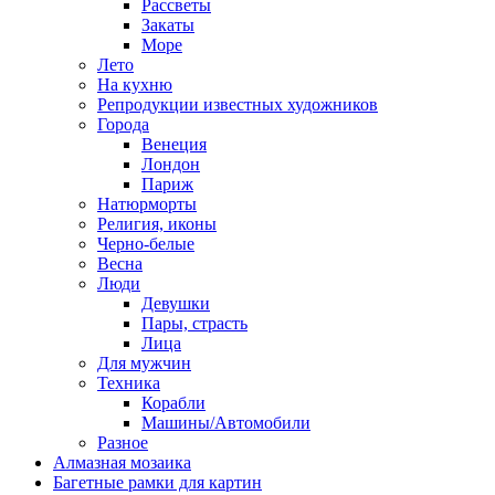
Рассветы
Закаты
Море
Лето
На кухню
Репродукции известных художников
Города
Венеция
Лондон
Париж
Натюрморты
Религия, иконы
Черно-белые
Весна
Люди
Девушки
Пары, страсть
Лица
Для мужчин
Техника
Корабли
Машины/Автомобили
Разное
Алмазная мозаика
Багетные рамки для картин