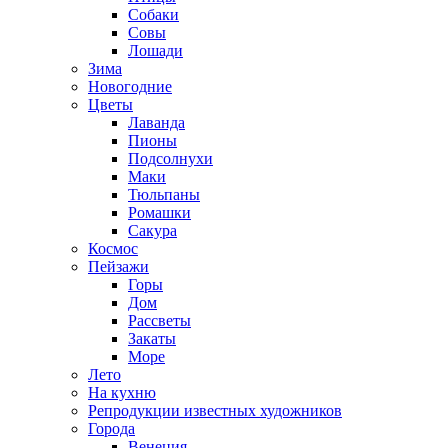
Собаки
Совы
Лошади
Зима
Новогодние
Цветы
Лаванда
Пионы
Подсолнухи
Маки
Тюльпаны
Ромашки
Сакура
Космос
Пейзажи
Горы
Дом
Рассветы
Закаты
Море
Лето
На кухню
Репродукции известных художников
Города
Венеция