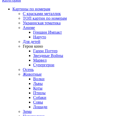
Категории
Картины по номерам
С красками металлик
ТОП картин по номерам
Украинская тематика
Аниме
Геншин Импакт
Наруто
Для детей
Герои кино
Гарри Поттер
Звездные Войны
Марвел
Супергерои
Осень
Животные
Волки
Львы
Коты
Птицы
Собаки
Совы
Лошади
Зима