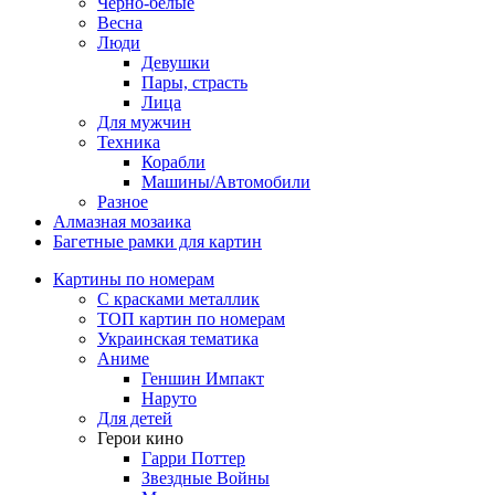
Черно-белые
Весна
Люди
Девушки
Пары, страсть
Лица
Для мужчин
Техника
Корабли
Машины/Автомобили
Разное
Алмазная мозаика
Багетные рамки для картин
Картины по номерам
С красками металлик
ТОП картин по номерам
Украинская тематика
Аниме
Геншин Импакт
Наруто
Для детей
Герои кино
Гарри Поттер
Звездные Войны