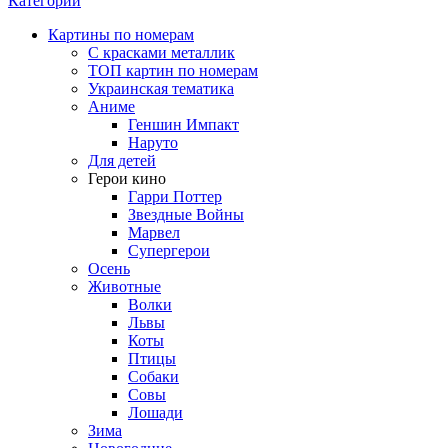
Категории
Картины по номерам
С красками металлик
ТОП картин по номерам
Украинская тематика
Аниме
Геншин Импакт
Наруто
Для детей
Герои кино
Гарри Поттер
Звездные Войны
Марвел
Супергерои
Осень
Животные
Волки
Львы
Коты
Птицы
Собаки
Совы
Лошади
Зима