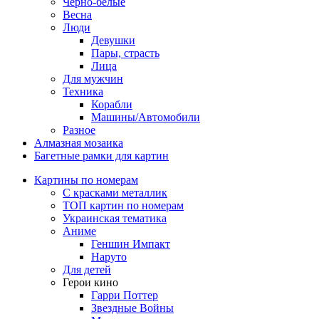
Черно-белые
Весна
Люди
Девушки
Пары, страсть
Лица
Для мужчин
Техника
Корабли
Машины/Автомобили
Разное
Алмазная мозаика
Багетные рамки для картин
Картины по номерам
С красками металлик
ТОП картин по номерам
Украинская тематика
Аниме
Геншин Импакт
Наруто
Для детей
Герои кино
Гарри Поттер
Звездные Войны