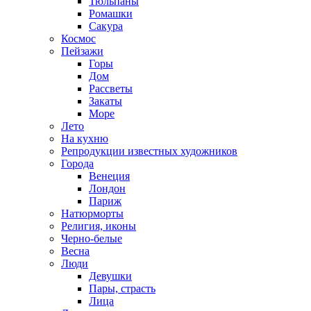
Тюльпаны
Ромашки
Сакура
Космос
Пейзажи
Горы
Дом
Рассветы
Закаты
Море
Лето
На кухню
Репродукции известных художников
Города
Венеция
Лондон
Париж
Натюрморты
Религия, иконы
Черно-белые
Весна
Люди
Девушки
Пары, страсть
Лица