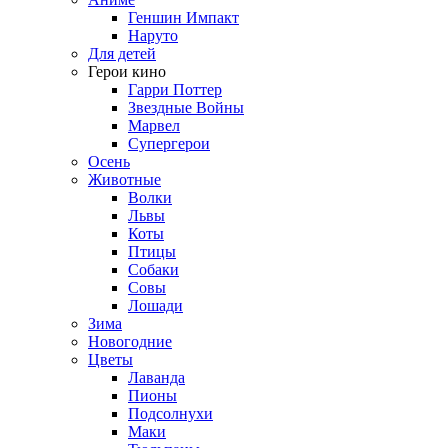
Геншин Импакт
Наруто
Для детей
Герои кино
Гарри Поттер
Звездные Войны
Марвел
Супергерои
Осень
Животные
Волки
Львы
Коты
Птицы
Собаки
Совы
Лошади
Зима
Новогодние
Цветы
Лаванда
Пионы
Подсолнухи
Маки