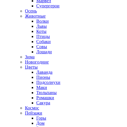
Марвел
Супергерои
Осень
Животные
Волки
Львы
Коты
Птицы
Собаки
Совы
Лошади
Зима
Новогодние
Цветы
Лаванда
Пионы
Подсолнухи
Маки
Тюльпаны
Ромашки
Сакура
Космос
Пейзажи
Горы
Дом