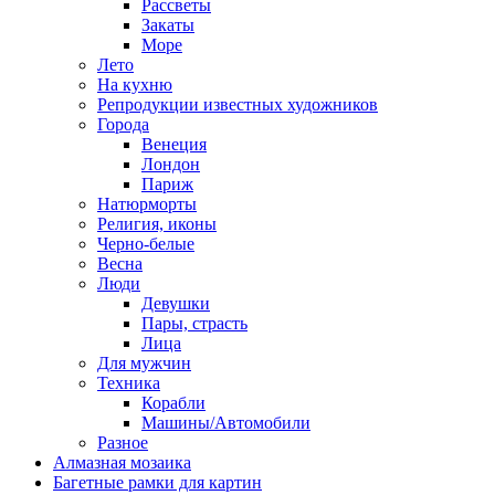
Рассветы
Закаты
Море
Лето
На кухню
Репродукции известных художников
Города
Венеция
Лондон
Париж
Натюрморты
Религия, иконы
Черно-белые
Весна
Люди
Девушки
Пары, страсть
Лица
Для мужчин
Техника
Корабли
Машины/Автомобили
Разное
Алмазная мозаика
Багетные рамки для картин