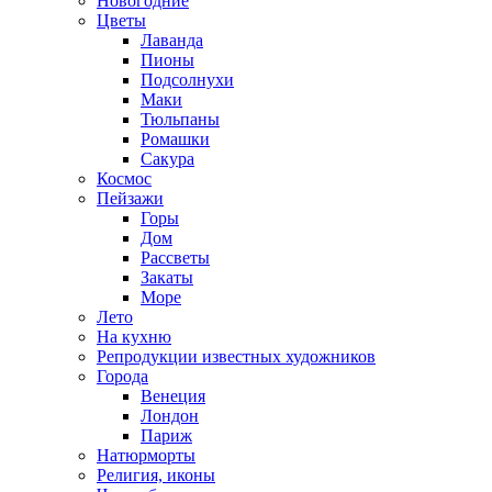
Новогодние
Цветы
Лаванда
Пионы
Подсолнухи
Маки
Тюльпаны
Ромашки
Сакура
Космос
Пейзажи
Горы
Дом
Рассветы
Закаты
Море
Лето
На кухню
Репродукции известных художников
Города
Венеция
Лондон
Париж
Натюрморты
Религия, иконы