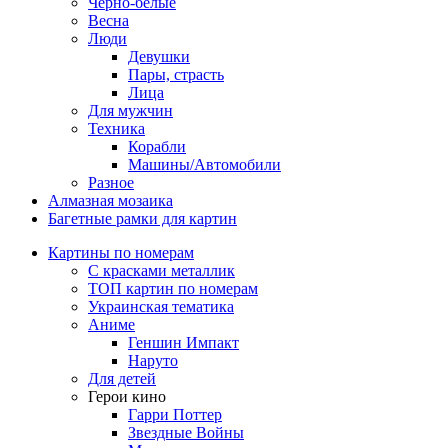
Черно-белые
Весна
Люди
Девушки
Пары, страсть
Лица
Для мужчин
Техника
Корабли
Машины/Автомобили
Разное
Алмазная мозаика
Багетные рамки для картин
Картины по номерам
С красками металлик
ТОП картин по номерам
Украинская тематика
Аниме
Геншин Импакт
Наруто
Для детей
Герои кино
Гарри Поттер
Звездные Войны