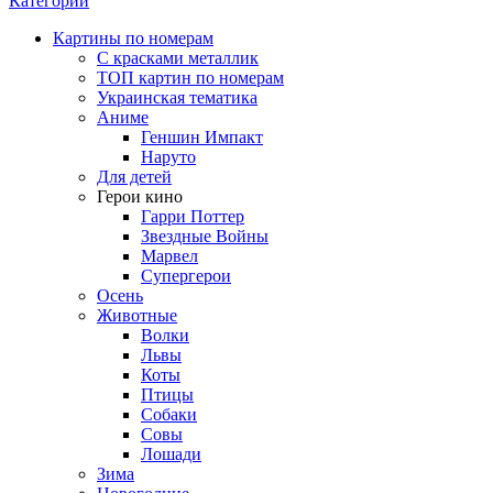
Категории
Картины по номерам
С красками металлик
ТОП картин по номерам
Украинская тематика
Аниме
Геншин Импакт
Наруто
Для детей
Герои кино
Гарри Поттер
Звездные Войны
Марвел
Супергерои
Осень
Животные
Волки
Львы
Коты
Птицы
Собаки
Совы
Лошади
Зима