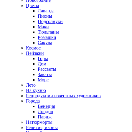
Новогодние
Цветы
Лаванда
Пионы
Подсолнухи
Маки
Тюльпаны
Ромашки
Сакура
Космос
Пейзажи
Горы
Дом
Рассветы
Закаты
Море
Лето
На кухню
Репродукции известных художников
Города
Венеция
Лондон
Париж
Натюрморты
Религия, иконы