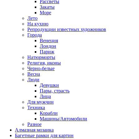
Рассветы
Закаты
Море
Лето
На кухню
Репродукции известных художников
Города
Венеция
Лондон
Париж
Натюрморты
Религия, иконы
Черно-белые
Весна
Люди
Девушки
Пары, страсть
Лица
Для мужчин
Техника
Корабли
Машины/Автомобили
Разное
Алмазная мозаика
Багетные рамки для картин