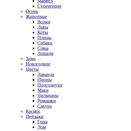
Марвел
Супергерои
Осень
Животные
Волки
Львы
Коты
Птицы
Собаки
Совы
Лошади
Зима
Новогодние
Цветы
Лаванда
Пионы
Подсолнухи
Маки
Тюльпаны
Ромашки
Сакура
Космос
Пейзажи
Горы
Дом