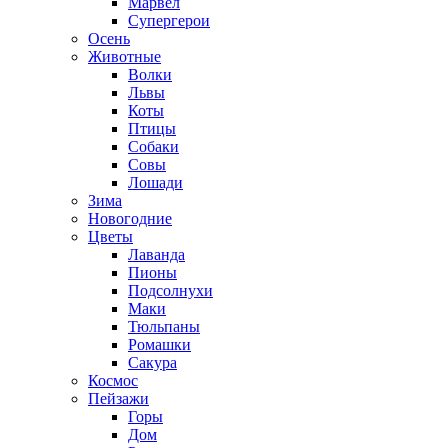
Марвел
Супергерои
Осень
Животные
Волки
Львы
Коты
Птицы
Собаки
Совы
Лошади
Зима
Новогодние
Цветы
Лаванда
Пионы
Подсолнухи
Маки
Тюльпаны
Ромашки
Сакура
Космос
Пейзажи
Горы
Дом