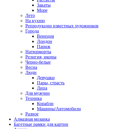
Закаты
Море
Лето
На кухню
Репродукции известных художников
Города
Венеция
Лондон
Париж
Натюрморты
Религия, иконы
Черно-белые
Весна
Люди
Девушки
Пары, страсть
Лица
Для мужчин
Техника
Корабли
Машины/Автомобили
Разное
Алмазная мозаика
Багетные рамки для картин