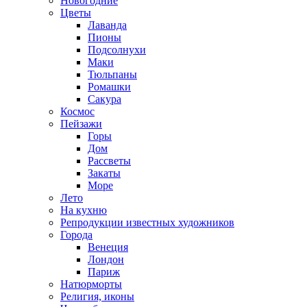
Новогодние
Цветы
Лаванда
Пионы
Подсолнухи
Маки
Тюльпаны
Ромашки
Сакура
Космос
Пейзажи
Горы
Дом
Рассветы
Закаты
Море
Лето
На кухню
Репродукции известных художников
Города
Венеция
Лондон
Париж
Натюрморты
Религия, иконы