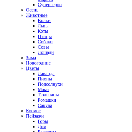
Супергерои
Осень
Животные
Волки
Львы
Коты
Птицы
Собаки
Совы
Лошади
Зима
Новогодние
Цветы
Лаванда
Пионы
Подсолнухи
Маки
Тюльпаны
Ромашки
Сакура
Космос
Пейзажи
Горы
Дом
Рассветы