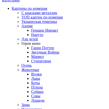
Категории
Картины по номерам
С красками металлик
ТОП картин по номерам
Украинская тематика
Аниме
Геншин Импакт
Наруто
Для детей
Герои кино
Гарри Поттер
Звездные Войны
Марвел
Супергерои
Осень
Животные
Волки
Львы
Коты
Птицы
Собаки
Совы
Лошади
Зима