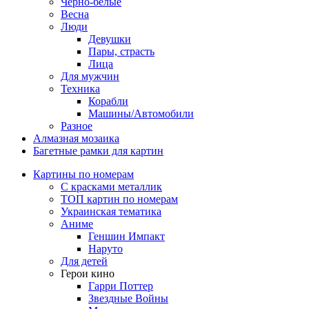
Черно-белые
Весна
Люди
Девушки
Пары, страсть
Лица
Для мужчин
Техника
Корабли
Машины/Автомобили
Разное
Алмазная мозаика
Багетные рамки для картин
Картины по номерам
С красками металлик
ТОП картин по номерам
Украинская тематика
Аниме
Геншин Импакт
Наруто
Для детей
Герои кино
Гарри Поттер
Звездные Войны