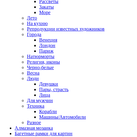
Рассветы
Закаты
Море
Лето
На кухню
Репродукции известных художников
Города
Венеция
Лондон
Париж
Натюрморты
Религия, иконы
Черно-белые
Весна
Люди
Девушки
Пары, страсть
Лица
Для мужчин
Техника
Корабли
Машины/Автомобили
Разное
Алмазная мозаика
Багетные рамки для картин