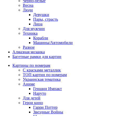
Черно-белые
Весна
Люди
Девушки
Пары, страсть
Лица
Для мужчин
Техника
Корабли
Машины/Автомобили
Разное
Алмазная мозаика
Багетные рамки для картин
Картины по номерам
С красками металлик
ТОП картин по номерам
Украинская тематика
Аниме
Геншин Импакт
Наруто
Для детей
Герои кино
Гарри Поттер
Звездные Войны