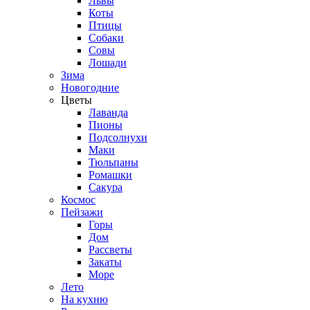
Львы
Коты
Птицы
Собаки
Совы
Лошади
Зима
Новогодние
Цветы
Лаванда
Пионы
Подсолнухи
Маки
Тюльпаны
Ромашки
Сакура
Космос
Пейзажи
Горы
Дом
Рассветы
Закаты
Море
Лето
На кухню