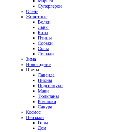
Марвел
Супергерои
Осень
Животные
Волки
Львы
Коты
Птицы
Собаки
Совы
Лошади
Зима
Новогодние
Цветы
Лаванда
Пионы
Подсолнухи
Маки
Тюльпаны
Ромашки
Сакура
Космос
Пейзажи
Горы
Дом