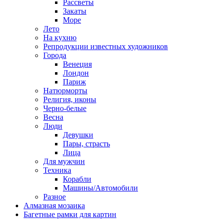
Рассветы
Закаты
Море
Лето
На кухню
Репродукции известных художников
Города
Венеция
Лондон
Париж
Натюрморты
Религия, иконы
Черно-белые
Весна
Люди
Девушки
Пары, страсть
Лица
Для мужчин
Техника
Корабли
Машины/Автомобили
Разное
Алмазная мозаика
Багетные рамки для картин