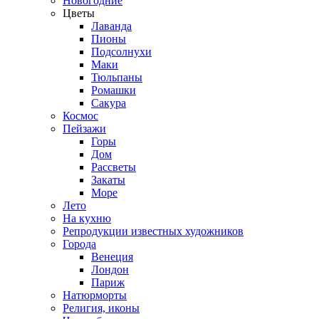
Новогодние
Цветы
Лаванда
Пионы
Подсолнухи
Маки
Тюльпаны
Ромашки
Сакура
Космос
Пейзажи
Горы
Дом
Рассветы
Закаты
Море
Лето
На кухню
Репродукции известных художников
Города
Венеция
Лондон
Париж
Натюрморты
Религия, иконы