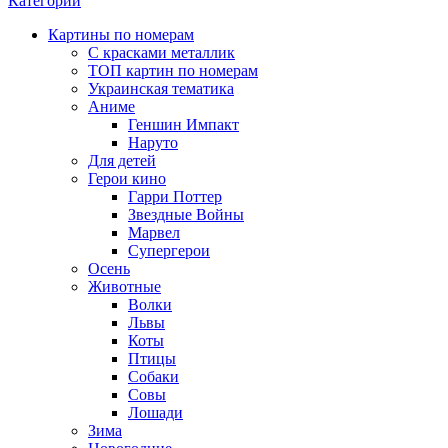
Категории
Картины по номерам
С красками металлик
ТОП картин по номерам
Украинская тематика
Аниме
Геншин Импакт
Наруто
Для детей
Герои кино
Гарри Поттер
Звездные Войны
Марвел
Супергерои
Осень
Животные
Волки
Львы
Коты
Птицы
Собаки
Совы
Лошади
Зима