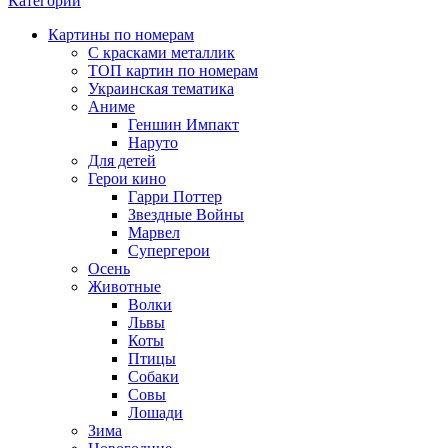
Категории
Картины по номерам
С красками металлик
ТОП картин по номерам
Украинская тематика
Аниме
Геншин Импакт
Наруто
Для детей
Герои кино
Гарри Поттер
Звездные Войны
Марвел
Супергерои
Осень
Животные
Волки
Львы
Коты
Птицы
Собаки
Совы
Лошади
Зима