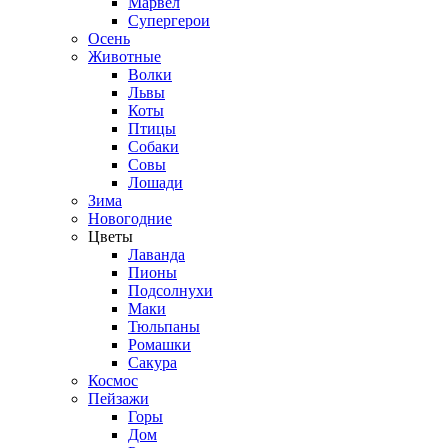
Марвел
Супергерои
Осень
Животные
Волки
Львы
Коты
Птицы
Собаки
Совы
Лошади
Зима
Новогодние
Цветы
Лаванда
Пионы
Подсолнухи
Маки
Тюльпаны
Ромашки
Сакура
Космос
Пейзажи
Горы
Дом