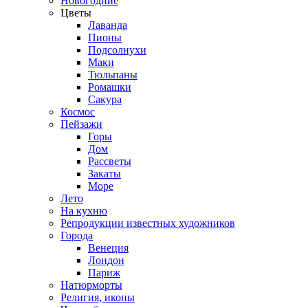
Новогодние
Цветы
Лаванда
Пионы
Подсолнухи
Маки
Тюльпаны
Ромашки
Сакура
Космос
Пейзажи
Горы
Дом
Рассветы
Закаты
Море
Лето
На кухню
Репродукции известных художников
Города
Венеция
Лондон
Париж
Натюрморты
Религия, иконы