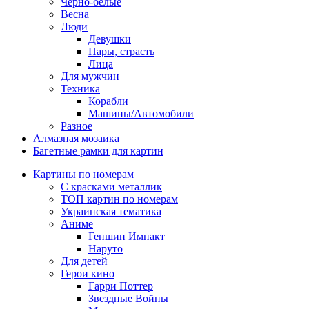
Черно-белые
Весна
Люди
Девушки
Пары, страсть
Лица
Для мужчин
Техника
Корабли
Машины/Автомобили
Разное
Алмазная мозаика
Багетные рамки для картин
Картины по номерам
С красками металлик
ТОП картин по номерам
Украинская тематика
Аниме
Геншин Импакт
Наруто
Для детей
Герои кино
Гарри Поттер
Звездные Войны