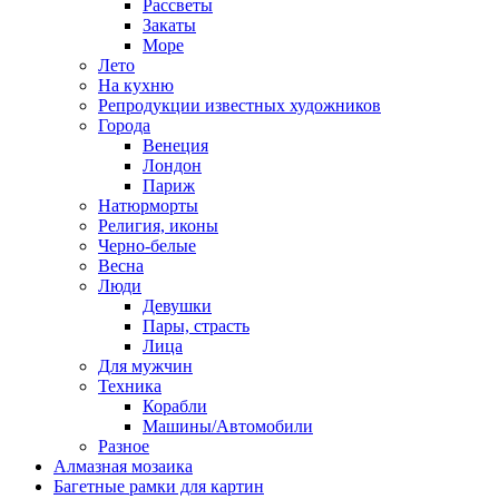
Рассветы
Закаты
Море
Лето
На кухню
Репродукции известных художников
Города
Венеция
Лондон
Париж
Натюрморты
Религия, иконы
Черно-белые
Весна
Люди
Девушки
Пары, страсть
Лица
Для мужчин
Техника
Корабли
Машины/Автомобили
Разное
Алмазная мозаика
Багетные рамки для картин