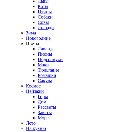
Львы
Коты
Птицы
Собаки
Совы
Лошади
Зима
Новогодние
Цветы
Лаванда
Пионы
Подсолнухи
Маки
Тюльпаны
Ромашки
Сакура
Космос
Пейзажи
Горы
Дом
Рассветы
Закаты
Море
Лето
На кухню