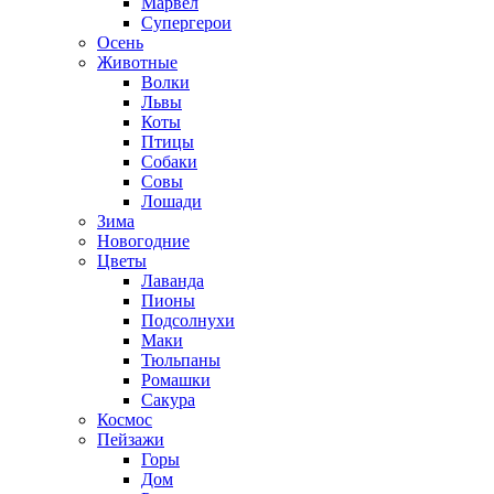
Марвел
Супергерои
Осень
Животные
Волки
Львы
Коты
Птицы
Собаки
Совы
Лошади
Зима
Новогодние
Цветы
Лаванда
Пионы
Подсолнухи
Маки
Тюльпаны
Ромашки
Сакура
Космос
Пейзажи
Горы
Дом