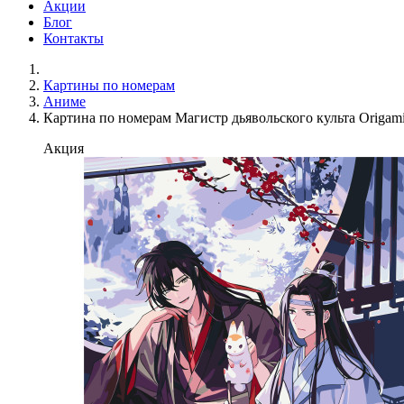
Акции
Блог
Контакты
Картины по номерам
Аниме
Картина по номерам Магистр дьявольского культа Origami
Акция