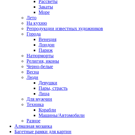
Рассветы
Закаты
Море
Лето
На кухню
Репродукции известных художников
Города
Венеция
Лондон
Париж
Натюрморты
Религия, иконы
Черно-белые
Весна
Люди
Девушки
Пары, страсть
Лица
Для мужчин
Техника
Корабли
Машины/Автомобили
Разное
Алмазная мозаика
Багетные рамки для картин