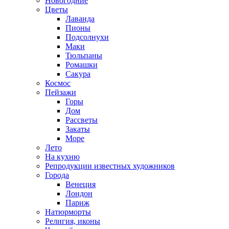
Новогодние
Цветы
Лаванда
Пионы
Подсолнухи
Маки
Тюльпаны
Ромашки
Сакура
Космос
Пейзажи
Горы
Дом
Рассветы
Закаты
Море
Лето
На кухню
Репродукции известных художников
Города
Венеция
Лондон
Париж
Натюрморты
Религия, иконы