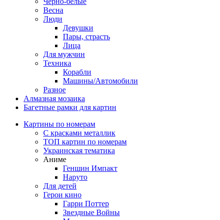
Черно-белые
Весна
Люди
Девушки
Пары, страсть
Лица
Для мужчин
Техника
Корабли
Машины/Автомобили
Разное
Алмазная мозаика
Багетные рамки для картин
Картины по номерам
С красками металлик
ТОП картин по номерам
Украинская тематика
Аниме
Геншин Импакт
Наруто
Для детей
Герои кино
Гарри Поттер
Звездные Войны