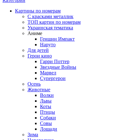
Категории
Картины по номерам
С красками металлик
ТОП картин по номерам
Украинская тематика
Аниме
Геншин Импакт
Наруто
Для детей
Герои кино
Гарри Поттер
Звездные Войны
Марвел
Супергерои
Осень
Животные
Волки
Львы
Коты
Птицы
Собаки
Совы
Лошади
Зима