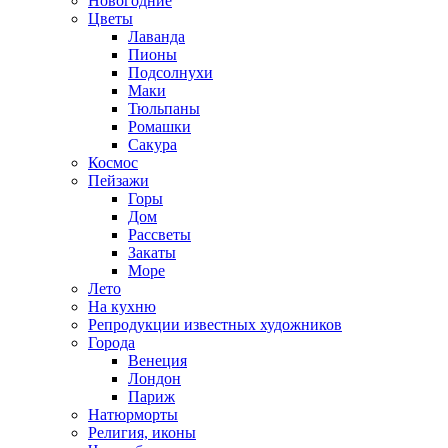
Новогодние
Цветы
Лаванда
Пионы
Подсолнухи
Маки
Тюльпаны
Ромашки
Сакура
Космос
Пейзажи
Горы
Дом
Рассветы
Закаты
Море
Лето
На кухню
Репродукции известных художников
Города
Венеция
Лондон
Париж
Натюрморты
Религия, иконы