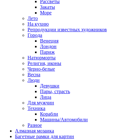
Рассветы
Закаты
Море
Лето
На кухню
Репродукции известных художников
Города
Венеция
Лондон
Париж
Натюрморты
Религия, иконы
Черно-белые
Весна
Люди
Девушки
Пары, страсть
Лица
Для мужчин
Техника
Корабли
Машины/Автомобили
Разное
Алмазная мозаика
Багетные рамки для картин