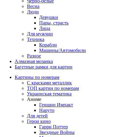
Черно-белые
Весна
Люди
Девушки
Пары, страсть
Лица
Для мужчин
Техника
Корабли
Машины/Автомобили
Разное
Алмазная мозаика
Багетные рамки для картин
Картины по номерам
С красками металлик
ТОП картин по номерам
Украинская тематика
Аниме
Геншин Импакт
Наруто
Для детей
Герои кино
Гарри Поттер
Звездные Войны