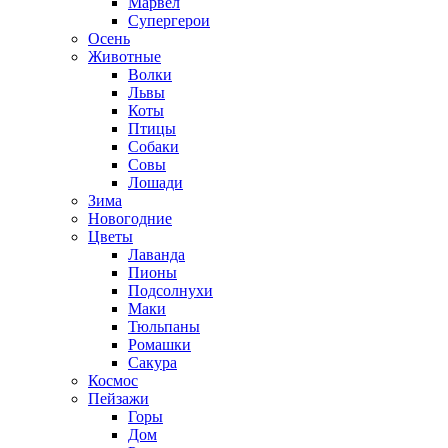
Марвел
Супергерои
Осень
Животные
Волки
Львы
Коты
Птицы
Собаки
Совы
Лошади
Зима
Новогодние
Цветы
Лаванда
Пионы
Подсолнухи
Маки
Тюльпаны
Ромашки
Сакура
Космос
Пейзажи
Горы
Дом