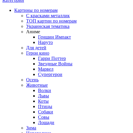
Категории
Картины по номерам
С красками металлик
ТОП картин по номерам
Украинская тематика
Аниме
Геншин Импакт
Наруто
Для детей
Герои кино
Гарри Поттер
Звездные Войны
Марвел
Супергерои
Осень
Животные
Волки
Львы
Коты
Птицы
Собаки
Совы
Лошади
Зима