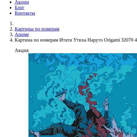
Акции
Блог
Контакты
Картины по номерам
Аниме
Картина по номерам Итати Утиха Наруто Origami 32070 
Акция