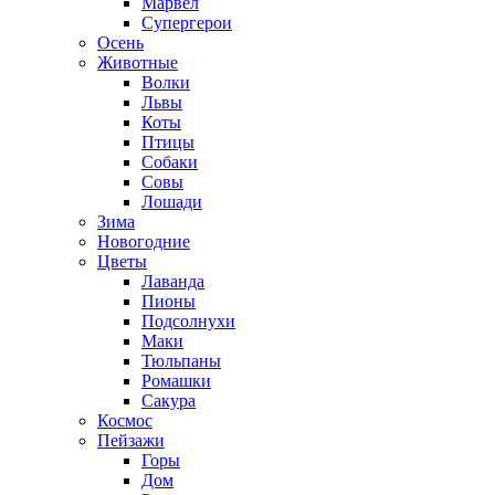
Марвел
Супергерои
Осень
Животные
Волки
Львы
Коты
Птицы
Собаки
Совы
Лошади
Зима
Новогодние
Цветы
Лаванда
Пионы
Подсолнухи
Маки
Тюльпаны
Ромашки
Сакура
Космос
Пейзажи
Горы
Дом