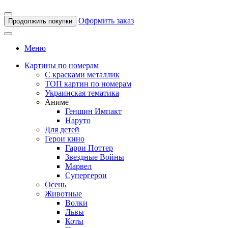
Оформить заказ
Продолжить покупки
Меню
Картины по номерам
С красками металлик
ТОП картин по номерам
Украинская тематика
Аниме
Геншин Импакт
Наруто
Для детей
Герои кино
Гарри Поттер
Звездные Войны
Марвел
Супергерои
Осень
Животные
Волки
Львы
Коты