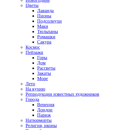
Новогодние
Цветы
Лаванда
Пионы
Подсолнухи
Маки
Тюльпаны
Ромашки
Сакура
Космос
Пейзажи
Горы
Дом
Рассветы
Закаты
Море
Лето
На кухню
Репродукции известных художников
Города
Венеция
Лондон
Париж
Натюрморты
Религия, иконы