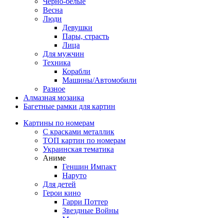
Черно-белые
Весна
Люди
Девушки
Пары, страсть
Лица
Для мужчин
Техника
Корабли
Машины/Автомобили
Разное
Алмазная мозаика
Багетные рамки для картин
Картины по номерам
С красками металлик
ТОП картин по номерам
Украинская тематика
Аниме
Геншин Импакт
Наруто
Для детей
Герои кино
Гарри Поттер
Звездные Войны