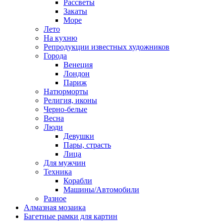
Рассветы
Закаты
Море
Лето
На кухню
Репродукции известных художников
Города
Венеция
Лондон
Париж
Натюрморты
Религия, иконы
Черно-белые
Весна
Люди
Девушки
Пары, страсть
Лица
Для мужчин
Техника
Корабли
Машины/Автомобили
Разное
Алмазная мозаика
Багетные рамки для картин