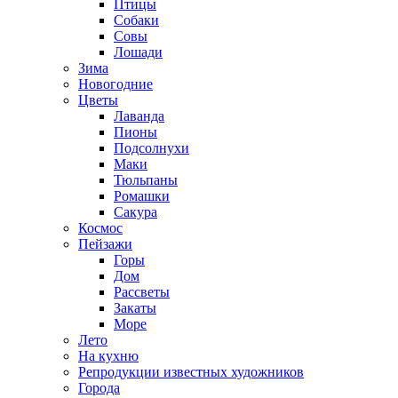
Птицы
Собаки
Совы
Лошади
Зима
Новогодние
Цветы
Лаванда
Пионы
Подсолнухи
Маки
Тюльпаны
Ромашки
Сакура
Космос
Пейзажи
Горы
Дом
Рассветы
Закаты
Море
Лето
На кухню
Репродукции известных художников
Города