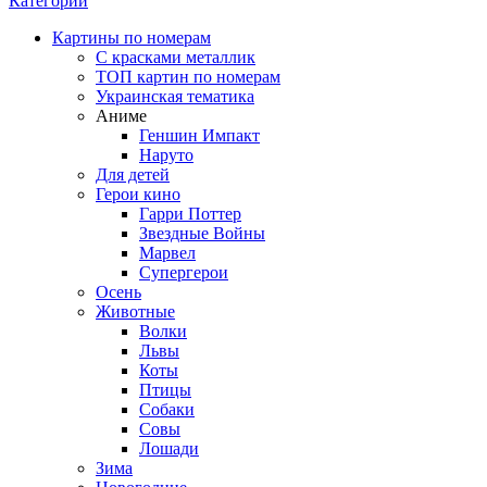
Категории
Картины по номерам
С красками металлик
ТОП картин по номерам
Украинская тематика
Аниме
Геншин Импакт
Наруто
Для детей
Герои кино
Гарри Поттер
Звездные Войны
Марвел
Супергерои
Осень
Животные
Волки
Львы
Коты
Птицы
Собаки
Совы
Лошади
Зима