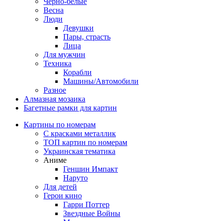
Черно-белые
Весна
Люди
Девушки
Пары, страсть
Лица
Для мужчин
Техника
Корабли
Машины/Автомобили
Разное
Алмазная мозаика
Багетные рамки для картин
Картины по номерам
С красками металлик
ТОП картин по номерам
Украинская тематика
Аниме
Геншин Импакт
Наруто
Для детей
Герои кино
Гарри Поттер
Звездные Войны