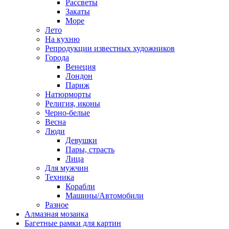
Рассветы
Закаты
Море
Лето
На кухню
Репродукции известных художников
Города
Венеция
Лондон
Париж
Натюрморты
Религия, иконы
Черно-белые
Весна
Люди
Девушки
Пары, страсть
Лица
Для мужчин
Техника
Корабли
Машины/Автомобили
Разное
Алмазная мозаика
Багетные рамки для картин