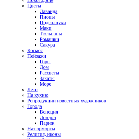
Новогодние
Цветы
Лаванда
Пионы
Подсолнухи
Маки
Тюльпаны
Ромашки
Сакура
Космос
Пейзажи
Горы
Дом
Рассветы
Закаты
Море
Лето
На кухню
Репродукции известных художников
Города
Венеция
Лондон
Париж
Натюрморты
Религия, иконы