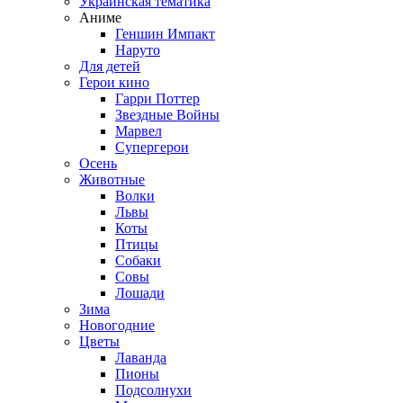
Украинская тематика
Аниме
Геншин Импакт
Наруто
Для детей
Герои кино
Гарри Поттер
Звездные Войны
Марвел
Супергерои
Осень
Животные
Волки
Львы
Коты
Птицы
Собаки
Совы
Лошади
Зима
Новогодние
Цветы
Лаванда
Пионы
Подсолнухи