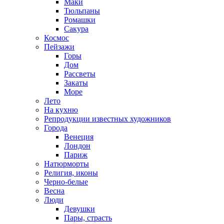
Маки
Тюльпаны
Ромашки
Сакура
Космос
Пейзажи
Горы
Дом
Рассветы
Закаты
Море
Лето
На кухню
Репродукции известных художников
Города
Венеция
Лондон
Париж
Натюрморты
Религия, иконы
Черно-белые
Весна
Люди
Девушки
Пары, страсть