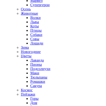
Марвел
Супергерои
Осень
Животные
Волки
Львы
Коты
Птицы
Собаки
Совы
Лошади
Зима
Новогодние
Цветы
Лаванда
Пионы
Подсолнухи
Маки
Тюльпаны
Ромашки
Сакура
Космос
Пейзажи
Горы
Дом