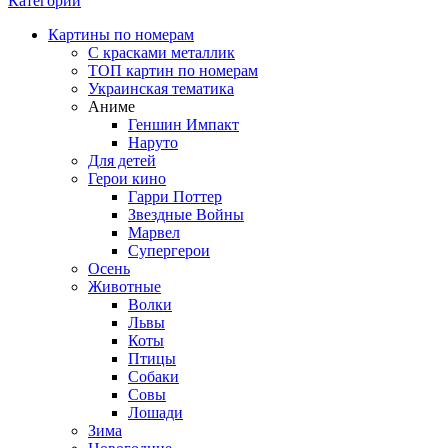
Категории
Картины по номерам
С красками металлик
ТОП картин по номерам
Украинская тематика
Аниме
Геншин Импакт
Наруто
Для детей
Герои кино
Гарри Поттер
Звездные Войны
Марвел
Супергерои
Осень
Животные
Волки
Львы
Коты
Птицы
Собаки
Совы
Лошади
Зима