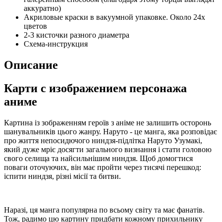
аккуратно)
Акриловые краски в вакуумной упаковке. Около 24х
цветов
2-3 кисточки разного диаметра
Схема-инструкция
Описание
Карти с изображением персонажа
аниме
Картина із зображенням героїв з аніме не залишить осторонь
шанувальників цього жанру. Наруто - це манга, яка розповідає
про життя непосидючого ниндзя-підлітка Наруто Узумакі,
який дуже мріє досягти загального визнання і стати головою
свого селища та найсильнішим ниндзя. Щоб домогтися
поваги оточуючих, він має пройти через тисячі перешкод:
іспити ниндзя, різні місії та битви.
Наразі, ця манга популярна по всьому світу та має фанатів.
Тож, радимо цю картину придбати кожному прихильнику