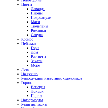
Новогодние
Цветы
Лаванда
Пионы
Подсолнухи
Маки
Тюльпаны
Ромашки
Сакура
Космос
Пейзажи
Горы
Дом
Рассветы
Закаты
Море
Лето
На кухню
Репродукции известных художников
Города
Венеция
Лондон
Париж
Натюрморты
Религия, иконы