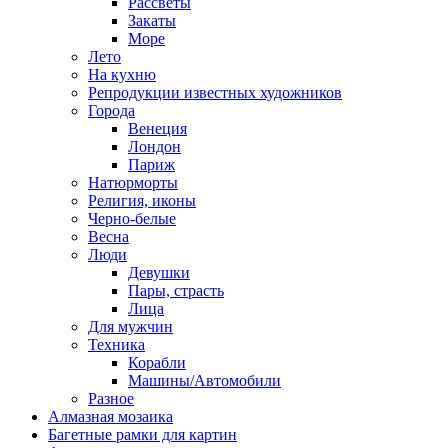
Рассветы
Закаты
Море
Лето
На кухню
Репродукции известных художников
Города
Венеция
Лондон
Париж
Натюрморты
Религия, иконы
Черно-белые
Весна
Люди
Девушки
Пары, страсть
Лица
Для мужчин
Техника
Корабли
Машины/Автомобили
Разное
Алмазная мозаика
Багетные рамки для картин