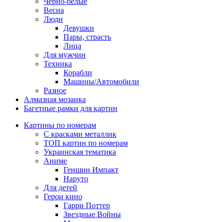
Черно-белые
Весна
Люди
Девушки
Пары, страсть
Лица
Для мужчин
Техника
Корабли
Машины/Автомобили
Разное
Алмазная мозаика
Багетные рамки для картин
Картины по номерам
С красками металлик
ТОП картин по номерам
Украинская тематика
Аниме
Геншин Импакт
Наруто
Для детей
Герои кино
Гарри Поттер
Звездные Войны