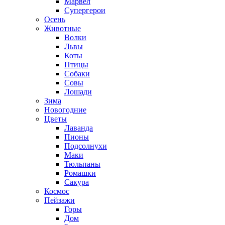
Марвел
Супергерои
Осень
Животные
Волки
Львы
Коты
Птицы
Собаки
Совы
Лошади
Зима
Новогодние
Цветы
Лаванда
Пионы
Подсолнухи
Маки
Тюльпаны
Ромашки
Сакура
Космос
Пейзажи
Горы
Дом