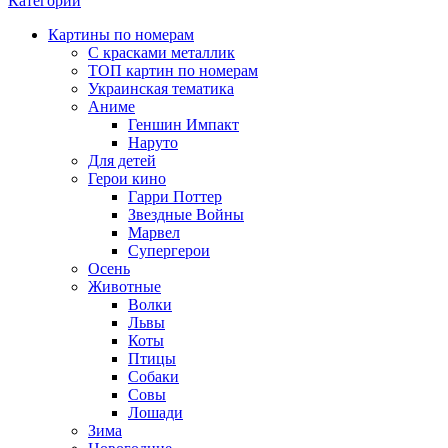
Категории
Картины по номерам
С красками металлик
ТОП картин по номерам
Украинская тематика
Аниме
Геншин Импакт
Наруто
Для детей
Герои кино
Гарри Поттер
Звездные Войны
Марвел
Супергерои
Осень
Животные
Волки
Львы
Коты
Птицы
Собаки
Совы
Лошади
Зима