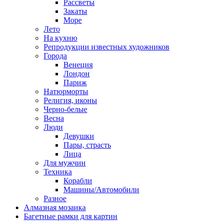
Рассветы
Закаты
Море
Лето
На кухню
Репродукции известных художников
Города
Венеция
Лондон
Париж
Натюрморты
Религия, иконы
Черно-белые
Весна
Люди
Девушки
Пары, страсть
Лица
Для мужчин
Техника
Корабли
Машины/Автомобили
Разное
Алмазная мозаика
Багетные рамки для картин