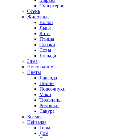
Марвел
Супергерои
Осень
Животные
Волки
Львы
Коты
Птицы
Собаки
Совы
Лошади
Зима
Новогодние
Цветы
Лаванда
Пионы
Подсолнухи
Маки
Тюльпаны
Ромашки
Сакура
Космос
Пейзажи
Горы
Дом